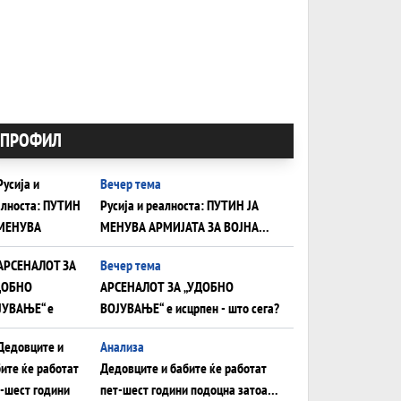
ПРОФИЛ
Вечер тема
Русија и реалноста: ПУТИН ЈА
МЕНУВА АРМИЈАТА ЗА ВОЈНА
ШТО ОСТАНУВА БЕЗ ФРОНТ
Вечер тема
АРСЕНАЛОТ ЗА „УДОБНО
ВОЈУВАЊЕ“ е исцрпен - што сега?
Анализа
Дедовците и бабите ќе работат
пет-шест години подоцна затоа