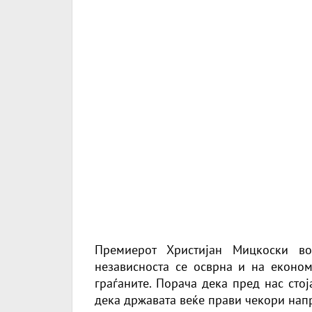
Премиерот Христијан Мицкоски в
независноста се осврна и на економ
граѓаните. Порача дека пред нас сто
дека државата веќе прави чекори нап