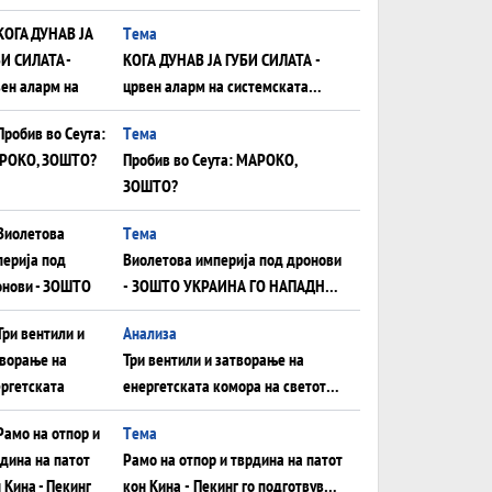
што НЕМААТ ВНУЦИ ДА ГИ
Tема
ЗАМЕНАТ
КОГА ДУНАВ ЈА ГУБИ СИЛАТА -
црвен аларм на системската
плоча од јужна Германија до
Tема
Црното Море...
Пробив во Сеута: МАРОКО,
ЗОШТО?
Tема
Виолетова империја под дронови
- ЗОШТО УКРАИНА ГО НАПАДНА
РУСКИОТ WILDBERRIES
Aнализа
Три вентили и затворање на
енергетската комора на светот:
Нападот во Суец најавува
Tема
глобален енергетски инфаркт?
Рамо на отпор и тврдина на патот
кон Кина - Пекинг го подготвува