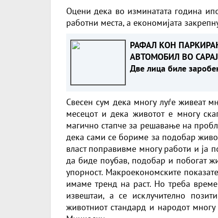
Оцени дека во изминатата година ипо
работни места, а економијата закрепн
РАФАЛ КОН ПАРКИРА
АВТОМОБИЛ ВО САРАЈ
Две лица биле заробе
во возилото
Свесен сум дека многу луѓе живеат мн
месецот и дека животот е многу ска
магично стапче за решавање на пробле
дека сами се бориме за подобар живот
власт поправивме многу работи и ја п
да биде поубав, подобар и побогат жи
упорност. Макроекономските показате
имаме тренд на раст. Но треба време
извештаи, а се исклучително позит
животниот стандард и народот многу 