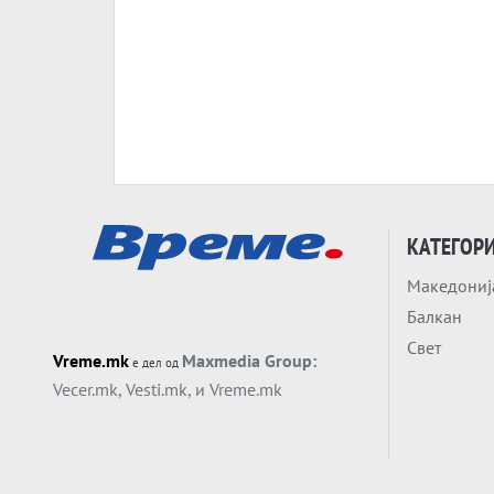
КАТЕГОР
Македониј
Балкан
Свет
Vreme.mk
Maxmedia Group:
е дел од
Vecer.mk
,
Vesti.mk
, и
Vreme.mk