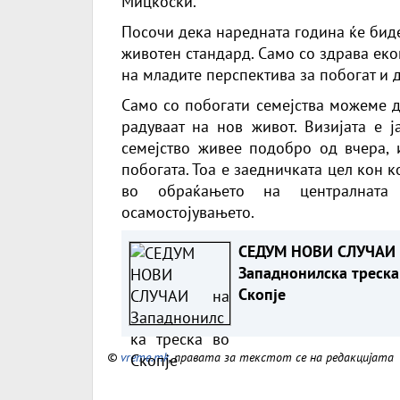
Мицкоски.
Посочи дека наредната година ќе бид
животен стандард. Само со здрава ек
на младите перспектива за побогат и 
Само со побогати семејства можеме да
радуваат на нов живот. Визијата е 
семејство живее подобро од вчера, 
побогата. Тоа е заедничката цел кон 
во обраќањето на централната
осамостојувањето.
СЕДУМ НОВИ СЛУЧАИ 
Западнонилска треска
Скопје
©
vreme.mk
, правата за текстот се на редакцијата