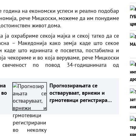
е година на економски успеси и реално подобар
ономија, рече Мицкоски, можеме да им понудиме
достоинствен живот дома.
 ја охрабриме секоја мајка и секој татко да се
јасна – Македонија како земја каде што секое
и каде што иднината е посветла, постабилна и
која чекориме и во која веруваме, рече Мицкоски
 свеченост по повод 34-годишнината од
на
Прогнозирањата се
 во
остваруваат, врнежи и
грмотевици регистрирани
во неколку региони