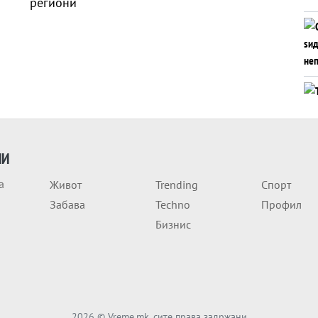
ИИ
а
Живот
Trending
Спорт
Забава
Techno
Профил
Бизнис
2026
© Vreme.mk, сите права задржани