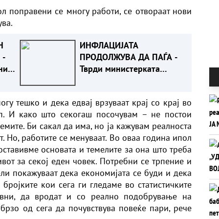
л поправени се многу работи, се отвораат нови
ува.
Н
ИНФЛАЦИЈАТА
 -
ПРОДОЛЖУВА ДА ПАЃА -
ни
Тврди министерката
Димитриеска Кочоска
огу тешко и дека едвај врзуваат крај со крај во
п. И како што секогаш посочувам – не постои
мите. Би сакал да има, но ја кажувам реалноста
. Но, работите се менуваат. Во оваа година ипол
оставивме основата и темелите за она што треба
вот за секој еден човек. Потребни се трпение и
ли покажуваат дека економијата се буди и дека
 бројките кои сега ги гледаме во статистичките
ивни, да вродат и со реално подобрување на
брзо од сега да почувствува повеќе пари, рече