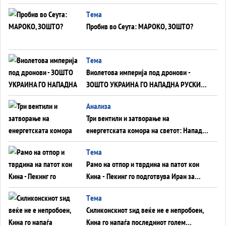
Германија до Црното Море...
Tема
Пробив во Сеута: МАРОКО, ЗОШТО?
Tема
Виолетова империја под дронови -
ЗОШТО УКРАИНА ГО НАПАДНА РУСКИОТ
WILDBERRIES
Aнализа
Три вентили и затворање на
енергетската комора на светот: Нападот
во Суец најавува глобален енергетски
Tема
инфаркт?
Рамо на отпор и тврдина на патот кон
Кина - Пекинг го подготвува Иран за
американска копнена инвазија
Tема
Силиконскиот ѕид веќе не е непробоен,
Кина го напаѓа последниот голем