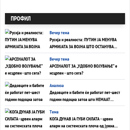
ПРОФИЛ
Вечер тема
Русија и реалноста: ПУТИН ЈА МЕНУВА
АРМИЈАТА ЗА ВОЈНА ШТО ОСТАНУВА
БЕЗ ФРОНТ
Вечер тема
АРСЕНАЛОТ ЗА „УДОБНО ВОЈУВАЊЕ“ е
исцрпен - што сега?
Анализа
Дедовците и бабите ќе работат пет-шест
години подоцна затоа што НЕМААТ
ВНУЦИ ДА ГИ ЗАМЕНАТ
Tема
КОГА ДУНАВ ЈА ГУБИ СИЛАТА - црвен
аларм на системската плоча од јужна