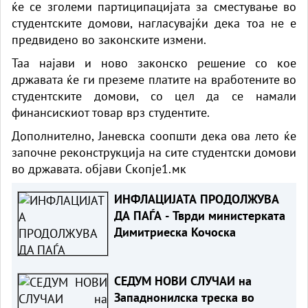
ќе се зголеми партиципацијата за сместување во
студентските домови, нагласувајќи дека тоа не е
предвидено во законските измени.
Таа најави и ново законско решение со кое
државата ќе ги преземе платите на вработените во
студентските домови, со цел да се намали
финансискиот товар врз студентите.
Дополнително, Јаневска соопшти дека ова лето ќе
започне реконструкција на сите студентски домови
во државата. објави Скопје1.мк
ИНФЛАЦИЈАТА ПРОДОЛЖУВА
ДА ПАЃА - Тврди министерката
Димитриеска Кочоска
СЕДУМ НОВИ СЛУЧАИ на
Западнонилска треска во