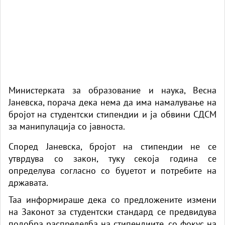
Министерката за образование и наука, Весна
Јаневска, порача дека нема да има намалување на
бројот на студентски стипендии и ја обвини СДСМ
за манипулација со јавноста.
Според Јаневска, бројот на стипендии не се
утврдува со закон, туку секоја година се
определува согласно со буџетот и потребите на
државата.
Таа информираше дека со предложените измени
на Законот за студентски стандард се предвидува
подобра распределба на стипендиите, со фокус на