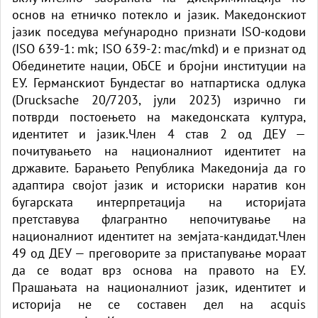
основ на етничко потекло и јазик. Македонскиот
јазик поседува меѓународно признати ISO-кодови
(ISO 639-1: mk; ISO 639-2: mac/mkd) и е признат од
Обединетите нации, ОБСЕ и бројни институции на
ЕУ. Германскиот Бундестаг во натпартиска одлука
(Drucksache 20/7203, јули 2023) изрично ги
потврди постоењето на македонската култура,
идентитет и јазик.Член 4 став 2 од ДЕУ —
почитувањето на националниот идентитет на
државите. Барањето Република Македонија да го
адаптира својот јазик и историски наратив кон
бугарската интерпретација на историјата
претставува флагрантно непочитување на
националниот идентитет на земјата-кандидат.Член
49 од ДЕУ — преговорите за пристапување мораат
да се водат врз основа на правото на ЕУ.
Прашањата на националниот јазик, идентитет и
историја не се составен дел на acquis