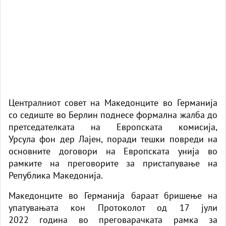
Централниот совет на Македонците во Германија
со седиште во Берлин поднесе формална жалба до
претседателката на Европската комисија,
Урсула
фон дер
Лајен, поради тешки повреди на
основните договори на Европската унија во
рамките на преговорите за пристапување на
Република Македонија.
Македонците во Германија бараат бришење на
упатувањата кон Протоколот од 17 јули
2022
година
во преговарачката рамка за