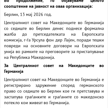
Во продолжение, го објавуваме целото
соопштение на јавност на оваа организација:
Берлин, 13 мај 2026
год.
Централниот совет на Македонците во Германија
со седиште во Берлин денес поднесе формална
жалба до претседателката на Европската
комисија,
г-ѓа
Урсула
фон дер
Лајен, поради тешки
повреди на основните договори на Европската
унија во рамките на преговорите за пристапување
на Република Македонија.
За Централниот совет на Македонците во
Германија
Централниот совет на Македонците во Германија е
регистрирано здружение според германското
право со седиште во Берлин кое ги претставува и
застапува граѓанките и граѓаните со македонско
потекло кои живеат во Германија.