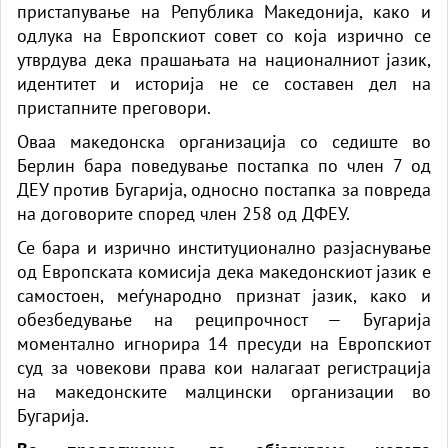
пристапување на Република Македонија,
како
и
одлука на Европскиот совет со која изрично се
утврдува дека прашањата на националниот јазик,
идентитет и историја не се составен дел на
пристапните преговори.
Оваа македонска организација со седиште во
Берлин бара поведување постапка по член 7 од
ДЕУ против Бугарија, односно постапка за повреда
на договорите според член 258 од ДФЕУ.
Се бара и изрично институционално разјаснување
од Европската комисија дека македонскиот јазик е
самостоен, меѓународно признат јазик,
како
и
обезбедување на реципрочност — Бугарија
моментално игнорира 14 пресуди на Европскиот
суд за човекови права кои налагаат регистрација
на македонските малцински организации во
Бугарија.