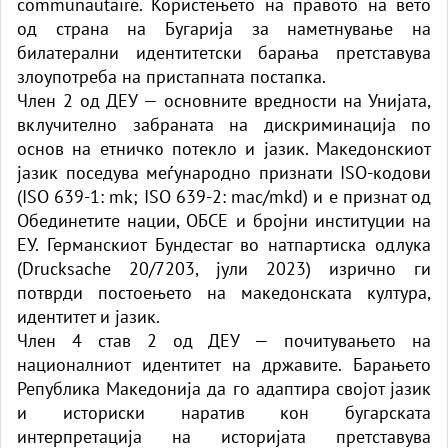
communautaire. Користењето на правото на вето
од страна на Бугарија за наметнување на
билатерални идентитетски барања претставува
злоупотреба на пристапната постапка.
Член 2 од ДЕУ — основните вредности на Унијата,
вклучително забраната на дискриминација по
основ на етничко потекло и јазик. Македонскиот
јазик поседува меѓународно признати ISO-кодови
(ISO 639-1: mk; ISO 639-2: mac/mkd) и е признат од
Обединетите нации, ОБСЕ и бројни институции на
ЕУ. Германскиот Бундестаг во натпартиска одлука
(Drucksache 20/7203, јули 2023) изрично ги
потврди постоењето на македонската култура,
идентитет и јазик.
Член 4 став 2 од ДЕУ — почитувањето на
националниот идентитет на државите. Барањето
Република Македонија да го адаптира својот јазик
и историски наратив кон бугарската
интерпретација на историјата претставува