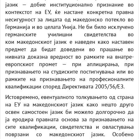
јазик — добие институционално признание во
контекстот на ЕУ, ќе настане конкретна правна
несигурност за лицата од македонско потекло во
Германија и во целата Унија. Не би било исклучено
германските училишни свидетелства
во
кои
македонскиот јазик е наведен
како
наставен
предмет да бидат доведени во прашање во
нивната доказна вредност во рамките на внатре-
европскиот промет — при аплицирања, при
признавањето на студиските постигнувања или во
рамките на признавањето на професионалните
квалификации според Директивата 2005/36/EЗ.
Истовремено, евентуалното толкувањето од страна
на ЕУ на македонскиот јазик
како
нешто друго
освен самостоен јазик би можело долгорочно да
ја еродира правната основа за признавањето на
сите квалификации, свидетелства и овластувања
поврзани со македонскиот јазик. Особено