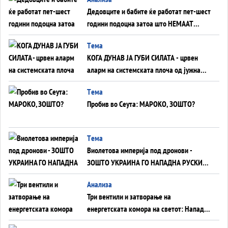
Дедовците и бабите ќе работат пет-шест
години подоцна затоа што НЕМААТ
ВНУЦИ ДА ГИ ЗАМЕНАТ
Tема
КОГА ДУНАВ ЈА ГУБИ СИЛАТА - црвен
аларм на системската плоча од јужна
Германија до Црното Море...
Tема
Пробив во Сеута: МАРОКО, ЗОШТО?
Tема
Виолетова империја под дронови -
ЗОШТО УКРАИНА ГО НАПАДНА РУСКИОТ
WILDBERRIES
Aнализа
Три вентили и затворање на
енергетската комора на светот: Нападот
во Суец најавува глобален енергетски