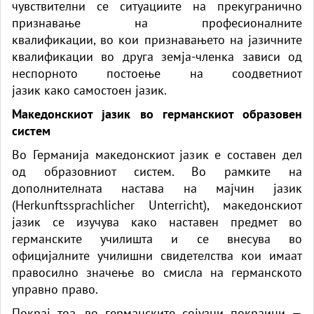
чувствителни се ситуациите на прекугранично
признавање на професионалните
квалификации,
во кои
признавањето на јазичните
квалификации во друга земја-членка зависи од
неспорното постоење на соодветниот
јазик
како
самостоен јазик.
Македонскиот јазик во германскиот образовен
систем
Во Германија македонскиот јазик е составен дел
од образовниот систем. Во рамките на
дополнителната настава на мајчин јазик
(Herkunftssprachlicher Unterricht), македонскиот
јазик се изучува
како
наставен предмет во
германските училишта и се внесува во
официјалните училишни свидетелства кои имаат
правосилно значење во смисла на германското
управно право.
Покрај тоа, во германските сојузни покраини —