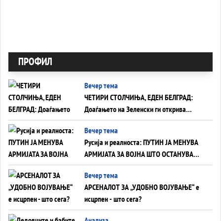
ПРОФИЛ
Вечер тема
ЧЕТИРИ СТОЛЧИЊА, ЕДЕН БЕЛГРАД:
Доаѓањето на Зеленски ги открива
тајните на политиката на балансирање
Вечер тема
на Вучиќ
Русија и реалноста: ПУТИН ЈА МЕНУВА
АРМИЈАТА ЗА ВОЈНА ШТО ОСТАНУВА
БЕЗ ФРОНТ
Вечер тема
АРСЕНАЛОТ ЗА „УДОБНО ВОЈУВАЊЕ“ е
исцрпен - што сега?
Анализа