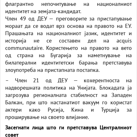
флагрантно непочитување на националниот
идентитет на земјата-кандидат.
Член 49 од ДЕУ — преговорите за пристапување
мораат да се водат врз основа на правото на ЕУ.
Прашањата на националниот јазик, идентитет и
историја не се составен дел на acquis
communautaire. Користењето на правото на вето
од страна на Бугарија за наметнување на
билатерални идентитетски барања претставува
злоупотреба на пристапната постапка.
– Член 21 од ДЕУ — кохерентноста на
надворешната политика на Унијата. Блокадата ја
загрозува регионалната стабилност на Западен
Балкан, при што настанатиот вакуум го користат
актери
како
Русија, Кина и Турција за
проширување на своето влијание.
Засегнати лица што ги претставува Централниот
совет