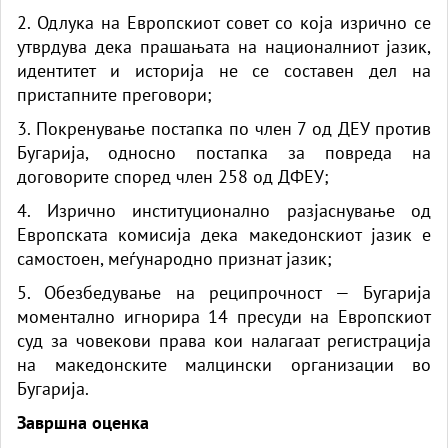
2. Одлука на Европскиот совет со која изрично се
утврдува дека прашањата на националниот јазик,
идентитет и историја не се составен дел на
пристапните преговори;
3. Покренување постапка по член 7 од ДЕУ против
Бугарија, односно постапка за повреда на
договорите според член 258 од ДФЕУ;
4. Изрично институционално разјаснување од
Европската комисија дека македонскиот јазик е
самостоен, меѓународно признат јазик;
5. Обезбедување на реципрочност — Бугарија
моментално игнорира 14 пресуди на Европскиот
суд за човекови права кои налагаат регистрација
на македонските малцински организации во
Бугарија.
Завршна оценка