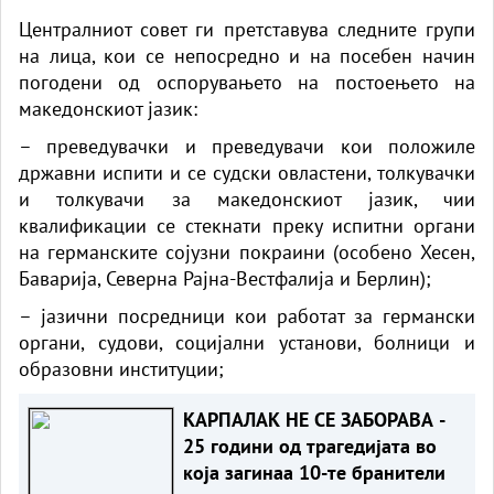
Централниот совет ги претставува следните групи
на лица,
кои се
непосредно и на посебен начин
погодени од оспорувањето на постоењето на
македонскиот јазик:
– преведувачки и преведувачи кои положиле
државни испити и се судски овластени, толкувачки
и толкувачи за македонскиот јазик, чии
квалификации се стекнати преку испитни органи
на германските сојузни покраини (особено Хесен,
Баварија, Северна Рајна-Вестфалија и Берлин);
– јазични посредници кои работат за германски
органи, судови, социјални установи, болници и
образовни институции;
КАРПАЛАК НЕ СЕ ЗАБОРАВА -
25 години од трагедијата во
која загинаа 10-те бранители