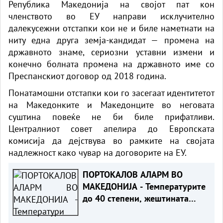
Република Македонија на својот пат кон
членството во ЕУ направи исклучително
далекусежни отстапки кои не и биле наметнати на
ниту една друга земја-кандидат — промена на
државното знаме, сериозни уставни измени и
конечно болната промена на државното име со
Преспанскиот договор од 2018
година
.
Понатамошни отстапки кои го засегаат идентитетот
на Македонките и Македонците во неговата
суштина повеќе не би биле прифатливи.
Централниот совет апелира до Европската
комисија да дејствува во рамките на својата
надлежност
како
чувар на договорите на ЕУ.
ПОРТОКАЛОВ АЛАРМ ВО
МАКЕДОНИЈА - Температурите
до 40 степени, жештината
продолжува и следната
недела