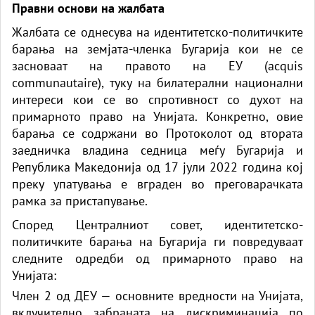
Правни основи на жалбата
Жалбата се однесува на идентитетско-политичките
барања на земјата-членка Бугарија кои не се
засноваат на правото на ЕУ (acquis
communautaire), туку на билатерални национални
интереси
кои се
во спротивност со духот на
примарното право на Унијата. Конкретно, овие
барања се содржани во Протоколот од втората
заедничка владина седница меѓу Бугарија и
Република Македонија од 17 јули 2022
година
кој
преку упатувања е вграден во преговарачката
рамка за пристапување.
Според Централниот совет, идентитетско-
политичките барања на Бугарија ги повредуваат
следните одредби од примарното право на
Унијата:
Член 2 од ДЕУ — основните вредности на Унијата,
вклучително забраната на дискриминација по