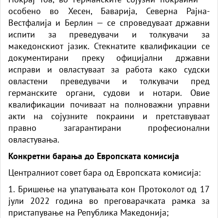
особено во Хесен, Баварија, Северна Рајна-
Вестфалија и Берлин — се спроведуваат државни
испити за преведувачи и толкувачи за
македонскиот јазик. Стекнатите квалификации се
документирани преку официјални државни
исправи и овластуваат за работа
како
судски
овластени преведувачи и толкувачи пред
германските органи, судови и нотари. Овие
квалификации почиваат на полноважни управни
акти на сојузните покраини и претставуваат
правно загарантирани професионални
овластувања.
Конкретни барања до Европската комисија
Централниот совет бара од Европската комисија:
1. Бришење на упатувањата кон Протоколот од 17
јули 2022
година
во преговарачката рамка за
пристапување на Република Македонија;