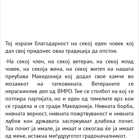
Тој изрази благодарност на секој еден човек кој
дал свој придонес оваа традиција да опстои.
-На секој член, на секој ветеран, на секој млад
човек, на секоја жена, на секој жител на нашата
преубава Македонија кој додал свое камче во
мозаикот на татковината. Ветераните се
нераскинлив дел од ВМРО. Тие се столбот на кој се
потпира партијата, но и еден од темелите врз кои
се градела и се гради Македонија. Нивната борба,
нивната верност, нивната пожртвуваност и нивната
љубов кон државата заслужуваат длабока почит.
Таа почит ја имале, ја имаат и секогаш ќе ја имаат
од мене, истакна меѓудруготот градоначалникот.