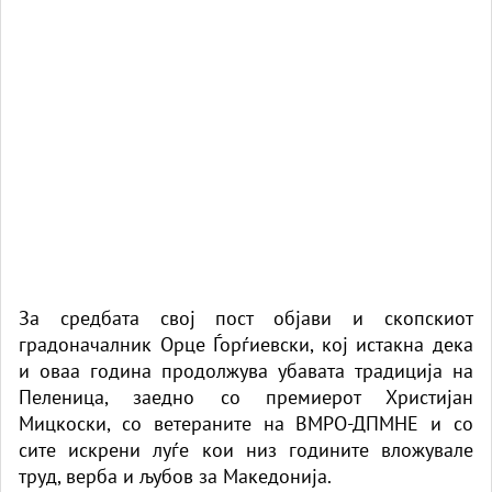
За средбата свој пост објави и скопскиот
градоначалник Орце Ѓорѓиевски, кој истакна дека
и оваа година продолжува убавата традиција на
Пеленица, заедно со премиерот Христијан
Мицкоски, со ветераните на ВМРО-ДПМНЕ и со
сите искрени луѓе кои низ годините вложувале
труд, верба и љубов за Македонија.