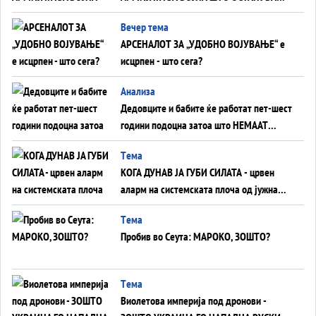
БЕЗ ФРОНТ
Вечер тема
АРСЕНАЛОТ ЗА „УДОБНО ВОЈУВАЊЕ“ е
исцрпен - што сега?
Анализа
Дедовците и бабите ќе работат пет-шест
години подоцна затоа што НЕМААТ
ВНУЦИ ДА ГИ ЗАМЕНАТ
Tема
КОГА ДУНАВ ЈА ГУБИ СИЛАТА - црвен
аларм на системската плоча од јужна
Германија до Црното Море...
Tема
Пробив во Сеута: МАРОКО, ЗОШТО?
Tема
Виолетова империја под дронови -