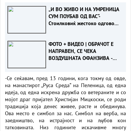
„И ВО ЖИВО И НА УМРЕНИЦА
СУМ ПОУБАВ ОД ВАС“-
Стоилковиќ жестоко одговори
на „умреницата“ што ја објави
СДСМ
ФОТО + ВИДЕО | ОБРАЧОТ Е
НАПРАВЕН, СЕ ЧЕКА
ВОЗДУШНАТА ОФАНЗИВА -
Пожарот во Сопиште под
контрола на земја, се
-Се сеќавам, пред 13 години, кога токму од овде,
спремаат „ер - тракторите““
на манастирот „Руса Среда“ на Пеленица, од една
идеја, од една искрена дружба со ветераните и со
мојот драг пријател Христијан Мицкоски, се роди
традиција која денес живее, расте и обединува.
Ова место е симбол за нас. Симбол на верба, на
заедништво, на истрајност и на љубов кон
татковината. Низ годините искачивме многу