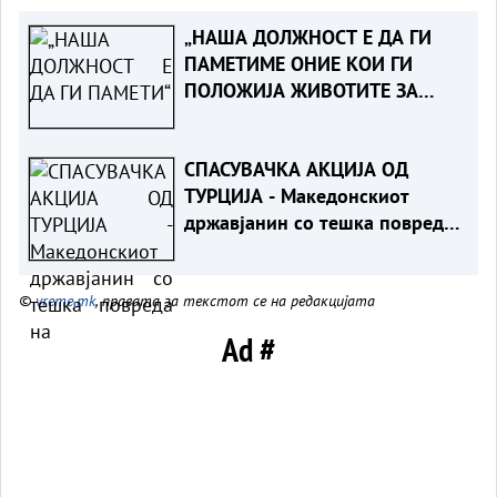
„НАША ДОЛЖНОСТ Е ДА ГИ
ПАМЕТИМЕ ОНИЕ КОИ ГИ
ПОЛОЖИЈА ЖИВОТИТЕ ЗА
ТАТКОВИНАТА“ - Порача
Мицкоски за 25-годишнината
СПАСУВАЧКА АКЦИЈА ОД
од Карпалак
ТУРЦИЈА - Македонскиот
државјанин со тешка повреда
на `рбетот транспортиран на
КАРИЛ
©
vreme.mk
, правата за текстот се на редакцијата
Ad #