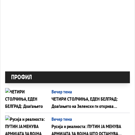
ПРОФИЛ
Вечер тема
ЧЕТИРИ СТОЛЧИЊА, ЕДЕН БЕЛГРАД:
Доаѓањето на Зеленски ги открива
тајните на политиката на балансирање
Вечер тема
на Вучиќ
Русија и реалноста: ПУТИН ЈА МЕНУВА
АРМИЈАТА ЗА ВОЈНА ШТО ОСТАНУВА