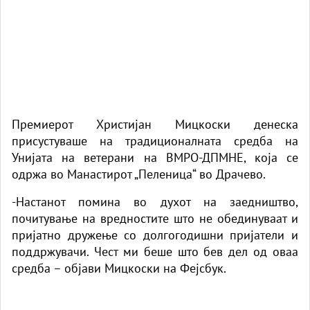
Премиерот Христијан Мицкоски денеска
присустуваше на традиционалната средба на
Унијата на ветерани на ВМРО-ДПМНЕ, која се
одржа во Манастирот „Пеленица“ во Драчево.
-Настанот помина во духот на заедништво,
почитување на вредностите што не обединуваат и
пријатно дружење со долгогодишни пријатели и
поддржувачи. Чест ми беше што бев дел од оваа
средба – објави Мицкоски на Фејсбук.