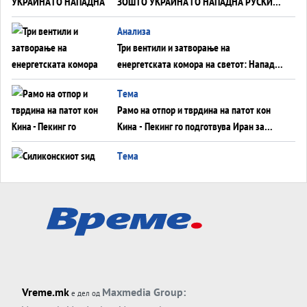
ЗОШТО УКРАИНА ГО НАПАДНА РУСКИОТ
WILDBERRIES
Aнализа
Три вентили и затворање на
енергетската комора на светот: Нападот
во Суец најавува глобален енергетски
Tема
инфаркт?
Рамо на отпор и тврдина на патот кон
Кина - Пекинг го подготвува Иран за
американска копнена инвазија
Tема
Силиконскиот ѕид веќе не е непробоен,
Кина го напаѓа последниот голем
монопол на Западот?
Tема
Трамп тврди дека повторно „разговара“
со Иран - ваквите моменти се поопасни
од отворените закани
Tема
Vreme.mk
Maxmedia Group:
е дел од
ДЛАБОКО УДОЛУ: Сметководствените