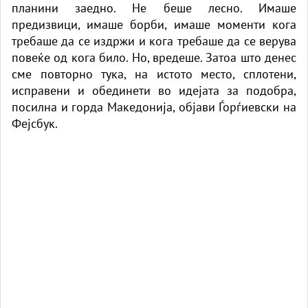
планини заедно. Не беше лесно. Имаше
предизвици, имаше борби, имаше моменти кога
требаше да се издржи и кога требаше да се верува
повеќе од кога било. Но, вредеше. Затоа што денес
сме повторно тука, на истото место, сплотени,
исправени и обединети во идејата за подобра,
посилна и горда Македонија, објави Ѓорѓиевски на
Фејсбук.