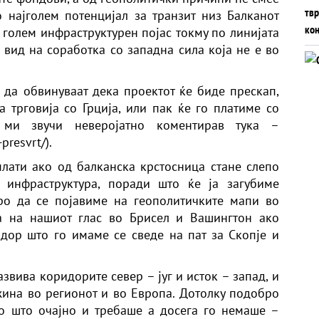
 најголем потенцијал за транзит низ Балканот
 голем инфраструктурен појас токму по линијата
о вид на соработка со западна сила која не е во
да обвинуваат дека проектот ќе биде прескап,
 трговија со Грција, или пак ќе го платиме со
 ми звучи неверојатно коментирав тука –
presvrt/).
плати ако од балканска крстосница стане слепо
 инфраструктура, поради што ќе ја загубиме
ро да се појавиме на геополитичките мапи во
а на нашиот глас во Брисел и Вашингтон ако
дор што го имаме се сведе на пат за Скопје и
звива коридорите север – југ и исток – запад, и
ежина во регионот и во Европа. Дотолку подобро
то што очајно и требаше а досега го немаше –