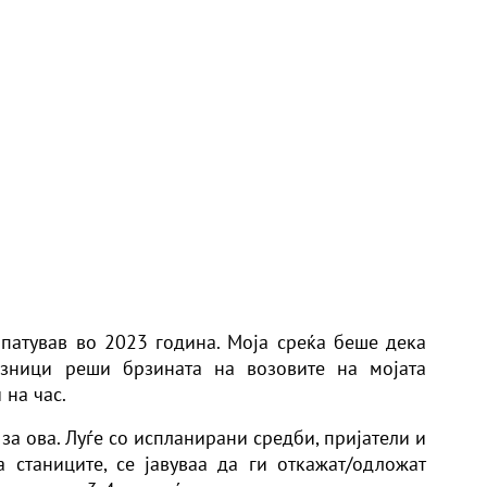
патував во 2023 година. Моја среќа беше дека
езници реши брзината на возовите на мојата
 на час.
а ова. Луѓе со испланирани средби, пријатели и
 станиците, се јавуваа да ги откажат/одложат