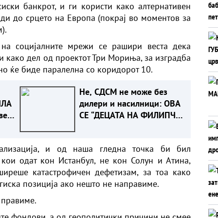
иски банкрот, и ги користи како алтернативен
оди до срцето на Европа (покрај во моментов за
).
 на социјалните мрежи се рашири веста дека
и како дел од проектот Три Мориња, за изградба
но ќе биде паралелна со коридорот 10.
Не, СДСМ не може без
ИЛА
дилери и насилници: ОВА
ве
СЕ “ДЕЦАТА НА ФИЛИПЧЕ
ОД СТРУМИЦА“
ализација, и од наша гледна точка би бил
кои одат кон Истанбул, не кон Солун и Атина,
ширеше катастрофичен дефетизам, за тоа како
егиска позиција ако нешто не направиме.
 правиме.
те фондови, а од геополитички причини не смее