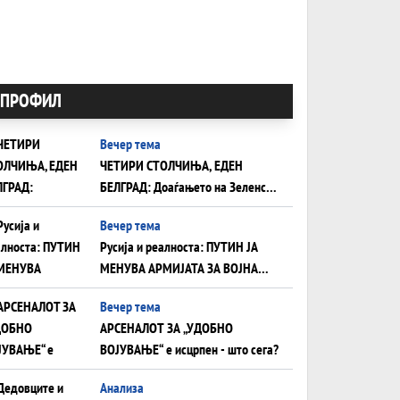
ПРОФИЛ
Вечер тема
ЧЕТИРИ СТОЛЧИЊА, ЕДЕН
БЕЛГРАД: Доаѓањето на Зеленски
ги открива тајните на политиката
Вечер тема
на балансирање на Вучиќ
Русија и реалноста: ПУТИН ЈА
МЕНУВА АРМИЈАТА ЗА ВОЈНА
ШТО ОСТАНУВА БЕЗ ФРОНТ
Вечер тема
АРСЕНАЛОТ ЗА „УДОБНО
ВОЈУВАЊЕ“ е исцрпен - што сега?
Анализа