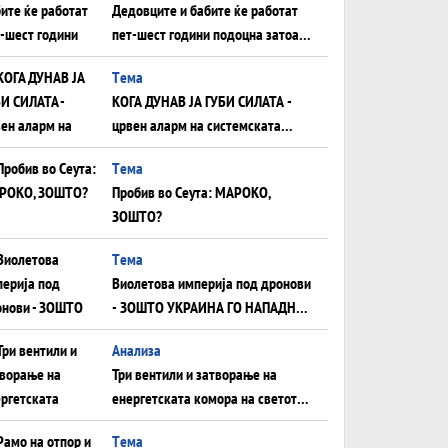
Дедовците и бабите ќе работат
пет-шест години подоцна затоа
што НЕМААТ ВНУЦИ ДА ГИ
Tема
ЗАМЕНАТ
КОГА ДУНАВ ЈА ГУБИ СИЛАТА -
црвен аларм на системската
плоча од јужна Германија до
Tема
Црното Море...
Пробив во Сеута: МАРОКО,
ЗОШТО?
Tема
Виолетова империја под дронови
- ЗОШТО УКРАИНА ГО НАПАДНА
РУСКИОТ WILDBERRIES
Aнализа
Три вентили и затворање на
енергетската комора на светот:
Нападот во Суец најавува
Tема
глобален енергетски инфаркт?