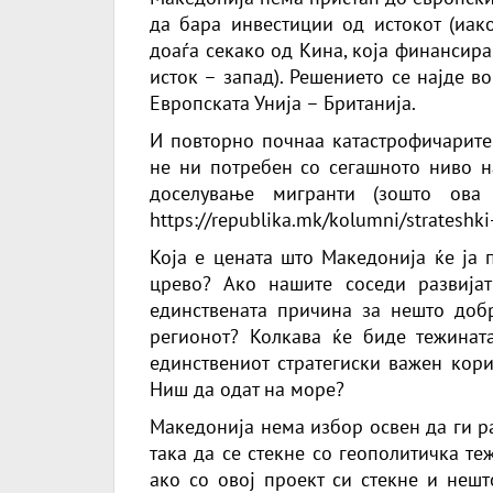
да бара инвестиции од истокот (иако
доаѓа секако од Кина, која финансира
исток – запад). Решението се најде в
Европската Унија – Британија.
И повторно почнаа катастрофичарите 
не ни потребен со сегашното ниво на
доселување мигранти (зошто ова
https://republika.mk/kolumni/strateshki-
Која е цената што Македонија ќе ја 
црево? Ако нашите соседи развијат
единствената причина за нешто доб
регионот? Колкава ќе биде тежинат
единствениот стратегиски важен кори
Ниш да одат на море?
Македонија нема избор освен да ги ра
така да се стекне со геополитичка т
ако со овој проект си стекне и неш