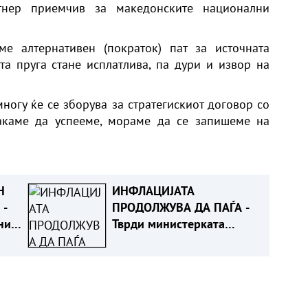
тнер приемчив за македонските национални
е алтернативен (пократок) пат за источната
та пруга стане исплатлива, па дури и извор на
ногу ќе се зборува за стратегискиот договор со
сакаме да успееме, мораме да се запишеме на
Н
ИНФЛАЦИЈАТА
 -
ПРОДОЛЖУВА ДА ПАЃА -
ни
Тврди министерката
Димитриеска Кочоска