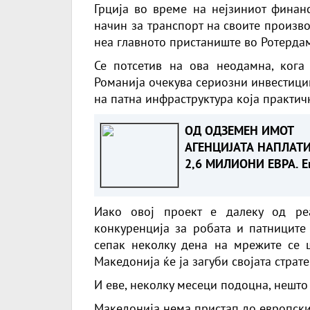
Грција во време на нејзиниот финанс
начин за транспорт на своите произв
неа главното пристаниште во Ротердам
Се потсетив на ова неодамна, кога
Романија очекува сериозни инвестици
на патна инфраструктура која практич
ОД ОДЗЕМЕН ИМОТ
АГЕНЦИЈАТА НАПЛАТ
2,6 МИЛИОНИ ЕВРА. Е
што е одземено
Иако овој проект е далеку од ре
конкуренција за робата и патниците 
сепак неколку дена на мрежите се 
Македонија ќе ја загуби својата страт
И еве, неколку месеци подоцна, нешто
Македонија нема пристап до европски