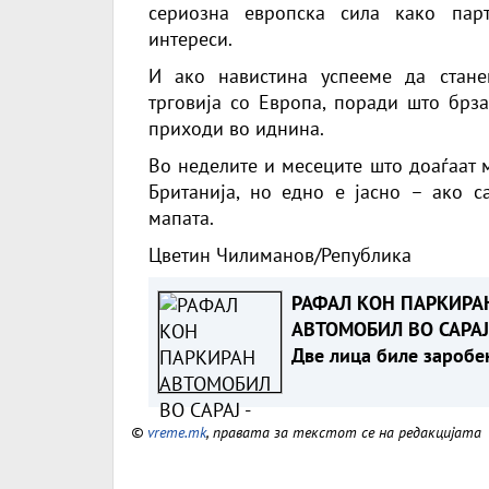
сериозна европска сила како пар
интереси.
И ако навистина успееме да станем
трговија со Европа, поради што брза
приходи во иднина.
Во неделите и месеците што доаѓаат м
Британија, но едно е јасно – ако 
мапата.
Цветин Чилиманов/
Република
РАФАЛ КОН ПАРКИРА
АВТОМОБИЛ ВО САРАЈ
Две лица биле заробе
во возилото
©
vreme.mk
, правата за текстот се на редакцијата