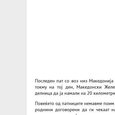
Последен пат со воз низ Македонија 
токму на тој ден, Македонски Жел
делница да ја намали на 20 километри
Повеќето од патниците немавме поим з
роднини договорени да ги чекаат на