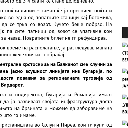
ањето од 3-4 саати ќе стане целодневно.
ат ноќни линии – таман ќе ја преспиеш ноќта и
ако во една од попатните станици кај Богомила,
 да се трка со возот. Кучето беше побрзо. На
јк па сите патници од возот се упативме кон
 за назад. Повратните билет не ги рефундираа.
ок време на располагање, ја разгледував мапата
рниот железнички сообраќај.
ентрална крстосница на Балканот сме клучни за
ана јасно всушност линијата низ Бугарија, по
доста поважна за регионалната трговија од
 Вардарот.
за и подиректна, Бугарија и Романија имаат
да ја развиваат својата инфраструктура доста
вањето на брзината и можеме да заборавиме на
р што го имаме.
пристаништата во Солун и Пиреа, кои ги купи од