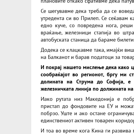
плановите откако сфативме дека патув
Се шегувавме дека треба да се вовед
утредента си во Прилеп. Се сеќавам к
едно куче, со повредена нога, реши
враќање, железници стапија во штра
автобуската станица да бараме билети
Додека се клацкавме така, имајќи виш
на Балканот и барав податоци за това
И покрај нашето мислење дека како ц
сообраќајот во регионот, бргу ми ст
долината на Струма до Софија, е 
железничката линија по должината на
Иако рутата низ Македонија е побр
пристап до фондовите на ЕУ и можат 
побрзо. Уште и ако остане ограничу
единствениот активен товарен коридо
И тоа во време кога Кина ги развива 