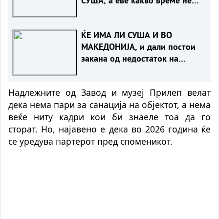
СУША, а еве какво време не
чека нас
ЌЕ ИМА ЛИ СУША И ВО
МАКЕДОНИЈА, и дали постои
закана од недостаток на
струја
Надлежните од Завод и музеј Прилеп велат
дека нема пари за санација на објектот, а нема
веќе ниту кадри кои би знаеле тоа да го
сторат. Но, најавено е дека во 2026 година ќе
се уредува партерот пред споменикот.