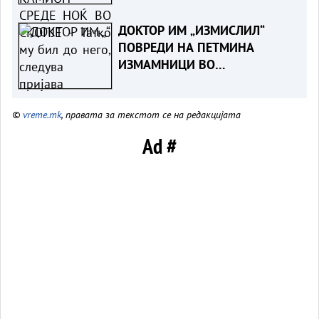
следува пријава
ДОКТОР ИМ „ИЗМИСЛИЛ“
ПОВРЕДИ НА ПЕТМИНА
ИЗМАМНИЦИ ВО
НЕПОСТОЕЧКА СООБРАЌАЈКА -
Судска пресуда ја разоткри
©
vreme.mk
, правата за текстот се на редакцијата
шемата за измама со
осигурителни компании
Ad #