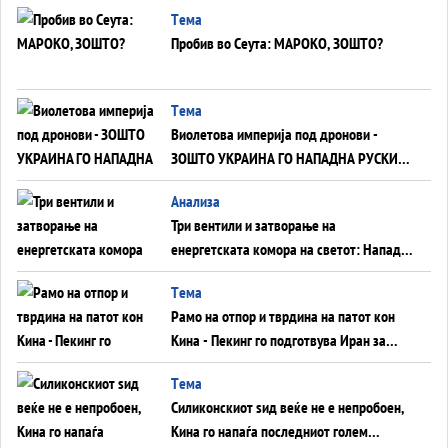
Tема
Пробив во Сеута: МАРОКО, ЗОШТО?
Tема
Виолетова империја под дронови -
ЗОШТО УКРАИНА ГО НАПАДНА РУСКИОТ
WILDBERRIES
Aнализа
Три вентили и затворање на
енергетската комора на светот: Нападот
во Суец најавува глобален енергетски
Tема
инфаркт?
Рамо на отпор и тврдина на патот кон
Кина - Пекинг го подготвува Иран за
американска копнена инвазија
Tема
Силиконскиот ѕид веќе не е непробоен,
Кина го напаѓа последниот голем