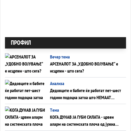
ПРОФИЛ
Вечер тема
АРСЕНАЛОТ ЗА „УДОБНО ВОЈУВАЊЕ“ е
исцрпен - што сега?
Анализа
Дедовците и бабите ќе работат пет-шест
години подоцна затоа што НЕМААТ
ВНУЦИ ДА ГИ ЗАМЕНАТ
Tема
КОГА ДУНАВ ЈА ГУБИ СИЛАТА - црвен
аларм на системската плоча од јужна
Германија до Црното Море...