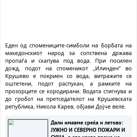
Еден од спомениците-симболи на борбата на
македонскиот народ за сопствена држава
пропаѓа и скапува под вода. При посилен
дожд, подот на споменикот „Илинден“ во
Крушево е покриен со вода, витражите се
оштетени, подот распукан, а рамките на
прозорците се кородирани. Водата стигнува и
до гробот на претседателот на Крушевската
република, Никола Карев, објави Дојче веле.
Дали имавме среќа и летово:
ЈУЖНО И СЕВEРНО ПОЖАРИ И