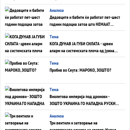
Анализа
Дедовците и бабите ќе работат пет-шест
години подоцна затоа што НЕМААТ
ВНУЦИ ДА ГИ ЗАМЕНАТ
Tема
КОГА ДУНАВ ЈА ГУБИ СИЛАТА - црвен
аларм на системската плоча од јужна
Германија до Црното Море...
Tема
Пробив во Сеута: МАРОКО, ЗОШТО?
Tема
Виолетова империја под дронови -
ЗОШТО УКРАИНА ГО НАПАДНА РУСКИОТ
WILDBERRIES
Aнализа
Три вентили и затворање на
енергетската комора на светот: Нападот