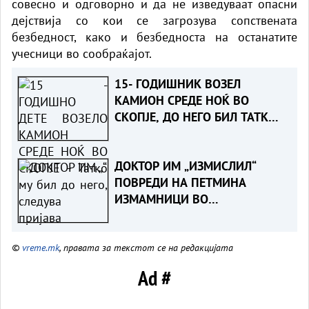
совесно и одговорно и да не изведуваат опасни
дејствија со кои се загрозува сопствената
безбедност, како и безбедноста на останатите
учесници во сообраќајот.
15- ГОДИШНИК ВОЗЕЛ
КАМИОН СРЕДЕ НОЌ ВО
СКОПЈЕ, ДО НЕГО БИЛ ТАТКО
МУ- Детето приведено,
следува пријава
ДОКТОР ИМ „ИЗМИСЛИЛ“
ПОВРЕДИ НА ПЕТМИНА
ИЗМАМНИЦИ ВО
НЕПОСТОЕЧКА СООБРАЌАЈКА -
Судска пресуда ја разоткри
©
vreme.mk
, правата за текстот се на редакцијата
шемата за измама со
осигурителни компании
Ad #