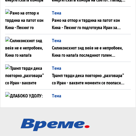
во Суец најавува глобален енергетски
Tема
инфаркт?
Рамо на отпор и тврдина на патот кон
Кина - Пекинг го подготвува Иран за
американска копнена инвазија
Tема
Силиконскиот ѕид веќе не е непробоен,
Кина го напаѓа последниот голем
монопол на Западот?
Tема
Трамп тврди дека повторно „разговара“
со Иран - ваквите моменти се поопасни
од отворените закани
Tема
ДЛАБОКО УДОЛУ: Сметководствените
трикови што го соборија ЕНРОН ги
применуваат гигантите за ВИ
Tема
АТОМСКО ДОМИНО НА БЛИСКИОТ