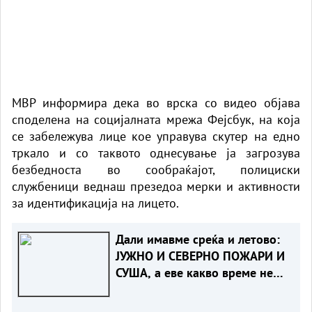
МВР информира дека во врска со видео објава
споделена на социјалната мрежа Фејсбук, на која
се забележува лице кое управува скутер на едно
тркало и со таквото однесување ја загрозува
безбедноста во сообраќајот, полициски
службеници веднаш презедоа мерки и активности
за идентификација на лицето.
Дали имавме среќа и летово:
ЈУЖНО И СЕВEРНО ПОЖАРИ И
СУША, а еве какво време не
чека нас