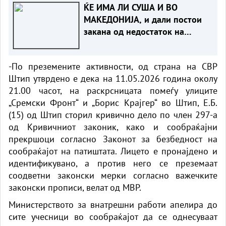
ЌЕ ИМА ЛИ СУША И ВО
МАКЕДОНИЈА, и дали постои
закана од недостаток на
струја
-По преземените активности, од страна на СВР
Штип утврдено е дека на 11.05.2026 година околу
21.00 часот, на раскрсницата помеѓу улиците
„Сремски Фронт“ и „Борис Крајгер“ во Штип, Е.Б.
(15) од Штип сторил кривично дело по член 297-а
од Кривичниот законик, како и сообраќајни
прекршоци согласно Законот за безбедност на
сообраќајот на патиштата. Лицето е пронајдено и
идентификувано, а против него се преземаат
соодветни законски мерки согласно важечките
законски прописи, велат од МВР.
Министерството за внатрешни работи апелира до
сите учесници во сообраќајот да се однесуваат