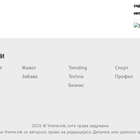
ИИ
а
Живот
Trending
Спорт
Забава
Techno
Профил
Бизнис
2026
© Vreme.mk, сите права задржани
а Vreme.mk се авторско право на редакцијата. Делумно или целосно 