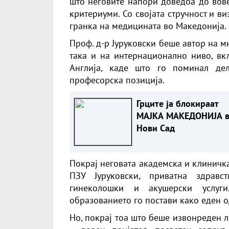
што неговите напори доведоа до вов
критериуми. Со својата стручност и виз
гранка на медицината во Македонија.
Проф. д-р Јуруковски беше автор на м
така и на интернационално ниво, вк
Англија, каде што го поминал де
професорска позиција.
Грците ја блокираат
МАЈКА МАКЕДОНИЈА 
Нови Сад
Покрај неговата академска и клиничка
ПЗУ Јуруковски, приватна здравс
гинеколошки и акушерски услуги
образованието го постави како еден о
Но, покрај тоа што беше извонреден л