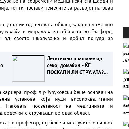
едување на современи медицински стандарди и
ија, тој ги постави темелите за развојот на оваа
ногу статии од неговата област, како на домашно
лучувајќи и истражувања објавени во Оксфорд,
л од своето школување и добил понуда за
Легитимно прашање од
во
секој домаќин - ЌЕ
ПОСКАПИ ЛИ СТРУЈАТА?
Ова е одговорот
 кариера, проф. д-р Јуруковски беше основач на
твена установа која нуди висококвалитетни
. Неговата посветеност на медицината и
д водечките стручњаци во оваа област.
екар и професор, тој беше и исклучителен човек