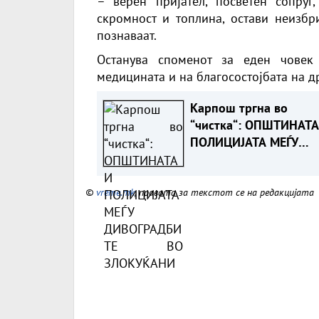
– верен пријател, посветен сопруг
скромност и топлина, остави неизбр
познаваат.
Останува споменот за еден човек
медицината и на благосостојбата на д
Карпош тргна во
“чистка“: ОПШТИНАТА
ПОЛИЦИЈАТА МЕЃУ
ДИВОГРАДБИТЕ ВО
ЗЛОКУЌАНИ
©
vreme.mk
, правата за текстот се на редакцијата