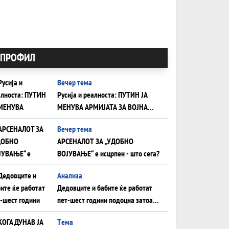
ПРОФИЛ
Вечер тема
Русија и реалноста: ПУТИН ЈА
МЕНУВА АРМИЈАТА ЗА ВОЈНА
ШТО ОСТАНУВА БЕЗ ФРОНТ
Вечер тема
АРСЕНАЛОТ ЗА „УДОБНО
ВОЈУВАЊЕ“ е исцрпен - што сега?
Анализа
Дедовците и бабите ќе работат
пет-шест години подоцна затоа
што НЕМААТ ВНУЦИ ДА ГИ
Tема
ЗАМЕНАТ