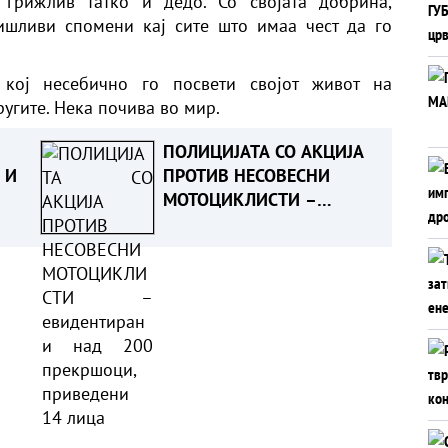
, грижлив татко и дедо. Со својата добрина,
ишливи спомени кај сите што имаа чест да го
 кој несебично го посвети својот живот на
ругите. Нека почива во мир.
ПОЛИЦИЈАТА СО АКЦИЈА
 И
ПРОТИВ НЕСОВЕСНИ
МОТОЦИКЛИСТИ –
евидентирани над 200
прекршоци, приведени
14 лица