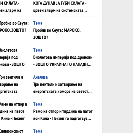
КОГА ДУНАВ ЈА ГУБИ СИЛАТА -
црвен аларм на системската
плоча од јужна Германија до
Tема
Црното Море...
Пробив во Сеута: МАРОКО,
ЗОШТО?
Tема
Виолетова империја под дронови
- ЗОШТО УКРАИНА ГО НАПАДНА
РУСКИОТ WILDBERRIES
Aнализа
Три вентили и затворање на
енергетската комора на светот:
Нападот во Суец најавува
Tема
глобален енергетски инфаркт?
Рамо на отпор и тврдина на патот
кон Кина - Пекинг го подготвува
Иран за американска копнена
Tема
инвазија