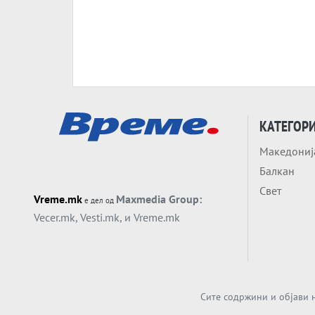
КАТЕГОР
Македониј
Балкан
Свет
Vreme.mk
Maxmedia Group:
е дел од
Vecer.mk
,
Vesti.mk
, и
Vreme.mk
Сите содржини и објави н