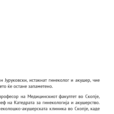
н Јуруковски, истакнат гинеколог и акушер, чие
то ќе остане запаметено.
професор на Медицинскиот факултет во Скопје,
ф на Катедрата за гинекологија и акушерство.
еколошко-акушерската клиника во Скопје, каде