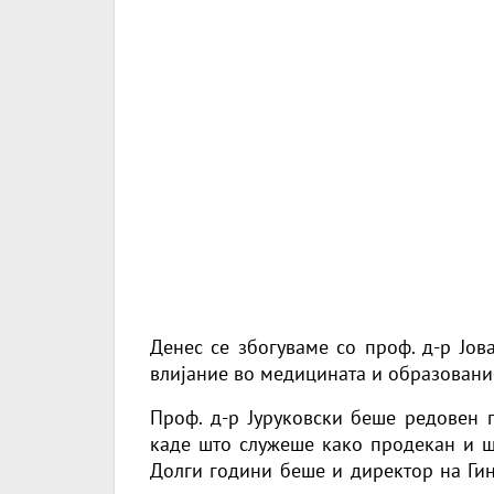
Денес се збогуваме со проф. д-р Јова
влијание во медицината и образование
Проф. д-р Јуруковски беше редовен 
каде што служеше како продекан и ше
Долги години беше и директор на Гин