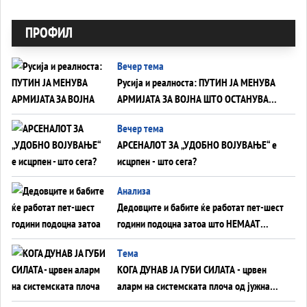
ПРОФИЛ
Вечер тема
Русија и реалноста: ПУТИН ЈА МЕНУВА
АРМИЈАТА ЗА ВОЈНА ШТО ОСТАНУВА
БЕЗ ФРОНТ
Вечер тема
АРСЕНАЛОТ ЗА „УДОБНО ВОЈУВАЊЕ“ е
исцрпен - што сега?
Анализа
Дедовците и бабите ќе работат пет-шест
години подоцна затоа што НЕМААТ
ВНУЦИ ДА ГИ ЗАМЕНАТ
Tема
КОГА ДУНАВ ЈА ГУБИ СИЛАТА - црвен
аларм на системската плоча од јужна
Германија до Црното Море...