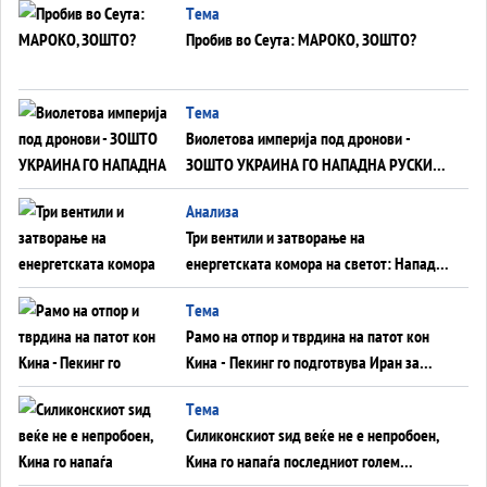
Tема
Пробив во Сеута: МАРОКО, ЗОШТО?
Tема
Виолетова империја под дронови -
ЗОШТО УКРАИНА ГО НАПАДНА РУСКИОТ
WILDBERRIES
Aнализа
Три вентили и затворање на
енергетската комора на светот: Нападот
во Суец најавува глобален енергетски
Tема
инфаркт?
Рамо на отпор и тврдина на патот кон
Кина - Пекинг го подготвува Иран за
американска копнена инвазија
Tема
Силиконскиот ѕид веќе не е непробоен,
Кина го напаѓа последниот голем
монопол на Западот?