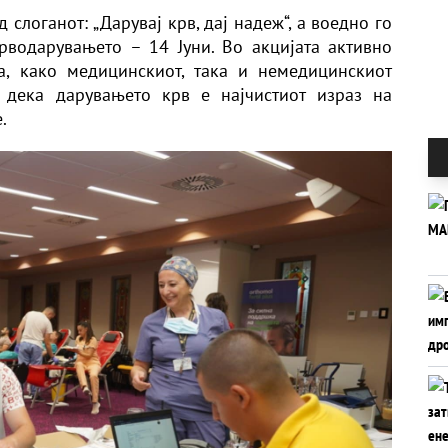
 слоганот: „Дарувај крв, дај надеж“, а воедно го
водарувањето – 14 Јуни. Во акцијата активно
а, како медицинскиот, така и немедицинскиот
 дека дарувањето крв е најчистиот израз на
.