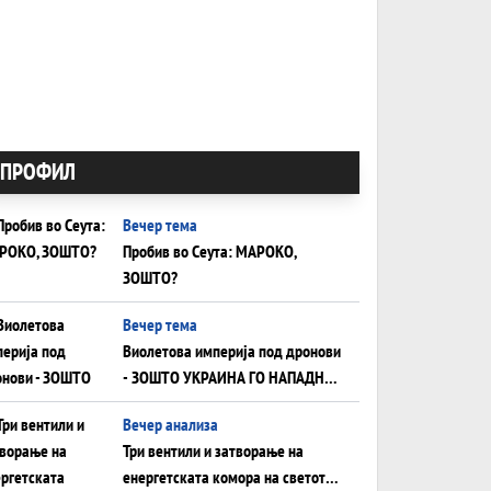
ПРОФИЛ
Вечер тема
Пробив во Сеута: МАРОКО,
ЗОШТО?
Вечер тема
Виолетова империја под дронови
- ЗОШТО УКРАИНА ГО НАПАДНА
РУСКИОТ WILDBERRIES
Вечер анализа
Три вентили и затворање на
енергетската комора на светот: