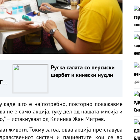
Руска салата со персиски
шербет и кинески нудли
ГИ
у каде што е најпотребно, повторно покажавме
а не е само акција, туку дел од нашата мисија и
о,“ – истакнуваат од Клиника Жан Митрев.
аат животи. Токму затоа, оваа акција претставува
равствениот систем и пациентите кои се во