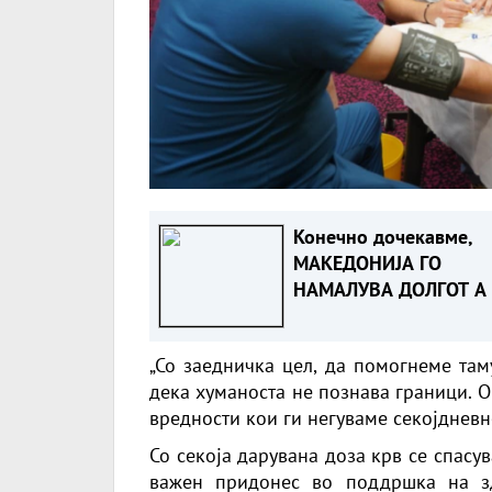
Конечно дочекавме,
МАКЕДОНИЈА ГО
НАМАЛУВА ДОЛГОТ А 
ЗГОЛЕМУВА
КАПИТАЛНИТЕ
„Со заедничка цел, да помогнеме там
ИНВЕСТИЦИИ
дека хуманоста не познава граници. Ов
вредности кои ги негуваме секојдневн
Со секоја дарувана доза крв се спасув
важен придонес во поддршка на зд