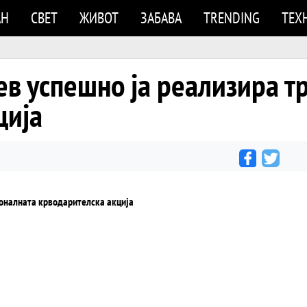
АН
СВЕТ
ЖИВОТ
ЗАБАВА
TRENDING
ТЕХ
в успешно ја реализира т
ција