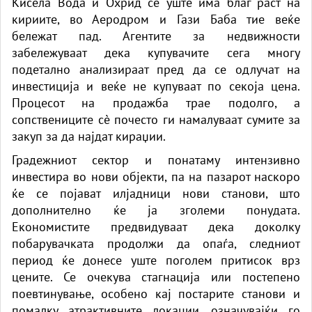
Кисела Вода и Охрид сè уште има благ раст на
кириите, во Аеродром и Гази Баба тие веќе
бележат пад. Агентите за недвижности
забележуваат дека купувачите сега многу
подетално анализираат пред да се одлучат на
инвестиција и веќе не купуваат по секоја цена.
Процесот на продажба трае подолго, а
сопствениците сè почесто ги намалуваат сумите за
закуп за да најдат кираџии.
Градежниот сектор и понатаму интензивно
инвестира во нови објекти, па на пазарот наскоро
ќе се појават илјадници нови станови, што
дополнително ќе ја зголеми понудата.
Економистите предвидуваат дека доколку
побарувачката продолжи да опаѓа, следниот
период ќе донесе уште поголем притисок врз
цените. Се очекува стагнација или постепено
поевтинување, особено кај постарите станови и
помалку атрактивните локации, означувајќи го