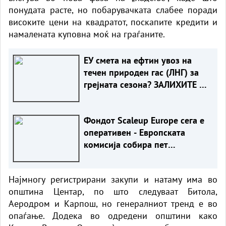
понудата расте, но побарувачката слабее поради
високите цени на квадратот, поскапите кредити и
намалената куповна моќ на граѓаните.
ЕУ смета на ефтин увоз на
течен природен гас (ЛНГ) за
грејната сезона? ЗАЛИХИТЕ СЕ
НАЈНИСКИ ВО ПОСЛЕДНИТЕ
20 ГОДИНИ
Фондот Scaleup Europe сега е
оперативен - Европската
комисија собира пет
милијарди евра за иноватори
Најмногу регистрирани закупи и натаму има во
општина Центар, по што следуваат Битола,
Аеродром и Карпош, но генералниот тренд е во
опаѓање. Додека во одредени општини како