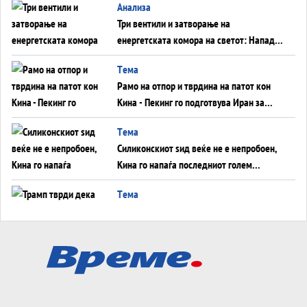
Aнализа
Три вентили и затворање на
енергетската комора на светот: Нападот
во Суец најавува глобален енергетски
Tема
инфаркт?
Рамо на отпор и тврдина на патот кон
Кина - Пекинг го подготвува Иран за
американска копнена инвазија
Tема
Силиконскиот ѕид веќе не е непробоен,
Кина го напаѓа последниот голем
монопол на Западот?
Tема
Трамп тврди дека повторно „разговара“
со Иран - ваквите моменти се поопасни
од отворените закани
Tема
ДЛАБОКО УДОЛУ: Сметководствените
трикови што го соборија ЕНРОН ги
применуваат гигантите за ВИ