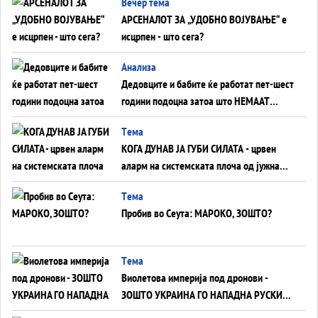
Вечер тема
АРСЕНАЛОТ ЗА „УДОБНО ВОЈУВАЊЕ“ е
исцрпен - што сега?
Анализа
Дедовците и бабите ќе работат пет-шест
години подоцна затоа што НЕМААТ
ВНУЦИ ДА ГИ ЗАМЕНАТ
Tема
КОГА ДУНАВ ЈА ГУБИ СИЛАТА - црвен
аларм на системската плоча од јужна
Германија до Црното Море...
Tема
Пробив во Сеута: МАРОКО, ЗОШТО?
Tема
Виолетова империја под дронови -
ЗОШТО УКРАИНА ГО НАПАДНА РУСКИОТ
WILDBERRIES