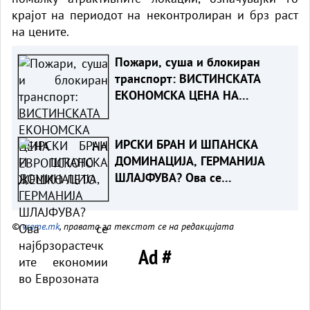
крајот на периодот на неконтролиран и брз раст
на цените.
Пожари, суша и блокиран
транспорт: ВИСТИНСКАТА
ЕКОНОМСКА ЦЕНА НА
ЕВРОПСКОТО ЖЕШКО ЛЕТО
ИРСКИ БРАН И ШПАНСКА
ДОМИНАЦИЈА, ГЕРМАНИЈА
ШЛАЈФУВА? Ова се
најбрзорастечките економии
во Еврозоната
©
vreme.mk
, правата за текстот се на редакцијата
Ad #