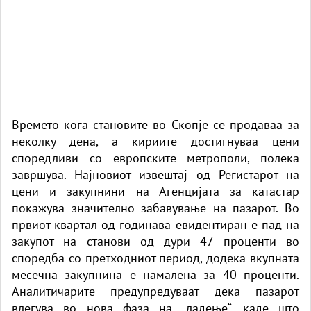
Времето кога становите во Скопје се продаваа за
неколку дена, а кириите достигнуваа цени
споредливи со европските метрополи, полека
завршува. Најновиот извештај од Регистарот на
цени и закупнини на Агенцијата за катастар
покажува значително забавување на пазарот. Во
првиот квартал од годинава евидентиран е пад на
закупот на станови од дури 47 проценти во
споредба со претходниот период, додека вкупната
месечна закупнина е намалена за 40 проценти.
Аналитичарите предупредуваат дека пазарот
влегува во нова фаза на „ладење“, каде што