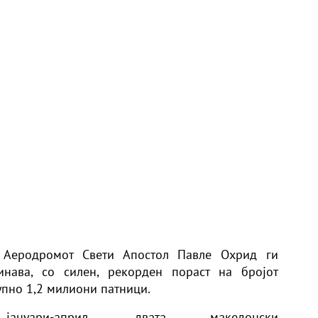
 Аеродромот Свети Апостол Павле Охрид ги
нава, со силен, рекорден пораст на бројот
упно 1,2 милиони патници.
уари-април, двата македонски