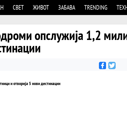
АН
СВЕТ
ЖИВОТ
ЗАБАВА
TRENDING
ТЕХ
дроми опслужија 1,2 мили
стинации