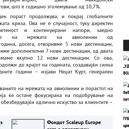
тови, што е годишно зголемување од 10,7%.
ен пораст продолжува, и покрај глобалните
ата криза. Ова не е случајност, туку директен
етеност и континуирани напори, заедно
ање на мрежата на авиолинии од
одина, досега, отворивме 5 нови дестинации,
име дополнителни 7 нови дестинации, од двата
маме вкупно 12 нови дестинации. Со ова,
одолжи до крајот на годината, создавајќи силна
дните години – изјави Неџат Курт, генерален
увањето на мрежата на авиолинии и порастот на
ија ќе остане фокусирана на подобрување на
, обезбедувајќи одлично искуство за клиентите –
з
Фондот Scaleup Europe