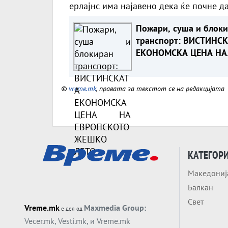
ерлајнс има најавено дека ќе почне д
Пожари, суша и блок
транспорт: ВИСТИНС
ЕКОНОМСКА ЦЕНА НА
ЕВРОПСКОТО ЖЕШКО
ЛЕТО
©
vreme.mk
, правата за текстот се на редакцијата
КАТЕГОР
Македониј
Балкан
Свет
Vreme.mk
Maxmedia Group:
е дел од
Vecer.mk
,
Vesti.mk
, и
Vreme.mk