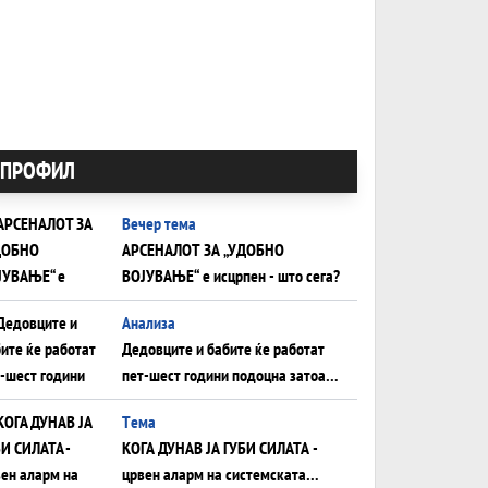
ПРОФИЛ
Вечер тема
АРСЕНАЛОТ ЗА „УДОБНО
ВОЈУВАЊЕ“ е исцрпен - што сега?
Анализа
Дедовците и бабите ќе работат
пет-шест години подоцна затоа
што НЕМААТ ВНУЦИ ДА ГИ
Tема
ЗАМЕНАТ
КОГА ДУНАВ ЈА ГУБИ СИЛАТА -
црвен аларм на системската