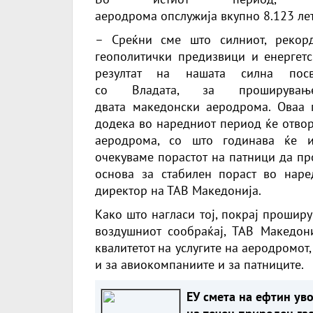
аеродрома опслужија вкупно 8.123 ле
– Среќни сме што силниот, рекорд
геополитички предизвици и енергетск
резултат на нашата силна посв
со Владата, за проширув
двата македонски аеродрома. Оваа г
додека во наредниот период ќе отвор
аеродрома, со што годинава ќе и
очекуваме порастот на патници да пр
основа за стабилен пораст во наре
директор на ТАВ Македонија.
Како што нагласи тој, покрај прошир
воздушниот сообраќај, ТАВ Македон
квалитетот на услугите на аеродромот
и за авиокомпаниите и за патниците.
ЕУ смета на ефтин уво