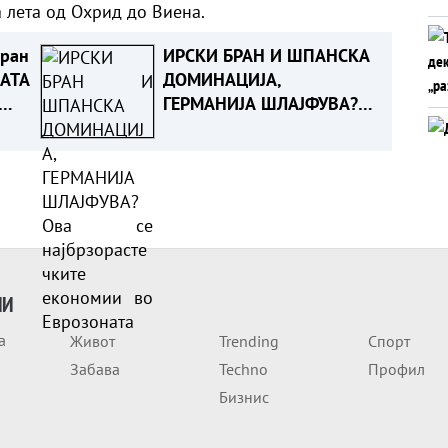
а лета од Охрид до Виена.
иран
ИРСКИ БРАН И ШПАНСКА
КАТА
ДОМИНАЦИЈА,
ГЕРМАНИЈА ШЛАЈФУВА?
Ова се најбрзорастечките
економии во Еврозоната
ИИ
а
Живот
Trending
Спорт
Забава
Techno
Профил
Бизнис