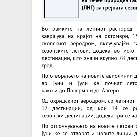
на течен природен га
(ЛНГ) за грејната сезо
ЗАЛИХИТЕ СЕ НАЈНИС
ВО ПОСЛЕДНИТЕ 20
Во рамките на летниот распоред 
ГОДИНИ
завршува на крајот на октомври, 
скопскиот аеродром, вклучувајќи 
сезонските летови, додека во ист
дестинации, што значи вкупно 78 дес
град.
По отворањето на новите авиолинии д
во јуни и јули ќе почнат летов
како и до Палермо и до Алгеро.
Од охридскиот аеродром, со летниот 
17 дестинации, од кои 14 се ре
сезонски дестинации, додека три се ча
По отпочнувањето на новите летови о
јуни ќе се отворат и новите линии д