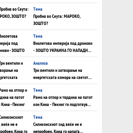
плоча од јужна Германија до
Tема
Црното Море...
Пробив во Сеута: МАРОКО,
ЗОШТО?
Tема
Виолетова империја под дронови
- ЗОШТО УКРАИНА ГО НАПАДНА
РУСКИОТ WILDBERRIES
Aнализа
Три вентили и затворање на
енергетската комора на светот:
Нападот во Суец најавува
Tема
глобален енергетски инфаркт?
Рамо на отпор и тврдина на патот
кон Кина - Пекинг го подготвува
Иран за американска копнена
Tема
инвазија
Силиконскиот ѕид веќе не е
непробоен, Кина го напаѓа