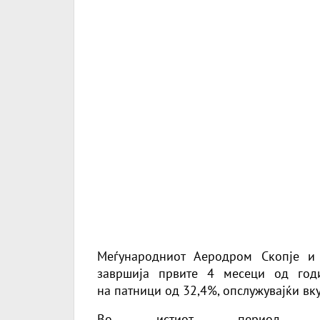
Меѓународниот Аеродром Скопје и
завршија првите 4 месеци од годи
на патници од 32,4%, опслужувајќи вк
Во истиот период, јан