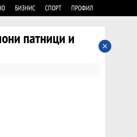
НО
БИЗНИС
СПОРТ
ПРОФИЛ
они патници и