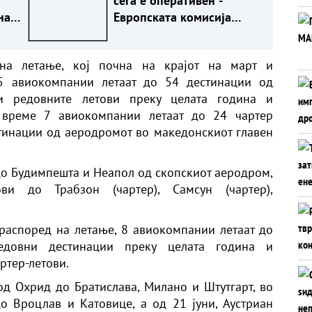
с
сега е оперативен -
на?
Европската комисија
КИ
собира пет милијарди
евра за иноватори
на летaње, кој почна на крајот на март и
15 авиокомпании летаат до 54 дестинации од
ги редовните летови преку целата година и
о време 7 авиокомпании летаат до 24 чартер
тинации од аеродромот во македонскиот главен
о Будимпешта и Неапол од скопскиот аеродром,
и до Трабзон (чартер), Самсун (чартер),
распоред на летање, 8 авиокомпании летаат до
довни дестинации преку целата година и
ртер-летови.
д Охрид до Братислава, Милано и Штутгарт, во
о Вроцлав и Катовице, а од 21 јуни, Аустриан