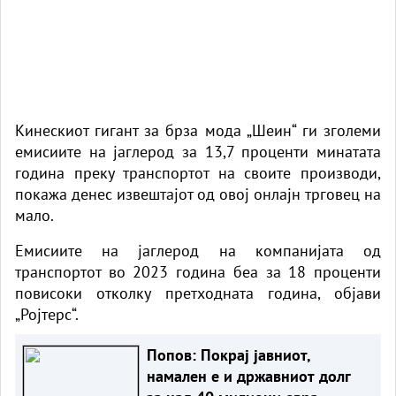
Кинескиот гигант за брза мода „Шеин“ ги зголеми
емисиите на јаглерод за 13,7 проценти минатата
година преку транспортот на своите производи,
покажа денес извештајот од овој онлајн трговец на
мало.
Емисиите на јаглерод на компанијата од
транспортот во 2023 година беа за 18 проценти
повисоки отколку претходната година, објави
„Ројтерс“.
Попов: Покрај јавниот,
намален е и државниот долг