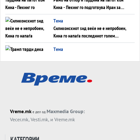
Кина - Пекинг го подготвува Иран за
американска копнена инвазија
Tема
Силиконскиот ѕид веќе не е непробоен,
Кина го напаѓа последниот голем
монопол на Западот?
Tема
Трамп тврди дека повторно „разговара“
со Иран - ваквите моменти се поопасни
од отворените закани
Tема
ДЛАБОКО УДОЛУ: Сметководствените
трикови што го соборија ЕНРОН ги
применуваат гигантите за ВИ
Tема
Vreme.mk
Maxmedia Group:
е дел од
АТОМСКО ДОМИНО НА БЛИСКИОТ
Vecer.mk
,
Vesti.mk
, и
Vreme.mk
ИСТОК
Tема
КАТЕГОРИИ