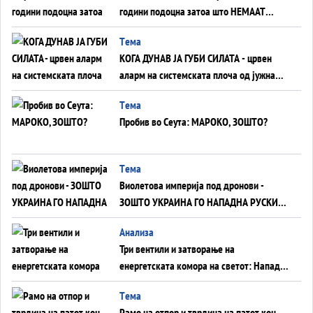
години подоцна затоа што НЕМААТ
ВНУЦИ ДА ГИ ЗАМЕНАТ
Tема
КОГА ДУНАВ ЈА ГУБИ СИЛАТА - црвен
аларм на системската плоча од јужна
Германија до Црното Море...
Tема
Пробив во Сеута: МАРОКО, ЗОШТО?
Tема
Виолетова империја под дронови -
ЗОШТО УКРАИНА ГО НАПАДНА РУСКИОТ
WILDBERRIES
Aнализа
Три вентили и затворање на
енергетската комора на светот: Нападот
во Суец најавува глобален енергетски
Tема
инфаркт?
Рамо на отпор и тврдина на патот кон