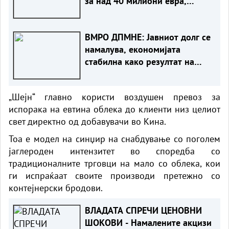
за над 40 милиони евра,
изнесува 51,7% од БДП
ВМРО ДПМНЕ: Јавниот долг се
намалува, економијата
стабилна како резултат на
фискалната дисциплина и
домаќинско управување
„Шејн“ главно користи воздушен превоз за
испорака на евтина облека до клиенти низ целиот
свет директно од добавувачи во Кина.
Тоа е модел на синџир на снабдување со поголем
јаглероден интензитет во споредба со
традиционалните трговци на мало со облека, кои
ги испраќаат своите производи претежно со
контејнерски бродови.
ВЛАДАТА СПРЕЧИ ЦЕНОВНИ
ШОКОВИ - Намалените акцизи