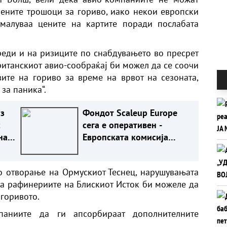
ените трошоци за гориво, иако некои европски
малуваа цените на картите поради послабата
реди и на ризиците по снабдувањето во пресрет
британскиот авио-сообраќај би можел да се соочи
ите на гориво за време на врвот на сезоната,
 за паника“.
з
Фондот Scaleup Europe
с
сега е оперативен -
на?
Европската комисија
КИ
собира пет милијарди
евра за иноватори
зо отворање на Ормускиот Теснец, нарушувањата
на рафинериите на Блискиот Исток би можеле да
 горивото.
паниите да ги апсорбираат дополнителните