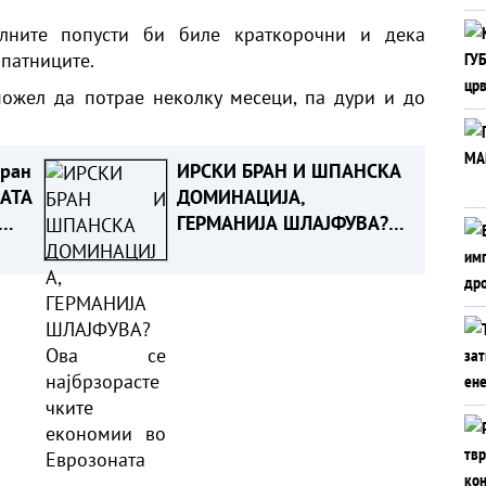
алните попусти би биле краткорочни и дека
 патниците.
ожел да потрае неколку месеци, па дури и до
иран
ИРСКИ БРАН И ШПАНСКА
КАТА
ДОМИНАЦИЈА,
ГЕРМАНИЈА ШЛАЈФУВА?
Ова се најбрзорастечките
економии во Еврозоната