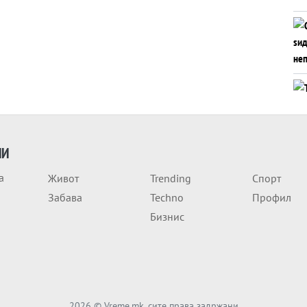
ИИ
а
Живот
Trending
Спорт
Забава
Techno
Профил
Бизнис
2026
© Vreme.mk, сите права задржани