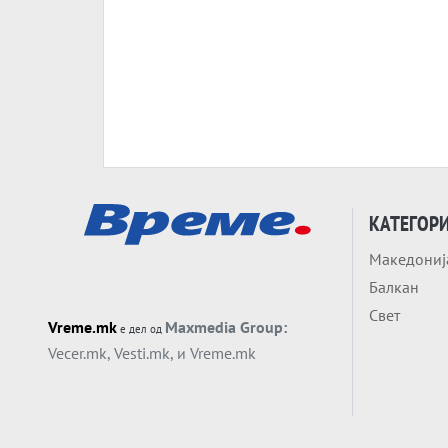
КАТЕГОР
Македониј
Балкан
Свет
Vreme.mk
Maxmedia Group:
е дел од
Vecer.mk
,
Vesti.mk
, и
Vreme.mk