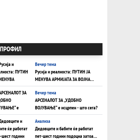
ПРОФИЛ
Вечер тема
Русија и реалноста: ПУТИН ЈА
МЕНУВА АРМИЈАТА ЗА ВОЈНА
ШТО ОСТАНУВА БЕЗ ФРОНТ
Вечер тема
АРСЕНАЛОТ ЗА „УДОБНО
ВОЈУВАЊЕ“ е исцрпен - што сега?
Анализа
Дедовците и бабите ќе работат
пет-шест години подоцна затоа