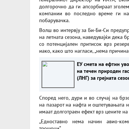
долгорочно да ги апсорбираат зголем
компании во последно време ги на
побарувачка.
Волш во интервју за Би-Би-Си предуп
на летната сезона, наведувајќи дека 
со потенцијален притисок врз резерв
иако, како што нагласи, „нема причина
ЕУ смета на ефтин уво
на течен природен га
(ЛНГ) за грејната сезо
ЗАЛИХИТЕ СЕ НАЈНИС
ВО ПОСЛЕДНИТЕ 20
Според него, дури и во случај на бр
ГОДИНИ
на пазарот на нафта и оштетувањата 
имаат долготраен ефект врз цените на
„Едноставно нема начин авио-ком
трошоци“,