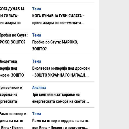
што НЕМААТ ВНУЦИ ДА ГИ
Tема
ЗАМЕНАТ
КОГА ДУНАВ ЈА ГУБИ СИЛАТА -
црвен аларм на системската
плоча од јужна Германија до
Tема
Црното Море...
Пробив во Сеута: МАРОКО,
ЗОШТО?
Tема
Виолетова империја под дронови
- ЗОШТО УКРАИНА ГО НАПАДНА
РУСКИОТ WILDBERRIES
Aнализа
Три вентили и затворање на
енергетската комора на светот:
Нападот во Суец најавува
Tема
глобален енергетски инфаркт?
Рамо на отпор и тврдина на патот
кон Кина - Пекинг го подготвува