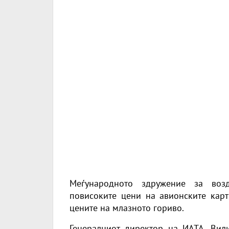
Меѓународното здружение за возд
повисоките цени на авионските кар
цените на млазното гориво.
Генералниот директор на ИАТА, Вил