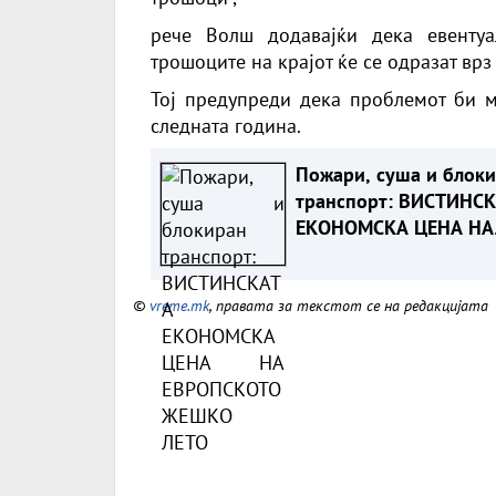
рече Волш додавајќи дека евенту
трошоците на крајот ќе се одразат врз
Тој предупреди дека проблемот би м
следната година.
Пожари, суша и блок
транспорт: ВИСТИНС
ЕКОНОМСКА ЦЕНА НА
ЕВРОПСКОТО ЖЕШКО
ЛЕТО
©
vreme.mk
, правата за текстот се на редакцијата