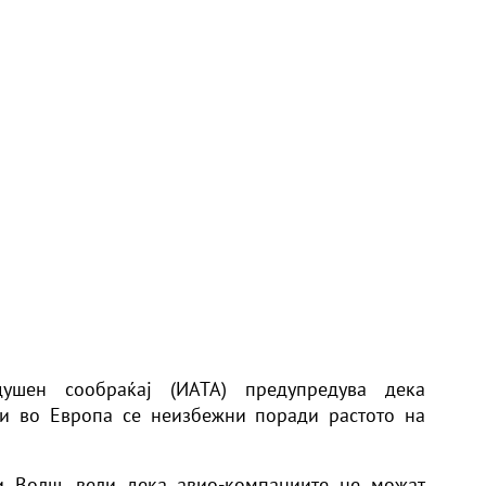
ушен сообраќај (ИАТА) предупредува дека
ти во Европа се неизбежни поради растото на
и Волш, вели дека авио-компаниите не можат