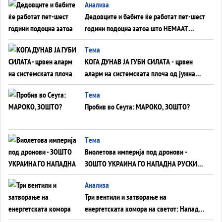
Анализа
Дедовците и бабите ќе работат пет-шест
години подоцна затоа што НЕМААТ
ВНУЦИ ДА ГИ ЗАМЕНАТ
Tема
КОГА ДУНАВ ЈА ГУБИ СИЛАТА - црвен
аларм на системската плоча од јужна
Германија до Црното Море...
Tема
Пробив во Сеута: МАРОКО, ЗОШТО?
Tема
Виолетова империја под дронови -
ЗОШТО УКРАИНА ГО НАПАДНА РУСКИОТ
WILDBERRIES
Aнализа
Три вентили и затворање на
енергетската комора на светот: Нападот
во Суец најавува глобален енергетски