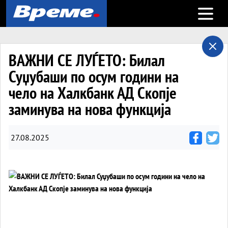
Open m
ВАЖНИ СЕ ЛУЃЕТО: Билал
Суџубаши по осум години на
чело на Халкбанк АД Скопје
заминува на нова функција
27.08.2025