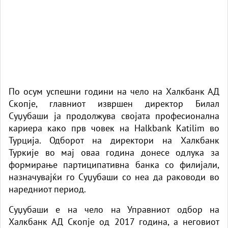
По осум успешни години на чело на Халкбанк АД
Скопје, главниот извршен директор Билал
Суџубаши ја продолжува својата професионална
кариера како прв човек на Halkbank Katilim во
Турција. Одборот на директори на Халкбанк
Туркије во мај оваа година донесе одлука за
формирање партиципативна банка со филијали,
назначувајќи го Суџубаши со неа да раководи во
наредниот период.
Суџубаши е на чело на Управниот одбор на
Халкбанк АД Скопје од 2017 година, а неговиот