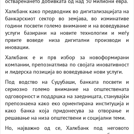
остваренането добивката од над 30 милиони евра.
Халкбанк како предводник во дигитализацијата на
банкарскиот сектор во земјава, во изминативе
години посвети големо внимание и на воведување
услуги базирани на новите технологии и меѓу
првите воведе низа дигитални производи и
иновации.
Халкбанк е и прв избор за новоформирани
компании, препознатлива по својата иновативност
и лидерска позиција во воведување нови услуги.
Под водство на Суџубаши, банката посвети и
сериозно големо внимание на општествената
одговорност и поддршка на заедницата, станувајќи
препознаена како еко ориентирана институција и
како банка која придонесува за отворање и
решавање на низа општествени и социјални теми.
Но, најважно од се, Халкбанк под неговото