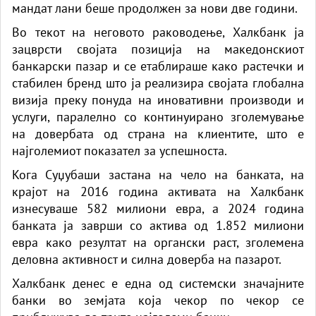
мандат лани беше продолжен за нови две години.
Во текот на неговото раководење, Халкбанк ја
зацврсти својата позиција на македонскиот
банкарски пазар и се етаблираше како растечки и
стабилен бренд што ја реализира својата глобална
визија преку понуда на иновативни производи и
услуги, паралелно со континуирано зголемување
на довербата од страна на клиентите, што е
најголемиот показател за успешноста.
Кога Суџубаши застана на чело на банката, на
крајот на 2016 година активата на Халкбанк
изнесуваше 582 милиони евра, а 2024 година
банката ја заврши со актива од 1.852 милиони
евра како резултат на органски раст, зголемена
деловна активност и силна доверба на пазарот.
Халкбанк денес е една од системски значајните
банки во земјата која чекор по чекор се