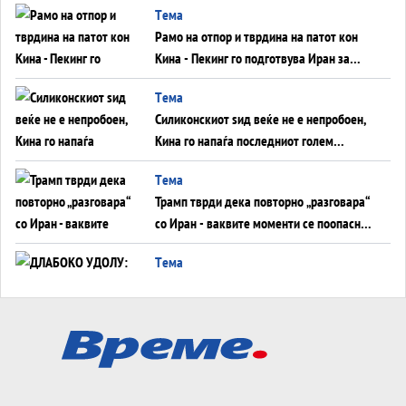
Tема
инфаркт?
Рамо на отпор и тврдина на патот кон
Кина - Пекинг го подготвува Иран за
американска копнена инвазија
Tема
Силиконскиот ѕид веќе не е непробоен,
Кина го напаѓа последниот голем
монопол на Западот?
Tема
Трамп тврди дека повторно „разговара“
со Иран - ваквите моменти се поопасни
од отворените закани
Tема
ДЛАБОКО УДОЛУ: Сметководствените
трикови што го соборија ЕНРОН ги
применуваат гигантите за ВИ
Tема
АТОМСКО ДОМИНО НА БЛИСКИОТ
ИСТОК