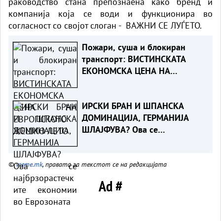
раководство стана препознаена како бренд и
компанија која се води и функционира во
согласност со својот слоган - ВАЖНИ СЕ ЛУЃЕТО.
Пожари, суша и блокиран
транспорт: ВИСТИНСКАТА
ЕКОНОМСКА ЦЕНА НА
ЕВРОПСКОТО ЖЕШКО ЛЕТО
ИРСКИ БРАН И ШПАНСКА
ДОМИНАЦИЈА, ГЕРМАНИЈА
ШЛАЈФУВА? Ова се
најбрзорастечките економии
во Еврозоната
©
vreme.mk
, правата за текстот се на редакцијата
Ad #