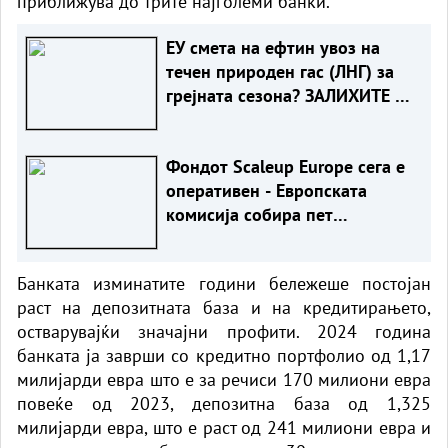
приближува до трите најголеми банки.
ЕУ смета на ефтин увоз на
течен природен гас (ЛНГ) за
грејната сезона? ЗАЛИХИТЕ СЕ
НАЈНИСКИ ВО ПОСЛЕДНИТЕ
20 ГОДИНИ
Фондот Scaleup Europe сега е
оперативен - Европската
комисија собира пет
милијарди евра за иноватори
Банката изминатите години бележеше постојан
раст на депозитната база и на кредитирањето,
остварувајќи значајни профити. 2024 година
банката ја заврши со кредитно портфолио од 1,17
милијарди евра што е за речиси 170 милиони евра
повеќе од 2023, депозитна база од 1,325
милијарди евра, што е раст од 241 милиони евра и