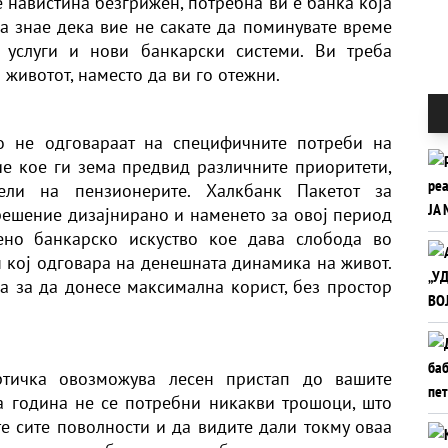
е навистина безгрижен, потребна ви е банка која
ја знае дека вие не сакате да поминувате време
 услуги и нови банкарски системи. Ви треба
 животот, наместо да ви го отежни.
то не одговараат на специфичните потреби на
ие кое ги зема предвид различните приоритети,
ли на пензионерите.
Халкбанк Пакетот за
решение дизајнирано и наменето за овој период
ено банкарско искуство кое дава слобода во
 кој одговара на денешната динамика на живот.
на за да донесе максимална корист, без простор
артичка овозможува лесен пристап до вашите
та година не се потребни никакви трошоци, што
те сите поволности и да видите дали токму оваа