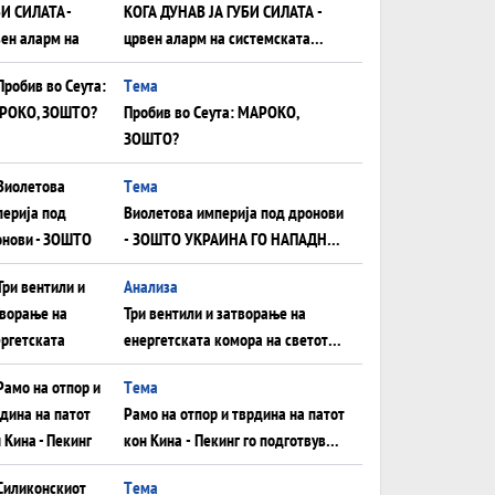
КОГА ДУНАВ ЈА ГУБИ СИЛАТА -
црвен аларм на системската
плоча од јужна Германија до
Tема
Црното Море...
Пробив во Сеута: МАРОКО,
ЗОШТО?
Tема
Виолетова империја под дронови
- ЗОШТО УКРАИНА ГО НАПАДНА
РУСКИОТ WILDBERRIES
Aнализа
Три вентили и затворање на
енергетската комора на светот:
Нападот во Суец најавува
Tема
глобален енергетски инфаркт?
Рамо на отпор и тврдина на патот
кон Кина - Пекинг го подготвува
Иран за американска копнена
Tема
инвазија