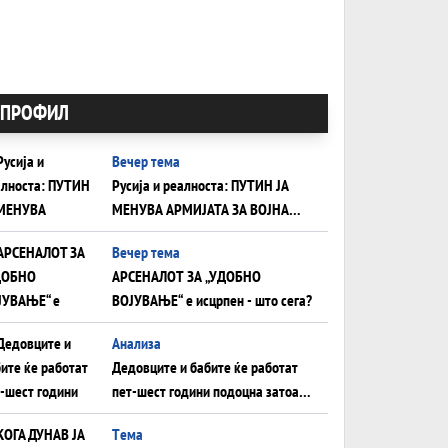
ПРОФИЛ
Вечер тема
Русија и реалноста: ПУТИН ЈА
МЕНУВА АРМИЈАТА ЗА ВОЈНА
ШТО ОСТАНУВА БЕЗ ФРОНТ
Вечер тема
АРСЕНАЛОТ ЗА „УДОБНО
ВОЈУВАЊЕ“ е исцрпен - што сега?
Анализа
Дедовците и бабите ќе работат
пет-шест години подоцна затоа
што НЕМААТ ВНУЦИ ДА ГИ
Tема
ЗАМЕНАТ