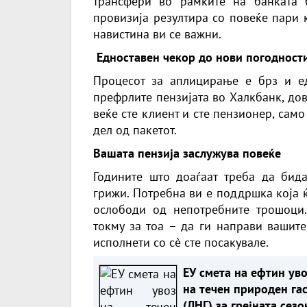
трансфери во рамките на банката 
провизија резултира со повеќе пари к
навистина ви се важни.
Едноставен чекор до нови погодност
Процесот за аплицирање е брз и ед
префрлите пензијата во Халкбанк, дов
веќе сте клиент и сте пензионер, сам
дел од пакетот.
Вашата пензија заслужува повеќе
Годините што доаѓаат треба да бид
грижи. Потребна ви е поддршка која ќ
ослободи од непотребните трошоци.
токму за тоа – да ги направи вашит
исполнети со сè сте посакувале.
ЕУ смета на ефтин уво
на течен природен га
(ЛНГ) за грејната сезо