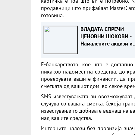
картичка е тоа што ви е потребно. К
продавници што прифаќаат MasterCard,
готовина.
ВЛАДАТА СПРЕЧИ
ЦЕНОВНИ ШОКОВИ -
Намалените акцизи и
ДДВ го сочуваа
стандардот на граѓан
Е-банкарството, кое што е достапно
никаков надомест на средства, до кр
проверувате вашите финансии, да пр
сметката од вашиот дом, во секое вре
SMS известувањата ви овозможуваат 
случува со вашата сметка. Секоја тран
известување го добивате веднаш на ва
над вашите средства.
Интерните налози без провизија знач