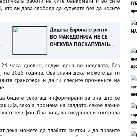
артичката работи на сите банкомати и во сите
 што ви дава слобода да купувате без да носите
Додека Европа стрепти -
ВО МАКЕДОНИЈА НЕ СЕ
ОЧЕКУВА ПОСКАПУВАЊЕ
НА СТРУЈАТА
ите
 24 часа дневно, седум дена во неделата, без
ај на 2025 година. Ова значи дека можете да ги
авите трансфери и да ги следите промените на
ме.
да бидете секогаш информирани за она што се
сакција, секоја промена на салдото, секое важно
шиот телефон. Ова ви дава сигурност и контрола
ат дека можете да плаќате сметки и да правите