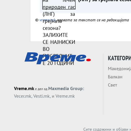
ЗАЛИХИТЕ СЕ НАЈНИС
ВО ПОСЛЕДНИТЕ 20
©
vreme.mk
, правата за текстот се на редакцијата
ГОДИНИ
КАТЕГОР
Македониј
Балкан
Свет
Vreme.mk
Maxmedia Group:
е дел од
Vecer.mk
,
Vesti.mk
, и
Vreme.mk
Сите содржини и објави н