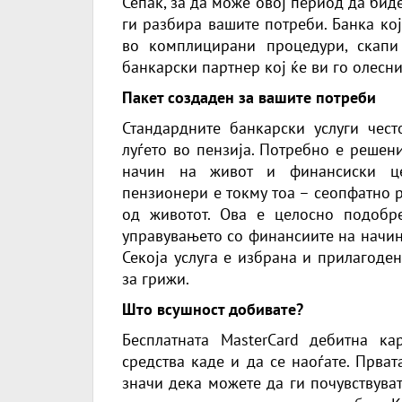
Сепак, за да може овој период да бид
ги разбира вашите потреби. Банка ко
во комплицирани процедури, скапи
банкарски партнер кој ќе ви го олесни
Пакет создаден за вашите потреби
Стандардните банкарски услуги чес
луѓето во пензија. Потребно е решен
начин на живот и финансиски це
пензионери
е токму тоа – сеопфатно 
од животот. Ова е целосно подобр
управувањето со финансиите на начин
Секоја услуга е избрана и прилагоде
за грижи.
Што всушност добивате?
Бесплатната MasterCard дебитна к
средства каде и да се наоѓате. Прва
значи дека можете да ги почувствува