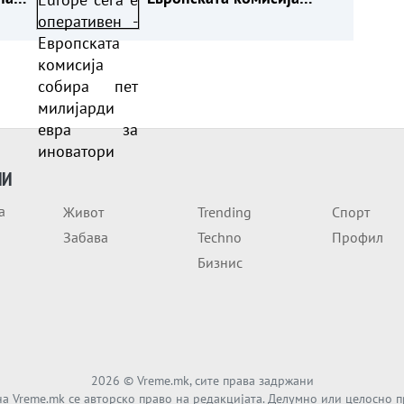
КИ
собира пет милијарди
евра за иноватори
ИИ
а
Живот
Trending
Спорт
Забава
Techno
Профил
Бизнис
2026
© Vreme.mk, сите права задржани
а Vreme.mk се авторско право на редакцијата. Делумно или целосно 