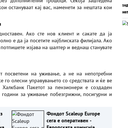
без дополнителни трошоци. Секоја заштедена
ои остануваат кај вас, наменети за нештата кои
и
ноставен. Ако сте нов клиент и сакате да ја
олно е да ја посетите најблиската филијала. Ако
о потпишете изјава на шалтер и веднаш станувате
ат посветени на уживање, а не на непотребни
е го олесни управувањето со средствата и ќе ве
 Халкбанк Пакетот за пензионери е создаден
е години за уживање побезгрижни, посигурни и
з
Фондот Scaleup Europe
с
сега е оперативен -
на?
Европската комисија