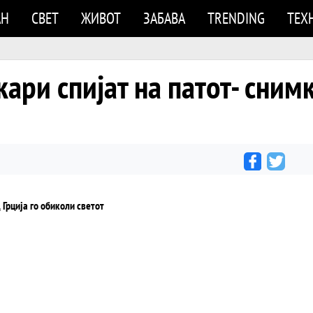
АН
СВЕТ
ЖИВОТ
ЗАБАВА
TRENDING
ТЕХ
ри спијат на патот- снимк