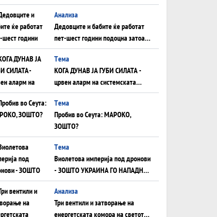
Анализа
Дедовците и бабите ќе работат
пет-шест години подоцна затоа
што НЕМААТ ВНУЦИ ДА ГИ
Tема
ЗАМЕНАТ
КОГА ДУНАВ ЈА ГУБИ СИЛАТА -
црвен аларм на системската
плоча од јужна Германија до
Tема
Црното Море...
Пробив во Сеута: МАРОКО,
ЗОШТО?
Tема
Виолетова империја под дронови
- ЗОШТО УКРАИНА ГО НАПАДНА
РУСКИОТ WILDBERRIES
Aнализа
Три вентили и затворање на
енергетската комора на светот: