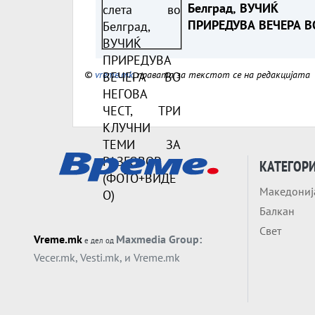
Белград, ВУЧИЌ
ПРИРЕДУВА ВЕЧЕРА В
НЕГОВА ЧЕСТ, ТРИ
КЛУЧНИ ТЕМИ ЗА
©
vreme.mk
, правата за текстот се на редакцијата
РАЗГОВОР (ФОТО+ВИД
КАТЕГОР
Македониј
Балкан
Свет
Vreme.mk
Maxmedia Group:
е дел од
Vecer.mk
,
Vesti.mk
, и
Vreme.mk