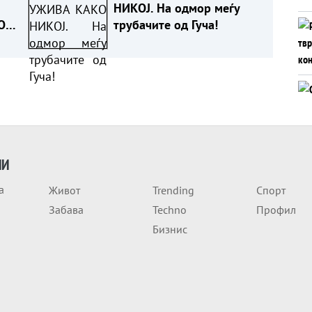
НИКОЈ. На одмор меѓу
О
трубачите од Гуча!
ЕО)
ИИ
а
Живот
Trending
Спорт
Забава
Techno
Профил
Бизнис