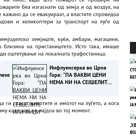
ожарите беа изгаснати од земја и од воздух, на
е кажано да се евакуираат, а властите спроведоа
одови и хеликоптери за транспорт на луѓе од
мјоделско земјиште, куќи, амбари, магацини,
 близина на пристаништето. Исто така, имаше
ади оштетување на локалната трафостаница.
Инфлуенсерка во Црна
лезе
Гора: “ПА ВАКВИ ЦЕНИ
НЕМА НИ НА СЕЈШЕЛИТЕ
ИЛИ ФИЏИ“
 ги спасат животите и имотот на луѓето, а кога
му каде што се најдоа во тој момент.