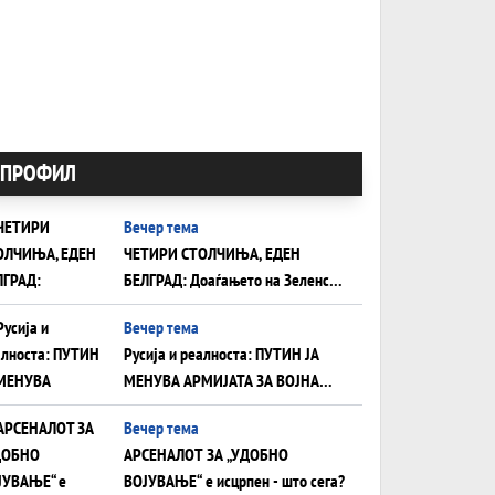
ПРОФИЛ
Вечер тема
ЧЕТИРИ СТОЛЧИЊА, ЕДЕН
БЕЛГРАД: Доаѓањето на Зеленски
ги открива тајните на политиката
Вечер тема
на балансирање на Вучиќ
Русија и реалноста: ПУТИН ЈА
МЕНУВА АРМИЈАТА ЗА ВОЈНА
ШТО ОСТАНУВА БЕЗ ФРОНТ
Вечер тема
АРСЕНАЛОТ ЗА „УДОБНО
ВОЈУВАЊЕ“ е исцрпен - што сега?