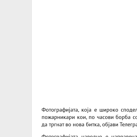
Фотографијата, која е широко споде
пожарникари кои, по часови борба со
да тргнат во нова битка,
објави Телегр
Фотографијата наводно е направен