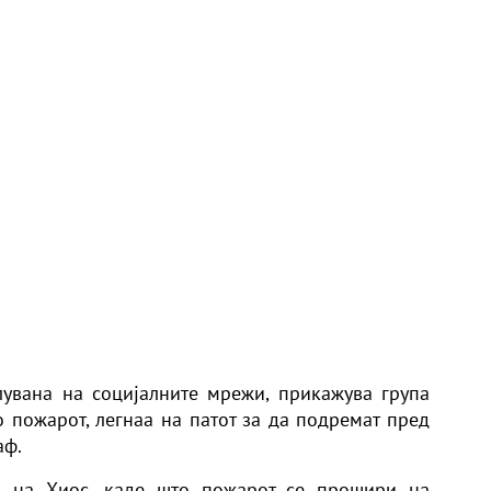
лувана на социјалните мрежи, прикажува група
 пожарот, легнаа на патот за да подремат пред
аф.
а на Хиос, каде што пожарот се прошири на