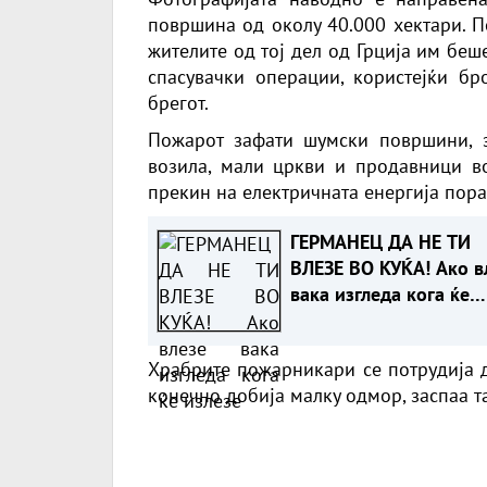
површина од околу 40.000 хектари. П
жителите од тој дел од Грција им беш
спасувачки операции, користејќи бр
брегот.
Пожарот зафати шумски површини, зе
возила, мали цркви и продавници во
прекин на електричната енергија пор
ГЕРМАНЕЦ ДА НЕ ТИ
ВЛЕЗЕ ВО КУЌА! Ако в
вака изгледа кога ќе
излезе
Храбрите пожарникари се потрудија да
конечно добија малку одмор, заспаа та