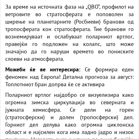
За време на источната фаза на „QBO“, профилот на
ветровите во стратосферата е поповолен за
ширење на планетарните (Росбиеви) бранови од
тропосферата кон стратосферата. Тие бранови го
вознемируваат и ослабуваат поларниот вртлог,
правејќи го подложен на колапс, што може
значајно да го наруши
времето
во пониските
слоеви на атмосферата.
Можеби ќе ве интересира:
Се формира еден
феномен над Европа! Детална прогноза за август:
Топлотниот бран допрва ќе се активира
Поларниот вртлог најдобро се визуелизира како
огромна зимска циркулација во северната и
јужната хемисфера. Се дели на горен
(стратосферски) и долен (тропосферски) дел.
Горниот дел делува како огромна циклонска
област и е најсилен кога има ладно јадро и низок