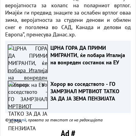
веројатноста за колапс на поларниот вртлог.
Имајќи ги предвид знаците за ослабен вртлог оваа
зима, веројатноста за студени денови и обилен
снег е поголема во САД, Канада и делови од
Европа“, пренесува
Данас.хр.
ЦРНА ГОРА ДА ПРИМИ
МИГРАНТИ, ќе побара Италија
на вонреден состанок на ЕУ
Хорор во соседството - ГО
ЗАМРЗНАЛ МРТВИОТ ТАТКО
ЗА ДА ЈА ЗЕМА ПЕНЗИЈАТА
©
vreme.mk
, правата за текстот се на редакцијата
Ad #