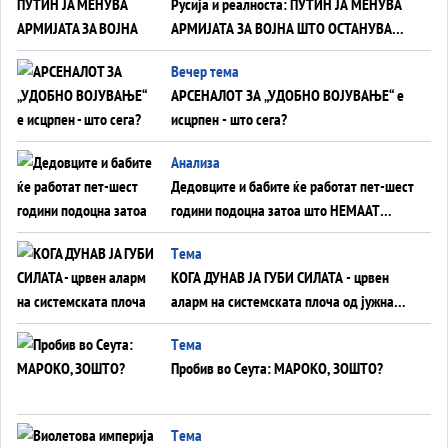
Русија и реалноста: ПУТИН ЈА МЕНУВА
АРМИЈАТА ЗА ВОЈНА ШТО ОСТАНУВА
БЕЗ ФРОНТ
Вечер тема
АРСЕНАЛОТ ЗА „УДОБНО ВОЈУВАЊЕ“ е
исцрпен - што сега?
Анализа
Дедовците и бабите ќе работат пет-шест
години подоцна затоа што НЕМААТ
ВНУЦИ ДА ГИ ЗАМЕНАТ
Tема
КОГА ДУНАВ ЈА ГУБИ СИЛАТА - црвен
аларм на системската плоча од јужна
Германија до Црното Море...
Tема
Пробив во Сеута: МАРОКО, ЗОШТО?
Tема