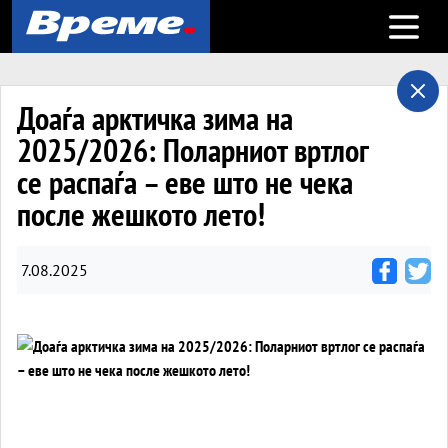
Open m
Доаѓа арктичка зима на
2025/2026: Поларниот вртлог
се распаѓа – еве што не чека
после жешкото лето!
7.08.2025