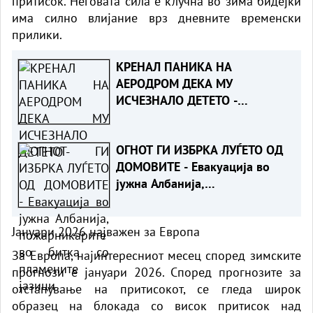
притисок. Неговата сила е клучна во зима бидејќи
има силно влијание врз дневните временски
прилики.
КРЕНАЛ ПАНИКА НА
АЕРОДРОМ ДЕКА МУ
ИСЧЕЗНАЛО ДЕТЕТО -
Испаднало дека го заборавил
во сместувањето
ОГНОТ ГИ ИЗБРКА ЛУЃЕТО ОД
ДОМОВИТЕ - Евакуација во
јужна Албанија,
пожарникарите во битка со
пламените јазици
Јануари 2026 најважен за Европа
За Европа, најинтересниот месец според зимските
прогнози е јануари 2026. Според прогнозите за
отстапување на притисокот, се гледа широк
образец на блокада со висок притисок над