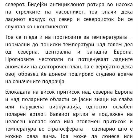
северот. Бидејќи антициклонот ротира во насока
на стрелките на часовникот, тоа значи дека
ладниот воздух од север и североисток би се
спуштал кон континентот.
Тоа се гледа и на прогнозите за температурата –
нормални до пониски температури над голем дел
од северна, централна и западна Европа.
Прогнозите честопати ги потценуваат ладните
аномалии на долгорочен план, па е веројатно дека
овој образец ќе донесе пошироко студено време
на означените подрачја.
Блокадата на висок притисок над северна Европа
и над поларните области се јасни знаци на слаба
или нарушена циркулација, односно ослабен
поларен вртлог. Ваквиот вртлог е подложен на
целосен колапс кога има зголемен притисок и
температура во стратосферата – сценарио што е
можно оваа зима. Тоа може да донесе или