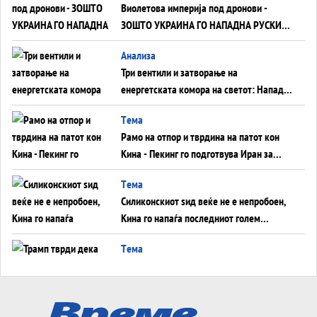
Виолетова империја под дронови -
ЗОШТО УКРАИНА ГО НАПАДНА РУСКИОТ
WILDBERRIES
Aнализа
Три вентили и затворање на
енергетската комора на светот: Нападот
во Суец најавува глобален енергетски
Tема
инфаркт?
Рамо на отпор и тврдина на патот кон
Кина - Пекинг го подготвува Иран за
американска копнена инвазија
Tема
Силиконскиот ѕид веќе не е непробоен,
Кина го напаѓа последниот голем
монопол на Западот?
Tема
Трамп тврди дека повторно „разговара“
со Иран - ваквите моменти се поопасни
од отворените закани
Tема