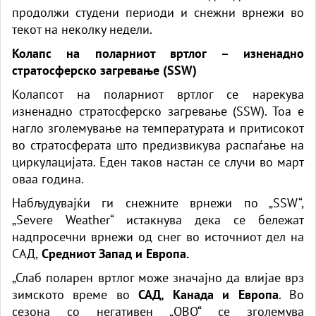
продолжи студени периоди и снежни врнежи во
текот на неколку недели.
Колапс на поларниот вртлог – изненадно
стратосферско загревање (SSW)
Колапсот на поларниот вртлог се нарекува
изненадно стратосферско загревање (SSW). Тоа е
нагло зголемување на температурата и притисокот
во стратосферата што предизвикува распаѓање на
циркулацијата. Еден таков настан се случи во март
оваа година.
Набљудувајќи ги снежните врнежи по „SSW“,
„Severe Weather“ истакнува дека се бележат
надпросечни врнежи од снег во источниот дел на
САД,
Средниот Запад и Европа.
„Слаб поларен вртлог може значајно да влијае врз
зимското време во
САД, Канада и Европа
. Во
сезона со негативен „QBO“ се зголемува