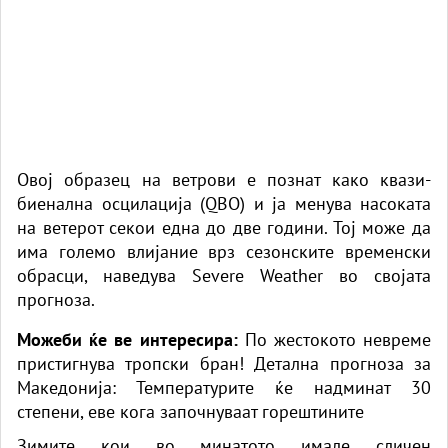
Овој образец на ветрови е познат како квази-
биенална осцилација (QBO) и ја менува насоката
на ветерот секои една до две години. Тој може да
има големо влијание врз сезонските временски
обрасци, наведува
Severe Weather
во својата
прогноза.
Можеби ќе ве интересира:
По жестокото невреме
пристигнува тропски бран! Детална прогноза за
Македонија: Температурите ќе надминат 30
степени, eве кога започнуваат горештините
Зимите кои во минатото имале сличен