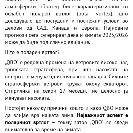
атмосферски образец биле карактеризирани со
ослабен поларен вртлог (polar vortex), што
доведувало до постудени и поснежни услови во
делови од САД, Канада и Европа. Најновите
прогнози сега сугерираат дека и зимата 2025/2026
може да биде под слично влијание.
Што е поларен вртлог?
„QBO“ е редовна промена на ветровите високо над
тропската стратосфера, при што насоката на
ветерот се менува од источна кон западна. Силните
стратосферски ветрови кружат околу екваторот.
Отприлика на секои 17 месеци, тие целосно ја
менуваат насоката.
Постојат неколку причини зошто и како QBO може
да влијае врз нашата зима.
Најважниот аспект е
поларниот вртлог
– токму затоа „QBO“ се следи
внимателно за време на зимата.