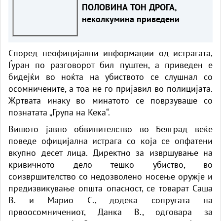
ПОЛОВИНА ТОН ДРОГА,
неколкумина приведени
Според неофицијални информации од истрагата,
Ѓуран по разговорот бил пуштен, а приведен е
бидејќи во ноќта на убиството се слушнал со
осомничените, а тоа не го пријавил во полицијата.
Жртвата инаку во минатото се поврзуваше со
познатата „Група на Кека“.
Вишото јавно обвинителство во Белград веќе
поведе официјална истрага со која се опфатени
вкупно десет лица. Директно за извршување на
кривичното дело тешко убиство, во
соизвршителство со недозволено носење оружје и
предизвикување општа опасност, се товарат Саша
В. и Марио С., додека сопругата на
првоосомничениот, Данка В., одговара за