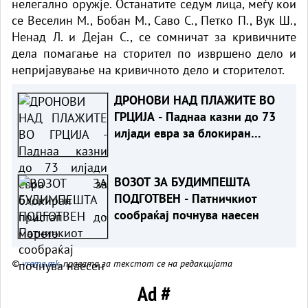
нелегално оружје. Останатите седум лица, меѓу кои
се Веселин М., Бобан М., Саво С., Петко П., Вук Ш.,
Ненад Л. и Дејан С., се сомничат за кривичните
дела помагање на сторител по извршено дело и
непријавување на кривичното дело и сторителот.
ДРОНОВИ НАД ПЛАЖИТЕ ВО
ГРЦИЈА - Паднаа казни до 73
илјади евра за блокиран
пристап до морето
ВОЗОТ ЗА БУДИМПЕШТА
ПОДГОТВЕН - Патничкиот
сообраќај почнува наесен
©
vreme.mk
, правата за текстот се на редакцијата
Ad #