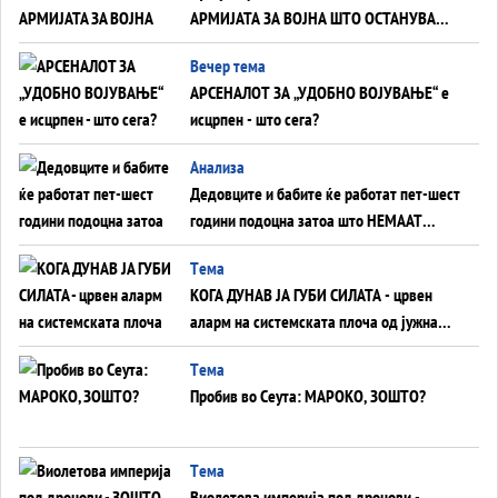
АРМИЈАТА ЗА ВОЈНА ШТО ОСТАНУВА
БЕЗ ФРОНТ
Вечер тема
АРСЕНАЛОТ ЗА „УДОБНО ВОЈУВАЊЕ“ е
исцрпен - што сега?
Анализа
Дедовците и бабите ќе работат пет-шест
години подоцна затоа што НЕМААТ
ВНУЦИ ДА ГИ ЗАМЕНАТ
Tема
КОГА ДУНАВ ЈА ГУБИ СИЛАТА - црвен
аларм на системската плоча од јужна
Германија до Црното Море...
Tема
Пробив во Сеута: МАРОКО, ЗОШТО?
Tема
Виолетова империја под дронови -