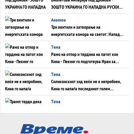
ЗОШТО УКРАИНА ГО НАПАДНА РУСКИОТ
WILDBERRIES
Aнализа
Три вентили и затворање на
енергетската комора на светот: Нападот
во Суец најавува глобален енергетски
Tема
инфаркт?
Рамо на отпор и тврдина на патот кон
Кина - Пекинг го подготвува Иран за
американска копнена инвазија
Tема
Силиконскиот ѕид веќе не е непробоен,
Кина го напаѓа последниот голем
монопол на Западот?
Tема
Трамп тврди дека повторно „разговара“
со Иран - ваквите моменти се поопасни
од отворените закани
Tема