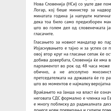
Нова Словенија (НСи) со уште две по
Логар, кој беше министер за надво
минатата година ја напушти матичнат
дека тоа било само предизборен ман
што во голем дел од словенечката ја
гласачите.
Гласањето за новиот мандатар во пар
Изјаснувањето е тајно и за успех се 
овој втор круг на гласање сепак ќе ос
добива довербата, Словенија ќе има вл
парламентот во рок од 48 часа може 
обично, а не апсолутно мнозинс
претседателката на државата ќе го р
што во моментов е најмалку веројатна
Враќањето на Јанша на власт ќе озна
неговата СДС формално е членка на Е
е многу поблиску до радикалната дес
донесе нови превирања и судири пом