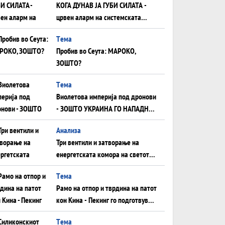
КОГА ДУНАВ ЈА ГУБИ СИЛАТА -
црвен аларм на системската
плоча од јужна Германија до
Tема
Црното Море...
Пробив во Сеута: МАРОКО,
ЗОШТО?
Tема
Виолетова империја под дронови
- ЗОШТО УКРАИНА ГО НАПАДНА
РУСКИОТ WILDBERRIES
Aнализа
Три вентили и затворање на
енергетската комора на светот:
Нападот во Суец најавува
Tема
глобален енергетски инфаркт?
Рамо на отпор и тврдина на патот
кон Кина - Пекинг го подготвува
Иран за американска копнена
Tема
инвазија