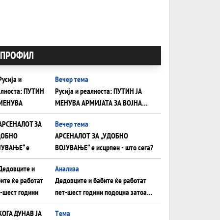
ПРОФИЛ
Вечер тема
Русија и реалноста: ПУТИН ЈА
МЕНУВА АРМИЈАТА ЗА ВОЈНА
ШТО ОСТАНУВА БЕЗ ФРОНТ
Вечер тема
АРСЕНАЛОТ ЗА „УДОБНО
ВОЈУВАЊЕ“ е исцрпен - што сега?
Анализа
Дедовците и бабите ќе работат
пет-шест години подоцна затоа
што НЕМААТ ВНУЦИ ДА ГИ
Tема
ЗАМЕНАТ