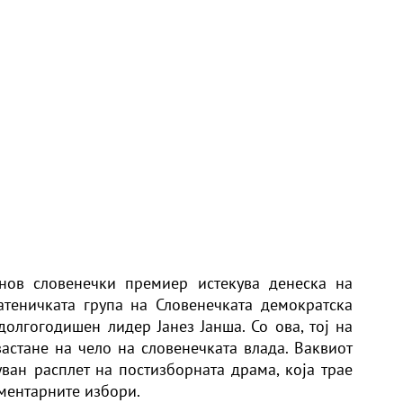
нов словенечки премиер истекува денеска на
атеничката група на Словенечката демократска
долгогодишен лидер Јанез Јанша. Со ова, тој на
застане на чело на словенечката влада. Ваквиот
уван расплет на постизборната драма, која трае
ментарните избори.