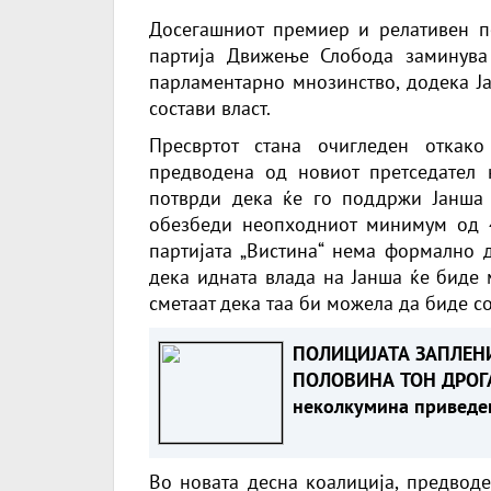
Досегашниот премиер и релативен по
партија Движење Слобода заминува
парламентарно мнозинство, додека Ја
состави власт.
Пресвртот стана очигледен откако 
предводена од новиот претседател 
потврди дека ќе го поддржи Јанша 
обезбеди неопходниот минимум од 4
партијата „Вистина“ нема формално д
дека идната влада на Јанша ќе биде
сметаат дека таа би можела да биде со
ПОЛИЦИЈАТА ЗАПЛЕН
ПОЛОВИНА ТОН ДРОГ
неколкумина приведе
Во новата десна коалиција, предводе