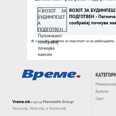
ВОЗОТ ЗА БУДИМПЕШ
ПОДГОТВЕН - Патничк
сообраќај почнува на
©
vreme.mk
, правата за текстот се на редакцијата
КАТЕГОР
Македониј
Балкан
Свет
Vreme.mk
Maxmedia Group:
е дел од
Vecer.mk
,
Vesti.mk
, и
Vreme.mk