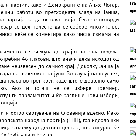
мали партии, како и Демократите на Анже Логар.
решни работи во претходната влада на Јанша,
а партија за да основа своја. Сега се потврди
евар со цел полесно да се собере мнозинство,
вност веќе се коментира како чиста измама на
ламентот се очекува до крајот на оваа недела.
потребни 46 гласови, што значи дека исходот од
тане неизвесен до самиот крај. Доколку Јанша ја
ада на почетокот на јуни. Во случај на неуспех,
да гласа во трет круг, каде што е доволно само
тво. Ако и тогаш не се избере премиер,
аспушти парламентот и ќе распише нови избори,
 опција.
чи и остро свртување на Словенија вдесно. Иако
вропската народна партија (ЕПП), таа идеолошки
ница отколку до десниот центар, што сигурно ќе
еѓу Љубљана и Брисел.