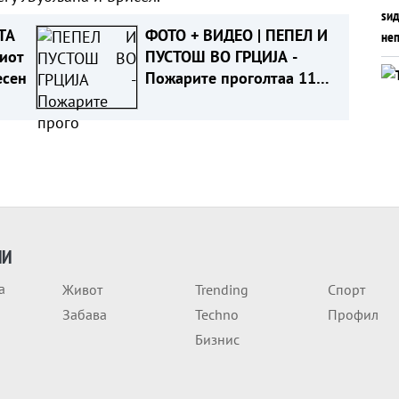
ТА
ФОТО + ВИДЕО | ПЕПЕЛ И
иот
ПУСТОШ ВО ГРЦИЈА -
есен
Пожарите проголтаа 118
објекти, не можат да се
спасат
ИИ
а
Живот
Trending
Спорт
Забава
Techno
Профил
Бизнис