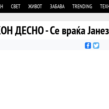
АН
СВЕТ
ЖИВОТ
ЗАБАВА
TRENDING
ТЕХ
Н ДЕСНО - Се враќа Јанез