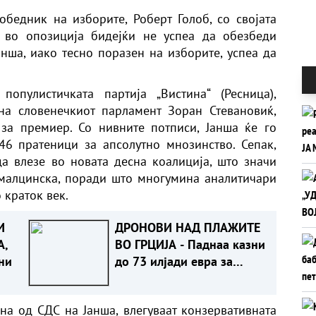
бедник на изборите, Роберт Голоб, со својата
 во опозиција бидејќи не успеа да обезбеди
нша, иако тесно поразен на изборите, успеа да
популистичката партија „Вистина“ (Ресница),
на словенечкиот парламент Зоран Стевановиќ,
за премиер. Со нивните потписи, Јанша ќе го
6 пратеници за апсолутно мнозинство. Сепак,
а влезе во новата десна коалиција, што значи
 малцинска, поради што многумина аналитичари
 краток век.
И
ДРОНОВИ НАД ПЛАЖИТЕ
А,
ВО ГРЦИЈА - Паднаа казни
ни
до 73 илјади евра за
блокиран пристап до
морето
на од СДС на Јанша, влегуваат конзервативната