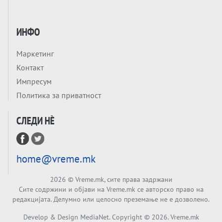
ДИПЛОМИ
Tема
БАЛКАНОТ КАКО ДОКУМЕНТ НА ТУЃА
ИНФО
МАСА: Берлинскиот договор од 1878 и
европската уметност за уредување на
Маркетинг
Tема
туѓи судбини
Контакт
ГЕРМАНИЈА Е ПРЕД ЕКСПЛОЗИЈА? АfD го
Импресум
урива заштитниот ѕид, улиците се полнат
Политика за приватност
со отпор, а Европа гледа почеток на
Tема
голем потрес?
СЛЕДИ НÈ
Кинеска ракета испукана во Пацификот.
Што значи тоа за СТРАТЕШКИОТ ЈАЗИК
ВО СВЕТОТ?
Tема
home@vreme.mk
Брисел ги менува правилата за
проширување: НОВИ ЗАШТИТНИ
2026
© Vreme.mk, сите права задржани
МЕХАНИЗМИ ЗА ИДНИТЕ ЧЛЕНКИ НА ЕУ
Сите содржини и објави на Vreme.mk се авторско право на
Вечер Анализа
редакцијата. Делумно или целосно преземање не е дозволено.
БЕШЕ ЕДНАШ ЕДЕН СДСМ... А што остана
Develop & Design MediaNet. Copyright ©
2026
. Vreme.mk
од него, најмногу знае Обвинителството