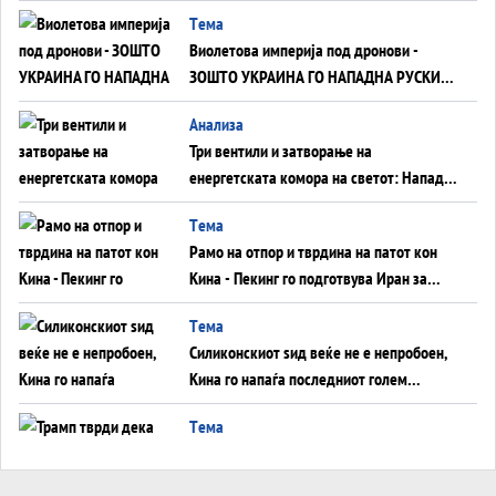
Tема
Виолетова империја под дронови -
ЗОШТО УКРАИНА ГО НАПАДНА РУСКИОТ
WILDBERRIES
Aнализа
Три вентили и затворање на
енергетската комора на светот: Нападот
во Суец најавува глобален енергетски
Tема
инфаркт?
Рамо на отпор и тврдина на патот кон
Кина - Пекинг го подготвува Иран за
американска копнена инвазија
Tема
Силиконскиот ѕид веќе не е непробоен,
Кина го напаѓа последниот голем
монопол на Западот?
Tема
Трамп тврди дека повторно „разговара“
со Иран - ваквите моменти се поопасни