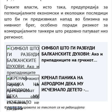
Грчките власти, исто така, предупредија за
потенцијалните економски и еколошки последици
што би ги предизвикал напад во близина на
нивниот брег, особено поради ризикот за
комерцијалните танкери што редовно патуваат низ
регионот.
СИМБОЛ ШТО ГИ РАЗБУДИ
БАЛКАНСКИТЕ ДУХОВИ: Ако и
припадниците на грчкиот
народ се препознаваат во
овој споменик, не гледаме
КРЕНАЛ ПАНИКА НА
никаква пречка во тоа
АЕРОДРОМ ДЕКА МУ
ИСЧЕЗНАЛО ДЕТЕТО -
Испаднало дека го заборавил
во сместувањето
©
vreme.mk
, правата за текстот се на редакцијата