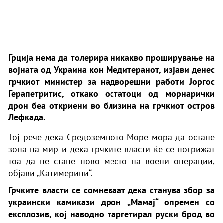
Грција нема да толерира никакво проширување на
војната од Украина кон Медитеранот, изјави денес
грчкиот министер за надворешни работи Јоргос
Герапетритис, откако остатоци од морнарички
дрон беа откриени во близина на грчкиот остров
Лефкада.
Тој рече дека Средоземното Море мора да остане
зона на мир и дека грчките власти ќе се погрижат
тоа да не стане ново место на воени операции,
објави „Катимерини“.
Грчките власти се сомневаат дека станува збор за
украински камикази дрон „Мамај“ опремен со
експлозив, кој наводно таргетирал руски брод во