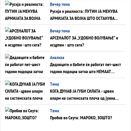
Вечер тема
Русија и реалноста: ПУТИН ЈА МЕНУВА
АРМИЈАТА ЗА ВОЈНА ШТО ОСТАНУВА
БЕЗ ФРОНТ
Вечер тема
АРСЕНАЛОТ ЗА „УДОБНО ВОЈУВАЊЕ“ е
исцрпен - што сега?
Анализа
Дедовците и бабите ќе работат пет-шест
години подоцна затоа што НЕМААТ
ВНУЦИ ДА ГИ ЗАМЕНАТ
Tема
КОГА ДУНАВ ЈА ГУБИ СИЛАТА - црвен
аларм на системската плоча од јужна
Германија до Црното Море...
Tема
Пробив во Сеута: МАРОКО, ЗОШТО?