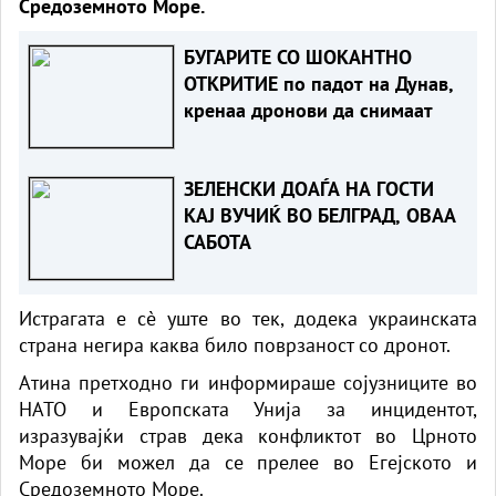
Средоземното Море.
БУГАРИТЕ СО ШОКАНТНО
ОТКРИТИЕ по падот на Дунав,
кренаа дронови да снимаат
ЗЕЛЕНСКИ ДОАЃА НА ГОСТИ
КАЈ ВУЧИЌ ВО БЕЛГРАД, ОВАА
САБОТА
Истрагата е сè уште во тек, додека украинската
страна негира каква било поврзаност со дронот.
Атина претходно ги информираше сојузниците во
НАТО и Европската Унија за инцидентот,
изразувајќи страв дека конфликтот во Црното
Море би можел да се прелее во Егејското и
Средоземното Море.