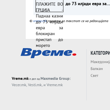
до 73 илјади евра за
блокиран пристап до
морето
©
vreme.mk
, правата за текстот се на редакцијата
КАТЕГОР
Македониј
Балкан
Свет
Vreme.mk
Maxmedia Group:
е дел од
Vecer.mk
,
Vesti.mk
, и
Vreme.mk