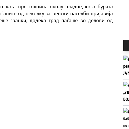
тската престолнина околу пладне, кога бурата
аѓаните од неколку загрепски населби пријавија
еше гранки, додека град паѓаше во делови од