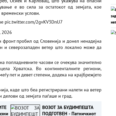
реб, Осиек и Карловац, што укажува на опасни
вање е во сила за остатокот од земјата, кое
 временски услови.
me
pic.twitter.com/2gvKV3DnU7
, 2026
н фронт пробил од Словенија и донел ненадејна
ен и северозападен ветер што локално може да
 на попладневните часови се очекува значително
цела Хрватска. Во континенталните региони,
еѓу пет и девет степени, додека на крајбрежјето
ија, каде што беа регистрирани налети на ветер
и делови од земјата паѓаше и град.
ИТЕ
ВОЗОТ ЗА БУДИМПЕШТА
азни
ПОДГОТВЕН - Патничкиот