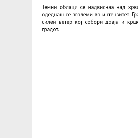
Темни облаци се надвиснаа над хрва
одеднаш се зголеми во интензитет. Гр
силен ветер кој собори дрвја и крш
градот.