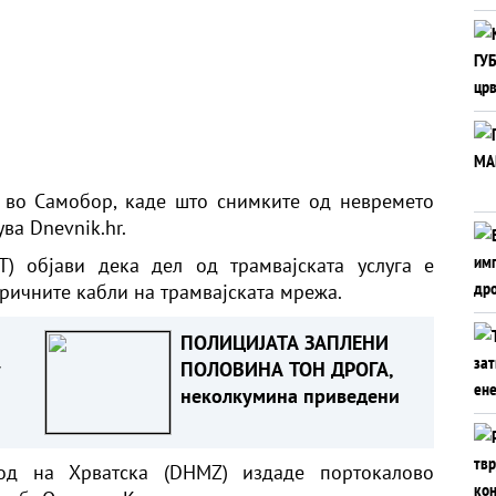
 во Самобор, каде што снимките од невремето
ва Dnevnik.hr.
T) објави дека дел од трамвајската услуга е
ричните кабли на трамвајската мрежа.
ПОЛИЦИЈАТА ЗАПЛЕНИ
у
ПОЛОВИНА ТОН ДРОГА,
неколкумина приведени
од на Хрватска (DHMZ) издаде портокалово