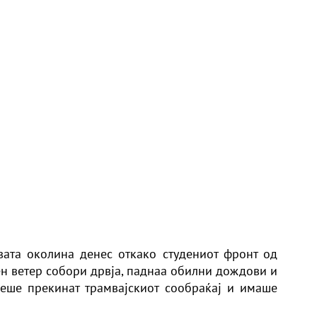
вата околина денес откако студениот фронт од
ен ветер собори дрвја, паднаа обилни дождови и
беше прекинат трамвајскиот сообраќај и имаше