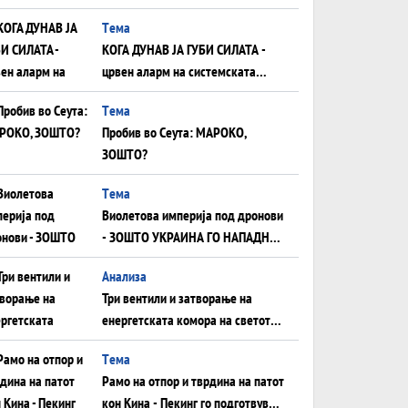
што НЕМААТ ВНУЦИ ДА ГИ
Tема
ЗАМЕНАТ
КОГА ДУНАВ ЈА ГУБИ СИЛАТА -
црвен аларм на системската
плоча од јужна Германија до
Tема
Црното Море...
Пробив во Сеута: МАРОКО,
ЗОШТО?
Tема
Виолетова империја под дронови
- ЗОШТО УКРАИНА ГО НАПАДНА
РУСКИОТ WILDBERRIES
Aнализа
Три вентили и затворање на
енергетската комора на светот:
Нападот во Суец најавува
Tема
глобален енергетски инфаркт?
Рамо на отпор и тврдина на патот
кон Кина - Пекинг го подготвува