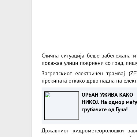
Слична ситуација беше забележана и
покажаа улици покриени со град, пишу
Загрепскиот електричен трамвај (ZE
прекината откако дрво падна на елект
ОРБАН УЖИВА КАКО
НИКОЈ. На одмор меѓ
трубачите од Гуча!
Државниот хидрометеоролошки зав