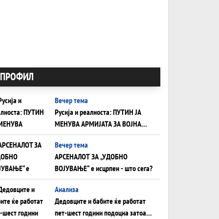
ПРОФИЛ
Вечер тема
Русија и реалноста: ПУТИН ЈА
МЕНУВА АРМИЈАТА ЗА ВОЈНА
ШТО ОСТАНУВА БЕЗ ФРОНТ
Вечер тема
АРСЕНАЛОТ ЗА „УДОБНО
ВОЈУВАЊЕ“ е исцрпен - што сега?
Анализа
Дедовците и бабите ќе работат
пет-шест години подоцна затоа