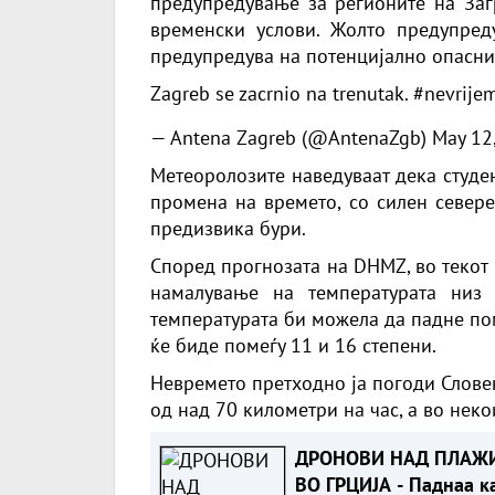
предупредување за регионите на Заг
временски услови. Жолто предупреду
предупредува на потенцијално опасни
Zagreb se zacrnio na trenutak.
#nevrije
— Antena Zagreb (@AntenaZgb)
May 12
Метеоролозите наведуваат дека студе
промена на времето, со силен север
предизвика бури.
Според прогнозата на DHMZ, во текот
намалување на температурата низ 
температурата би можела да падне пом
ќе биде помеѓу 11 и 16 степени.
Невремето претходно ја погоди Словен
од над 70 километри на час, а во неко
ДРОНОВИ НАД ПЛАЖ
ВО ГРЦИЈА - Паднаа к