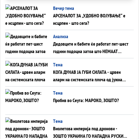
Вечер тема
АРСЕНАЛОТ ЗА „УДОБНО ВОЈУВАЊЕ“ е
исцрпен - што сега?
Анализа
Дедовците и бабите ќе работат пет-шест
години подоцна затоа што НЕМААТ
ВНУЦИ ДА ГИ ЗАМЕНАТ
Tема
КОГА ДУНАВ ЈА ГУБИ СИЛАТА - црвен
аларм на системската плоча од јужна
Германија до Црното Море...
Tема
Пробив во Сеута: МАРОКО, ЗОШТО?
Tема
Виолетова империја под дронови -
ЗОШТО УКРАИНА ГО НАПАДНА РУСКИОТ