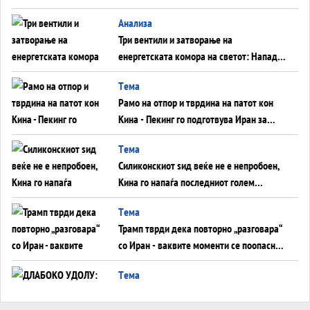
WILDBERRIES
Aнализа
Три вентили и затворање на
енергетската комора на светот: Нападот
во Суец најавува глобален енергетски
Tема
инфаркт?
Рамо на отпор и тврдина на патот кон
Кина - Пекинг го подготвува Иран за
американска копнена инвазија
Tема
Силиконскиот ѕид веќе не е непробоен,
Кина го напаѓа последниот голем
монопол на Западот?
Tема
Трамп тврди дека повторно „разговара“
со Иран - ваквите моменти се поопасни
од отворените закани
Tема
ДЛАБОКО УДОЛУ: Сметководствените
трикови што го соборија ЕНРОН ги