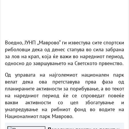
Воедно, ЈУНП „Маврово“ ги известува сите спортски
риболовци дека од денес стапува во сила забрана
за лов на крап, која ќе важи во наредниот период,
односно до завршувањето на Светското првенство.
Од управата на најголемиот национален парк
велат дека ова претставува прва фаза од
планираните активности за порибување, а во текот
на наредниот период ќе се спроведат повеќе
вакви активности со цел збогатување и
унапредување на рибниот фонд во водите на
Националниот парк Маврово.