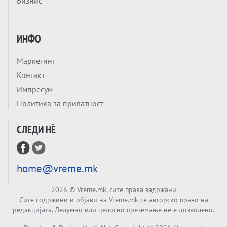
Бизнис
МАСА: Берлинскиот договор од 1878 и
европската уметност за уредување на
Tема
туѓи судбини
ГЕРМАНИЈА Е ПРЕД ЕКСПЛОЗИЈА? АfD го
ИНФО
урива заштитниот ѕид, улиците се полнат
со отпор, а Европа гледа почеток на
Маркетинг
Tема
голем потрес?
Контакт
Кинеска ракета испукана во Пацификот.
Импресум
Што значи тоа за СТРАТЕШКИОТ ЈАЗИК
Политика за приватност
ВО СВЕТОТ?
Tема
СЛЕДИ НÈ
Брисел ги менува правилата за
проширување: НОВИ ЗАШТИТНИ
МЕХАНИЗМИ ЗА ИДНИТЕ ЧЛЕНКИ НА ЕУ
Вечер Анализа
home@vreme.mk
БЕШЕ ЕДНАШ ЕДЕН СДСМ... А што остана
од него, најмногу знае Обвинителството
2026
© Vreme.mk, сите права задржани
Сите содржини и објави на Vreme.mk се авторско право на
Тема
редакцијата. Делумно или целосно преземање не е дозволено.
РЕСТАВРАЦИЈА на НАТО во Анкара