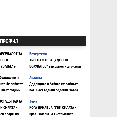
ПРОФИЛ
Вечер тема
АРСЕНАЛОТ ЗА „УДОБНО
ВОЈУВАЊЕ“ е исцрпен - што сега?
Анализа
Дедовците и бабите ќе работат
пет-шест години подоцна затоа
што НЕМААТ ВНУЦИ ДА ГИ
Tема
ЗАМЕНАТ
КОГА ДУНАВ ЈА ГУБИ СИЛАТА -
црвен аларм на системската