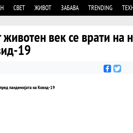
АН
СВЕТ
ЖИВОТ
ЗАБАВА
TRENDING
ТЕХ
т животен век се врати на 
вид-19