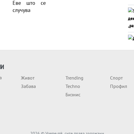
ИИ
а
Живот
Trending
Спорт
Забава
Techno
Профил
Бизнис
2026
© Vreme.mk, сите права задржани