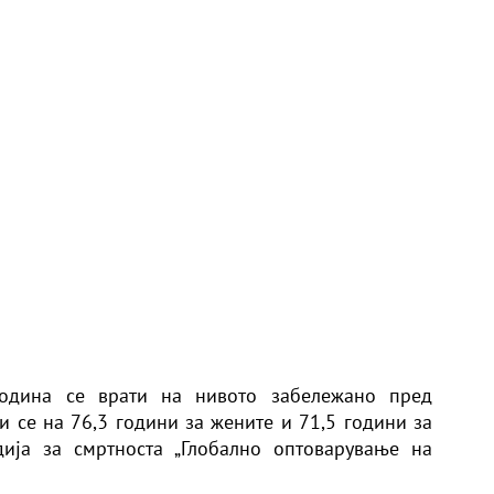
година се врати на нивото забележано пред
и се на 76,3 години за жените и 71,5 години за
дија за смртноста „Глобално оптоварување на