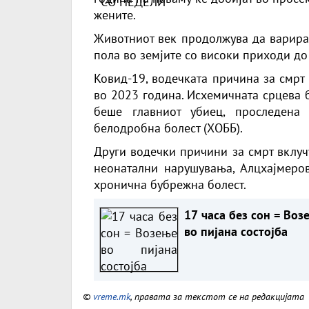
жените.
Животниот век продолжува да варира 
пола во земјите со високи приходи до
Ковид-19, водечката причина за смрт 
во 2023 година. Исхемичната срцева б
беше главниот убиец, проследена
белодробна болест (ХОББ).
Други водечки причини за смрт вклуч
неонатални нарушувања, Алцхајмеров
хронична бубрежна болест.
17 часа без сон = Воз
во пијана состојба
©
vreme.mk
, правата за текстот се на редакцијата