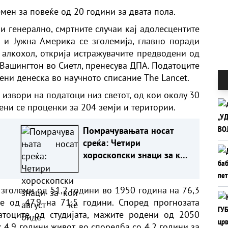
мен за повеќе од 20 години за двата пола.
и генерално, смртните случаи кај адолесцентите
 и Јужна Америка се зголемија, главно поради
 алкохол, открија истражувачите предводени од
 Вашингтон во Сиетл, пренесува ДПА. Податоците
вени денеска во научното списание The Lancet.
 извори на податоци низ светот, од кои околу 30
ени се проценки за 204 земји и територии.
Помрачувањата носат
среќа: Четири
хороскопски знаци за кои
АТ
август ќе биде совршен
месец
 зголеми од 51,2 години во 1950 година на 76,3
е од 47,9 на 71,5 години. Според прогнозата
атоците од студијата, мажите родени од 2050
 4,9 години живот, во споредба со 4,2 години за