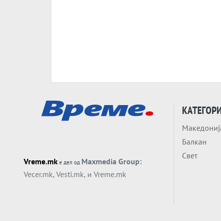
КАТЕГОР
Македониј
Балкан
Свет
Vreme.mk
Maxmedia Group:
е дел од
Vecer.mk
,
Vesti.mk
, и
Vreme.mk