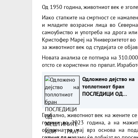
Од 1950 година, животниот век е зголе
Иако стапките на смртност се намален
и младите возрасни лица во Северна
самоубиство и употреба на дрога или
Кристофер Мареј на Универзитетот во
за животниот век од студијата се обја
Новата анализа се потпира на 310.000
отсто се користени по првпат. Изработ
Одложено дејство на
топлотниот бран
ПОСЛЕДИЦИ ОД
ЖЕШТИНИТЕ КОИ ТРА
СО НЕДЕЛИ
Глобално, животниот век на жените се
години во 2023 година, а на мажит
објавена во мај врз основа на под
година па наваму ќе добијат во просек