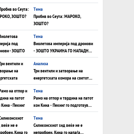
плоча од јужна Германија до
Tема
Црното Море...
Пробив во Сеута: МАРОКО,
ЗОШТО?
Tема
Виолетова империја под дронови
- ЗОШТО УКРАИНА ГО НАПАДНА
РУСКИОТ WILDBERRIES
Aнализа
Три вентили и затворање на
енергетската комора на светот:
Нападот во Суец најавува
Tема
глобален енергетски инфаркт?
Рамо на отпор и тврдина на патот
кон Кина - Пекинг го подготвува
Иран за американска копнена
Tема
инвазија
Силиконскиот ѕид веќе не е
непробоен, Кина го напаѓа