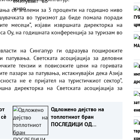
вања се зголеми за 3 проценти на годишно ниво
ошувачката во туризмот да биде помала поради
ите месеци“, изјави извршната директорка на
са Оу, на годишната конференција за туризам во
 власти на Сингапур ги одразува пошироките
и патувања. Светската асоцијација за деловни
ичките тензии и повисоките цени на горивата
те пазари за патувања, истакнувајќи дека Азија
сноста не е пријател на туристичкиот сектор“,
ршна директорка на Светската асоцијација за
от
Одложено дејство на
 сè
топлотниот бран
ПОСЛЕДИЦИ ОД
ЖЕШТИНИТЕ КОИ ТРААТ
СО НЕДЕЛИ