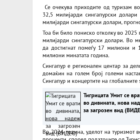
Се очекува приходите од туризам во
32,5 милијарди сингапурски долари 
милијарди сингапурски долари, прогн
Тоа би било пониско отколку во 2025 
милијарди сингапурски долари. Во ме
да достигнат помеѓу 17 милиони и 
милиони минатата година.
Сингапур е регионален центар за дел
домаќин на голем број големи настан
Сингапур и концертите на глобалните 
Тигрицата Умит се вра
во дивината, нова на
за загрозен вид (ВИД
Во 2024 година, уделот на туризмот в
проценти, според податоците од Турис