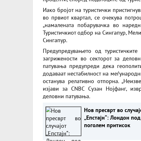
Иако бројот на туристички пристигну
во првиот квартал, се очекува потр
„намалената побарувачка во наредн
Туристичкиот одбор на Сингапур, Мели
Сингапур.
Предупредувањето од туристичките
загрижености во секторот за деловн
патувања предупреди дека геополит
додаваат нестабилност на меѓународни
останува релативно отпорна. „Неизве
изјави за CNBC Сузан Нојфанг, изв
деловни патувања.
Нов пресврт во случај
„Епстајн“: Лондон под
поголем притисок