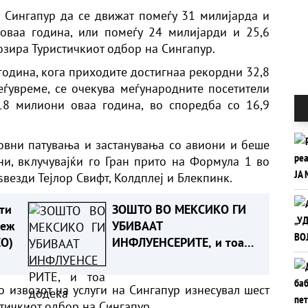
 Сингапур да се движат помеѓу 31 милијарда и
оваа година, или помеѓу 24 милијарди и 25,6
озира Туристичкиот одбор на Сингапур.
година, кога приходите достигнаа рекордни 32,8
ѓувреме, се очекува меѓународните посетители
18 милиони оваа година, во споредба со 16,9
овни патувања и застанувања со авиони и беше
и, вклучувајќи го Гран прито на Формула 1 во
ѕвезди Тејлор Свифт, Колдплеј и Блекпинк.
ти
ЗОШТО ВО МЕКСИКО ГИ
деж
УБИВААТ
ЕО)
ИНФЛУЕНСЕРИТЕ, и тоа
додека емитуваат во
живо
о извозот на услуги на Сингапур изнесувал шест
тичкиот одбор на Сингапур.