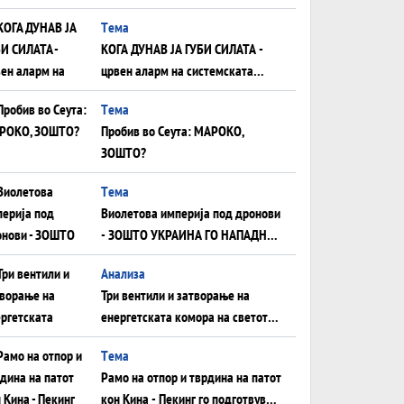
што НЕМААТ ВНУЦИ ДА ГИ
Tема
ЗАМЕНАТ
КОГА ДУНАВ ЈА ГУБИ СИЛАТА -
црвен аларм на системската
плоча од јужна Германија до
Tема
Црното Море...
Пробив во Сеута: МАРОКО,
ЗОШТО?
Tема
Виолетова империја под дронови
- ЗОШТО УКРАИНА ГО НАПАДНА
РУСКИОТ WILDBERRIES
Aнализа
Три вентили и затворање на
енергетската комора на светот:
Нападот во Суец најавува
Tема
глобален енергетски инфаркт?
Рамо на отпор и тврдина на патот
кон Кина - Пекинг го подготвува