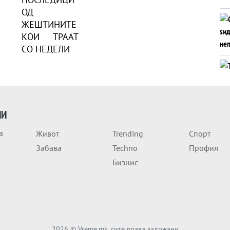
ИИ
а
Живот
Trending
Спорт
Забава
Techno
Профил
Бизнис
2026
© Vreme.mk, сите права задржани