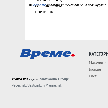
©
vreme.mk
, правата за текстот се на редакцијата
КАТЕГОР
Македониј
Балкан
Свет
Vreme.mk
Maxmedia Group:
е дел од
Vecer.mk
,
Vesti.mk
, и
Vreme.mk