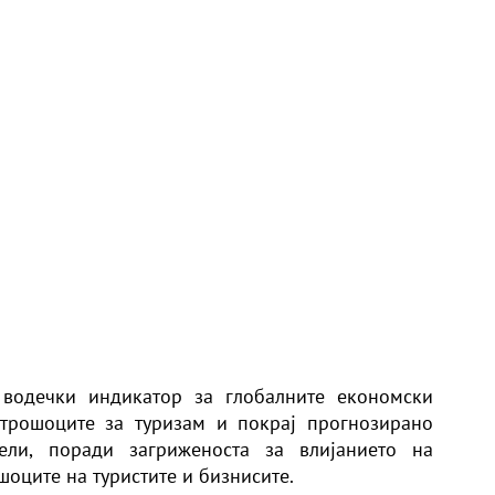
 водечки индикатор за глобалните економски
 трошоците за туризам и покрај прогнозирано
ели, поради загриженоста за влијанието на
шоците на туристите и бизнисите.