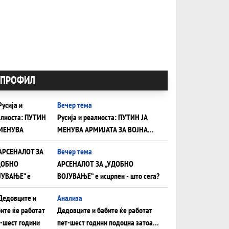
ПРОФИЛ
Вечер тема
Русија и реалноста: ПУТИН ЈА
МЕНУВА АРМИЈАТА ЗА ВОЈНА
ШТО ОСТАНУВА БЕЗ ФРОНТ
Вечер тема
АРСЕНАЛОТ ЗА „УДОБНО
ВОЈУВАЊЕ“ е исцрпен - што сега?
Анализа
Дедовците и бабите ќе работат
пет-шест години подоцна затоа