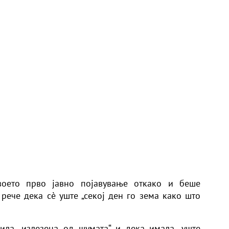
воето прво јавно појавување откако и беше
 рече дека сè уште „секој ден го зема како што
ила „излезена од шумата“ и дека имала „уште