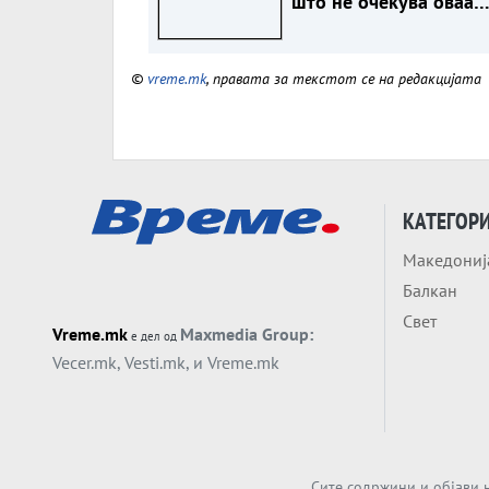
што не очекува оваа
среда?
©
vreme.mk
, правата за текстот се на редакцијата
КАТЕГОР
Македониј
Балкан
Свет
Vreme.mk
Maxmedia Group:
е дел од
Vecer.mk
,
Vesti.mk
, и
Vreme.mk
Сите содржини и објави н