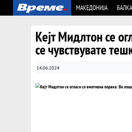
МАКЕДОНИЈА
БАЛК
Кејт Мидлтон се ог
се чувствувате теш
14.06.2024