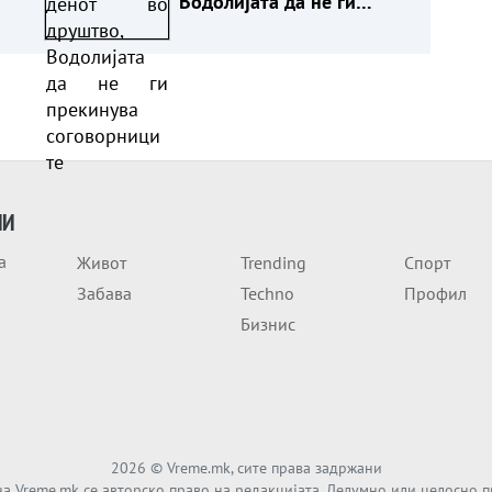
Водолијата да не ги
прекинува соговорниците
ИИ
а
Живот
Trending
Спорт
Забава
Techno
Профил
Бизнис
2026
© Vreme.mk, сите права задржани
а Vreme.mk се авторско право на редакцијата. Делумно или целосно 