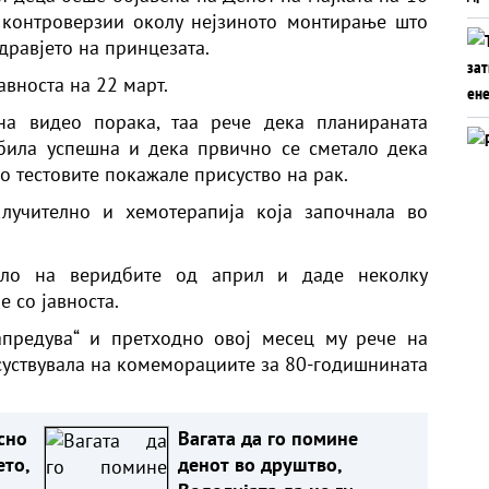
 контроверзии околу нејзиното монтирање што
дравјето на принцезата.
јавноста на 22 март.
на видео порака, таа рече дека планираната
била успешна и дека првично се сметало дека
но тестовите покажале присуство на рак.
клучително и хемотерапија која започнала во
оло на веридбите од април и даде неколку
 со јавноста.
апредува“ и претходно овој месец му рече на
исуствувала на комеморациите за 80-годишнината
сно
Вагата да го помине
ето,
денот во друштво,