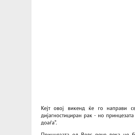
Кејт овој викенд ќе го направи с
дијагностициран рак - но принцезата
доаѓа“.
Принцезата од Велс рече дека не б