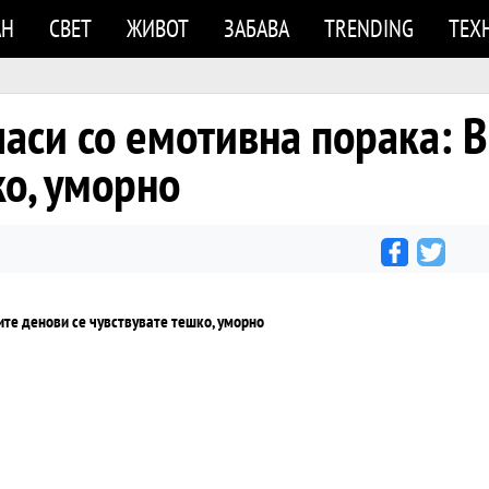
АН
СВЕТ
ЖИВОТ
ЗАБАВА
TRENDING
ТЕХ
ласи со емотивна порака: 
ко, уморно