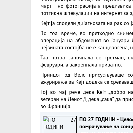
март - но фотографијата предизвика
поттикна шпекулации на интернет за з
Кејт ја сподели дијагнозата на рак со 
Во тоа време, во претходно сниме
операција на абдоменот во јануари 
нејзината состојба не е канцерогена, 
Таа потоа започнала со третман, в
февруари, а закрепнала приватно.
Принцот од Велс присуствуваше с
ажурирања за Кејт додека се среќаваше
Тој во мај рече дека Кејт „добро н
ветеран на Денот Д дека „сака“ да пр
во Франција.
ПО 27 ГОДИНИ - Цело
помрачување на сонц