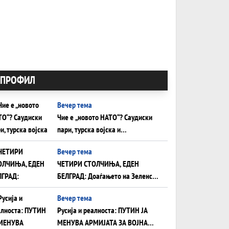
ПРОФИЛ
Вечер тема
Чие е „новото НАТО“? Саудиски
пари, турска војска и
пакистанска бомба во служба на
Вечер тема
Америка - или ќе стане сувишна?
ЧЕТИРИ СТОЛЧИЊА, ЕДЕН
БЕЛГРАД: Доаѓањето на Зеленски
ги открива тајните на политиката
Вечер тема
на балансирање на Вучиќ
Русија и реалноста: ПУТИН ЈА
МЕНУВА АРМИЈАТА ЗА ВОЈНА