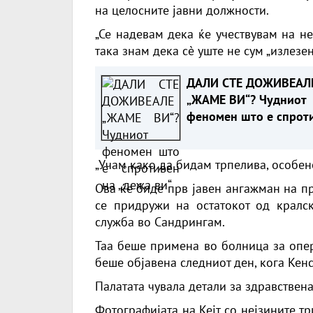
на целосните јавни должности.
„Се надевам дека ќе учествувам на не
така знам дека сè уште не сум „излезен
ДАЛИ СТЕ ДОЖИВЕАЛ
„ЖАМЕ ВИ“? Чудниот
феномен што е спрот
на „дежа ви“
„Учам како да бидам трпелива, особено
Ова ќе биде прв јавен ангажман на п
се придружи на остатокот од кралс
служба во Сандрингам.
Таа беше примена во болница за опер
беше објавена следниот ден, кога Кен
Палатата чувала детали за здравствена
Фотографијата на Кејт со нејзините т