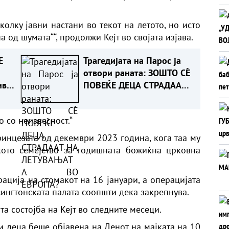
колку јавни настани во текот на летото, но исто
а од шумата““, продолжи Кејт во својата изјава.
Е
Трагедијата на Парос ја
отвори раната: ЗОШТО СÈ
ивен
ПОВЕЌЕ ДЕЦА СТРАДААТ
НА ЛЕТУВАЊАТА ВО
ЕВРОПА?
 со неизвесност.“
ринцезата од декември 2023 година, кога таа му
кото семејство за годишната божиќна црковна
ација на стомакот на 16 јануари, а операцијата
сингтонската палата соопшти дека закрепнува.
та состојба на Кејт во следните месеци.
ри деца беше објавена на Денот на мајката на 10