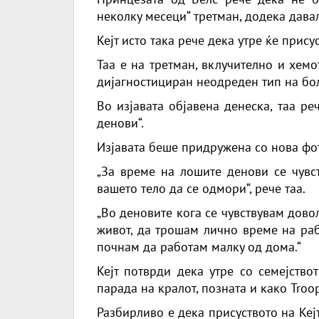
неколку месеци“ третман, додека дава
Кејт исто така рече дека утре ќе прису
Таа е на третман, вклучително и хем
дијагностициран неодреден тип на бол
Во изјавата објавена денеска, таа р
денови“.
Изјавата беше придружена со нова фот
„За време на лошите денови се чувст
вашето тело да се одмори“, рече таа.
„Во деновите кога се чувствувам дов
живот, да трошам лично време на раб
почнам да работам малку од дома.“
Кејт потврди дека утре со семејство
парада на кралот, позната и како Troop
Разбирливо е дека присуството на Кеј