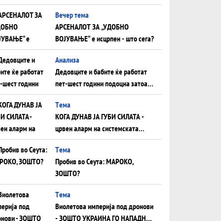
ШТО ОСТАНУВА БЕЗ ФРОНТ
Вечер тема
АРСЕНАЛОТ ЗА „УДОБНО
ВОЈУВАЊЕ“ е исцрпен - што сега?
Анализа
Дедовците и бабите ќе работат
пет-шест години подоцна затоа
што НЕМААТ ВНУЦИ ДА ГИ
Tема
ЗАМЕНАТ
КОГА ДУНАВ ЈА ГУБИ СИЛАТА -
црвен аларм на системската
плоча од јужна Германија до
Tема
Црното Море...
Пробив во Сеута: МАРОКО,
ЗОШТО?
Tема
Виолетова империја под дронови
- ЗОШТО УКРАИНА ГО НАПАДНА