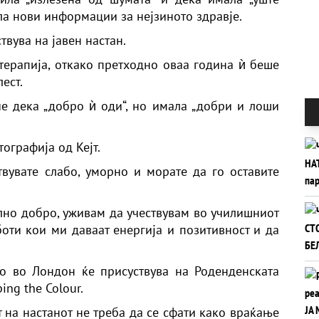
ла нови информации за нејзиното здравје.
ствува на јавен настан.
отерапија, откако претходно оваа година ѝ беше
ест.
ече дека „добро ѝ оди“, но имала „добри и лоши
ографија од Кејт.
вувате слабо, уморно и морате да го оставите
олно добро, уживам да учествувам во училишниот
оти кои ми даваат енергија и позитивност и да
то во Лондон ќе присуствува на Роденденската
ing the Colour.
т на настанот не треба да се сфати како враќање