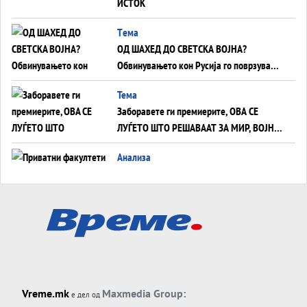
ИСТОК
Tема
ОД ШАХЕД ДО СВЕТСКА ВОЈНА?
Обвинувањето кон Русија го поврзува
Блискиот Исток со украинското бојно
Тема
поле?
Заборавете ги премиерите, ОВА СЕ
ЛУЃЕТО ШТО РЕШАВААТ ЗА МИР, ВОЈНА,
СОЖИВОТ ИЛИ ПРОПАСТ
Анализа
Приватни факултети - ОД ПРЕСТИЖ
НЕКОГАШ ДЕНЕС ДО ФАБРИКИ ЗА
ДИПЛОМИ
Tема
БАЛКАНОТ КАКО ДОКУМЕНТ НА ТУЃА
МАСА: Берлинскиот договор од 1878 и
европската уметност за уредување на
Tема
туѓи судбини
Vreme.mk
Maxmedia Group:
е дел од
ГЕРМАНИЈА Е ПРЕД ЕКСПЛОЗИЈА? АfD го