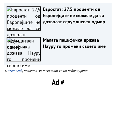
Евростат: 27,5 проценти од
Европејците не можeле да си
дозволат седумдневен одмор
Малата пацифичка држава
Науру го промени своето име
©
vreme.mk
, правата за текстот се на редакцијата
Ad #