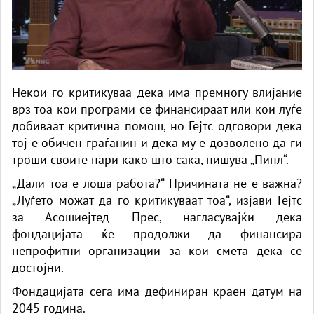
Некои го критикуваа дека има премногу влијание
врз тоа кои програми се финансираат или кои луѓе
добиваат критична помош, но Гејтс одговори дека
тој е обичен граѓанин и дека му е дозволено да ги
троши своите пари како што сака, пишува „Пипл“.
„Дали тоа е лоша работа?“ Причината не е важна?
„Луѓето можат да го критикуваат тоа“, изјави Гејтс
за Асошиејтед Прес, нагласувајќи дека
фондацијата ќе продолжи да финансира
непрофитни организации за кои смета дека се
достојни.
Фондацијата сега има дефиниран краен датум на
2045 година.