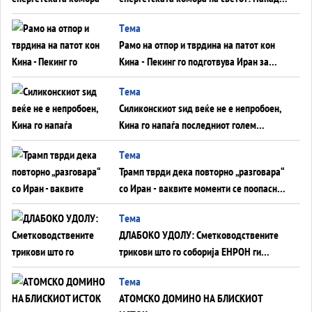
во Суец најавува глобален енергетски
Tема
инфаркт?
Рамо на отпор и тврдина на патот кон
Кина - Пекинг го подготвува Иран за
американска копнена инвазија
Tема
Силиконскиот ѕид веќе не е непробоен,
Кина го напаѓа последниот голем
монопол на Западот?
Tема
Трамп тврди дека повторно „разговара“
со Иран - ваквите моменти се поопасни
од отворените закани
Tема
ДЛАБОКО УДОЛУ: Сметководствените
трикови што го соборија ЕНРОН ги
применуваат гигантите за ВИ
Tема
АТОМСКО ДОМИНО НА БЛИСКИОТ