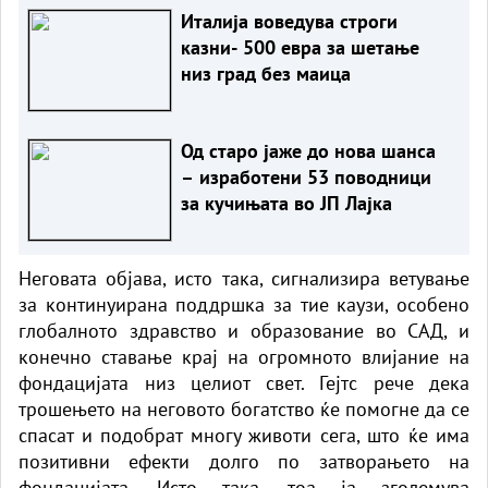
Италија воведува строги
казни- 500 евра за шетање
низ град без маица
Од старо јаже до нова шанса
– изработени 53 поводници
за кучињата во ЈП Лајка
Неговата објава, исто така, сигнализира ветување
за континуирана поддршка за тие каузи, особено
глобалното здравство и образование во САД, и
конечно ставање крај на огромното влијание на
фондацијата низ целиот свет. Гејтс рече дека
трошењето на неговото богатство ќе помогне да се
спасат и подобрат многу животи сега, што ќе има
позитивни ефекти долго по затворањето на
фондацијата. Исто така, тоа ја зголемува