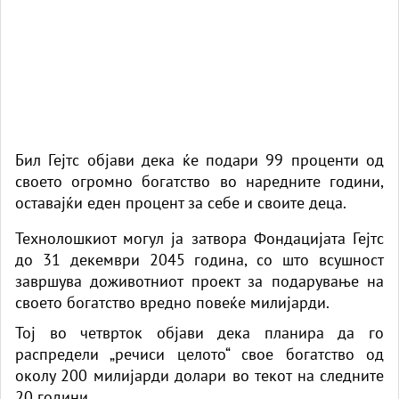
Бил Гејтс објави дека ќе подари 99 проценти од
своето огромно богатство во наредните години,
оставајќи еден процент за себе и своите деца.
Технолошкиот могул ја затвора Фондацијата Гејтс
до 31 декември 2045 година, со што всушност
завршува доживотниот проект за подарување на
своето богатство вредно повеќе милијарди.
Тој во четврток објави дека планира да го
распредели „речиси целото“ свое богатство од
околу 200 милијарди долари во текот на следните
20 години.