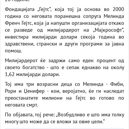
Фондацијата „Гејтс“, која тој ја основа во 2000
година со неговата поранешна сопруга Мелинда
Френч Гејтс, која ја напушти организацијата откако
се разведе од милијардерот на „Мајкрософт“,
инвестира милијарди долари секоја година во
здравствени, странски и други програми за јавна
помош.
Милијардерот ќе задржи само еден процент од
своето богатство - што е сепак еднакво на околу
1,62 милијарди долари.
Тој има три возрасни деца со Мелинда - Фиби,
Рори и Џенифер - кои, веројатно, ќе ги наследат
преостанатите милиони на Гејтс во готово по
неговата смрт.
По објавата, тој рече: „Возбудливо е што има толку
многу што може да се вложи за овие цели.“