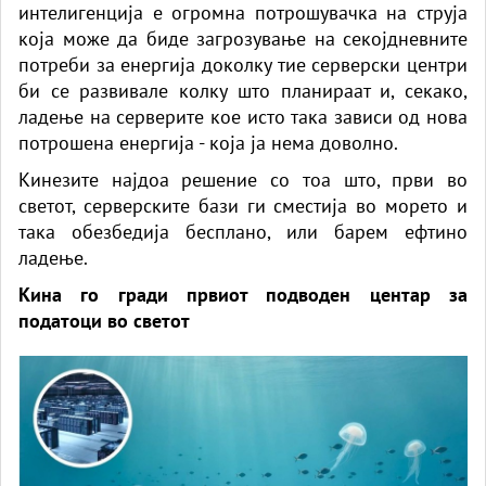
интелигенција е огромна потрошувачка на струја
која може да биде загрозување на секојдневните
потреби за енергија доколку тие серверски центри
би се развивале колку што планираат и, секако,
ладење на серверите кое исто така зависи од нова
потрошена енергија - која ја нема доволно.
Кинезите најдоа решение со тоа што, први во
светот, серверските бази ги сместија во морето и
така обезбедија бесплано, или барем ефтино
ладење.
Кина го гради првиот подводен центар за
податоци во светот