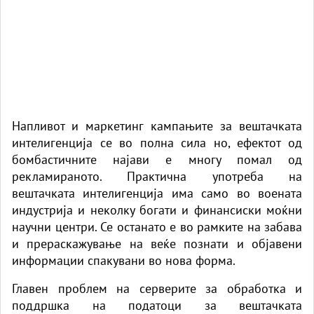
Напливот и маркетинг кампањите за вештачката
интелигенција се во полна сила но, ефектот од
бомбастичните најави е многу помал од
рекламираното. Практична употреба на
вештачката интелигенција има само во воената
индустрија и неколку богати и финансиски моќни
научни центри. Се останато е во рамките на забава
и прераскажување на веќе познати и објавени
информации спакувани во нова форма.
Главен проблем на серверите за обработка и
поддршка на податоци за вештачката