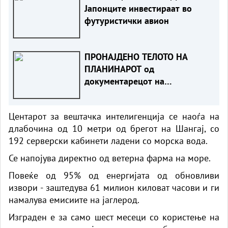
Јапонците инвестираат во
футуристички авион
ПРОНАЈДЕНО ТЕЛОТО НА
ПЛАНИНАРОТ од
документарецот на
„Нетфликс“
Центарот за вештачка интелигенција се наоѓа на
длабочина од 10 метри од брегот на Шангај, со
192 серверски кабинети ладени со морска вода.
Се напојува директно од ветерна фарма на море.
Повеќе од 95% од енергијата од обновливи
извори - заштедува 61 милион киловат часови и ги
намалува емисиите на јаглерод.
Изграден е за само шест месеци со користење на