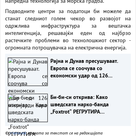
напредна технологија за морска градба.
Подводните центри за податоци би можеле да
станат следниот голем чекор во развојот на
одржлива инфраструктура за вештачка
интелигенција, решавајќи еден од најбрзо
растечките проблеми во технолошкиот сектор -
огромната потрошувачка на електрична енергија.
Рајна и Дунав пресушуваат.
Европа се соочува со
економски удар од 126
милијарди евра
Би-би-си открива: Како
шведската нарко-банда
„Foxtrot“ РЕГРУТИРА
ТИНЕЈЏЕРИ ЗА ИЗВРШУВАЊЕ
УБИСТВА
©
vreme.mk
, правата за текстот се на редакцијата