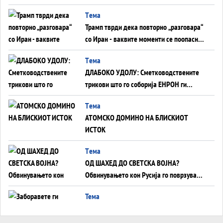
монопол на Западот?
Tема
Трамп тврди дека повторно „разговара“
со Иран - ваквите моменти се поопасни
од отворените закани
Tема
ДЛАБОКО УДОЛУ: Сметководствените
трикови што го соборија ЕНРОН ги
применуваат гигантите за ВИ
Tема
АТОМСКО ДОМИНО НА БЛИСКИОТ
ИСТОК
Tема
ОД ШАХЕД ДО СВЕТСКА ВОЈНА?
Обвинувањето кон Русија го поврзува
Блискиот Исток со украинското бојно
Тема
поле?
Заборавете ги премиерите, ОВА СЕ
ЛУЃЕТО ШТО РЕШАВААТ ЗА МИР, ВОЈНА,