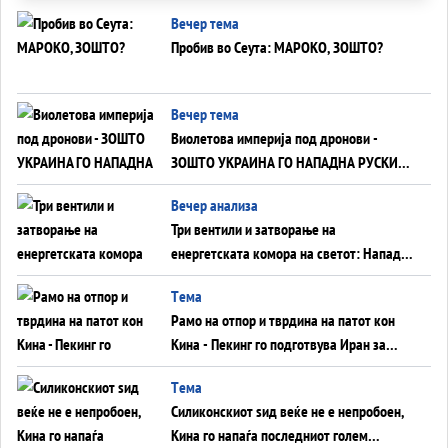
Вечер тема
Пробив во Сеута: МАРОКО, ЗОШТО?
Вечер тема
Виолетова империја под дронови -
ЗОШТО УКРАИНА ГО НАПАДНА РУСКИОТ
WILDBERRIES
Вечер анализа
Три вентили и затворање на
енергетската комора на светот: Нападот
во Суец најавува глобален енергетски
Tема
инфаркт?
Рамо на отпор и тврдина на патот кон
Кина - Пекинг го подготвува Иран за
американска копнена инвазија
Tема
Силиконскиот ѕид веќе не е непробоен,
Кина го напаѓа последниот голем