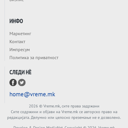
проширување: НОВИ ЗАШТИТНИ
МЕХАНИЗМИ ЗА ИДНИТЕ ЧЛЕНКИ НА ЕУ
Вечер Анализа
БЕШЕ ЕДНАШ ЕДЕН СДСМ... А што остана
ИНФО
од него, најмногу знае Обвинителството
Маркетинг
Тема
Контакт
РЕСТАВРАЦИЈА на НАТО во Анкара
Импресум
Политика за приватност
Тема
СЛЕДИ НÈ
СУРОВА РЕАЛНОСТ ВО ШТО БИ БИЛО
КОГА БИ БИЛО: Ако треба да ги
отпишеме САД, Украина ќе ја брани
Анализа
Европа од Русија?!
home@vreme.mk
Кој се плаши од гласачите? СДСМ И
ЛЕВИЦА БЛОКИРААТ ПРАВО НА
2026
© Vreme.mk, сите права задржани
ГЛАСАЊЕ ЗА НАД 200.000 ЛУЃЕ!
Сите содржини и објави на Vreme.mk се авторско право на
Тема
редакцијата. Делумно или целосно преземање не е дозволено.
ПУТИН „ПРЕПОЗНА ПРОБЛЕМ“, следува
Develop & Design MediaNet. Copyright ©
2026
. Vreme.mk