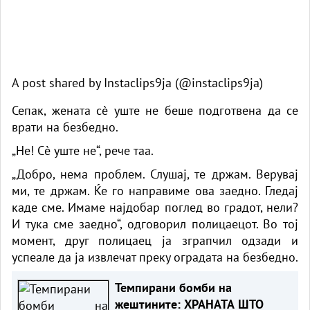
A post shared by Instaclips9ja (@instaclips9ja)
Сепак, жената сè уште не беше подготвена да се
врати на безбедно.
„Не! Сè уште не“, рече таа.
„Добро, нема проблем. Слушај, те држам. Верувај
ми, те држам. Ќе го направиме ова заедно. Гледај
каде сме. Имаме најдобар поглед во градот, нели?
И тука сме заедно“, одговорил полицаецот. Во тој
момент, друг полицаец ја зграпчил одзади и
успеале да ја извлечат преку оградата на безбедно.
Темпирани бомби на
жештините: ХРАНАТА ШТО