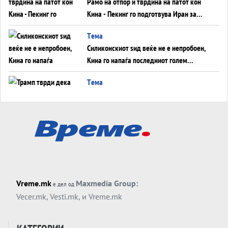
Рамо на отпор и тврдина на патот кон
Кина - Пекинг го подготвува Иран за
американска копнена инвазија
Tема
Силиконскиот ѕид веќе не е непробоен,
Кина го напаѓа последниот голем
монопол на Западот?
Tема
Трамп тврди дека повторно „разговара“
со Иран - ваквите моменти се поопасни
од отворените закани
Tема
ДЛАБОКО УДОЛУ: Сметководствените
трикови што го соборија ЕНРОН ги
применуваат гигантите за ВИ
Tема
Vreme.mk
Maxmedia Group:
е дел од
АТОМСКО ДОМИНО НА БЛИСКИОТ
Vecer.mk
,
Vesti.mk
, и
Vreme.mk
ИСТОК
Tема