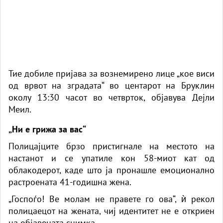
Тие добиле пријава за вознемирено лице „кое виси
од врвот на зградата“ во центарот на Бруклин
околу 13:30 часот во четврток,
објавува Дејли
Меил.
„Ни е грижа за вас“
Полицајците брзо пристигнале на местото на
настанот и се упатиле кон 58-миот кат од
облакодер
от, каде што ја пронашле емоционално
растроената 41-годишна жена.
„Госпоѓо! Ве молам не правете го ова“, ѝ рекол
полицаецот на
жената
, чиј идентитет не е откриен
на објавената снимка.