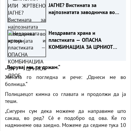
ЈАГНЕ? Вистината за
најпознатата заводничка во
историјата
Нездравата храна и
пластиката — ОПАСНА
КОМБИНАЦИЈА ЗА ЦРНИОТ
ДРОБ
„Верувај ми, те држам.“
Жената го погледна и рече: „Однеси ме во
болница.“
Полицаецот кимна со главата и продолжи да ја
теши.
„Сигурен сум дека можеме да направиме што
сакаш, во ред? Сè е подобро од ова. Ќе го
надминеме ова заедно. Можеме да седиме тука 10