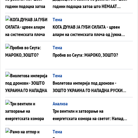
години подоцна затоа што НЕМААТ
ВНУЦИ ДА ГИ ЗАМЕНАТ
Tема
КОГА ДУНАВ ЈА ГУБИ СИЛАТА - црвен
аларм на системската плоча од јужна
Германија до Црното Море...
Tема
Пробив во Сеута: МАРОКО, ЗОШТО?
Tема
Виолетова империја под дронови -
ЗОШТО УКРАИНА ГО НАПАДНА РУСКИОТ
WILDBERRIES
Aнализа
Три вентили и затворање на
енергетската комора на светот: Нападот
во Суец најавува глобален енергетски
Tема
инфаркт?