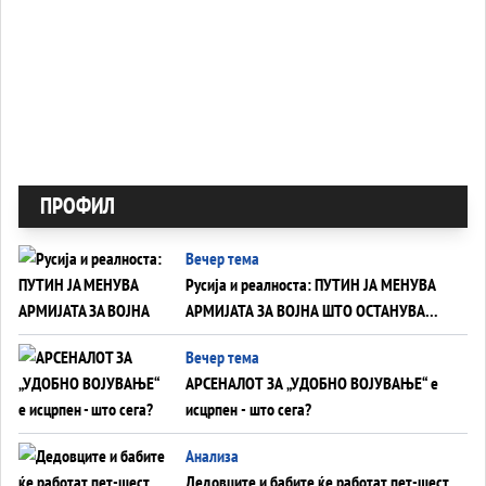
ПРОФИЛ
Вечер тема
Русија и реалноста: ПУТИН ЈА МЕНУВА
АРМИЈАТА ЗА ВОЈНА ШТО ОСТАНУВА
БЕЗ ФРОНТ
Вечер тема
АРСЕНАЛОТ ЗА „УДОБНО ВОЈУВАЊЕ“ е
исцрпен - што сега?
Анализа
Дедовците и бабите ќе работат пет-шест