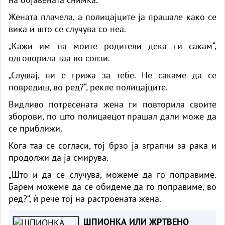
Жената плачела, а полицајците ја прашале како се
вика и што се случува со неа.
„Кажи им на моите родители дека ги сакам“,
одговорила таа во солзи.
„Слушај, ни е грижа за тебе. Не сакаме да се
повредиш, во ред?“, рекле полицајците.
Видливо потресената жена ги повторила своите
зборови, по што полицаецот прашал дали може да
се приближи.
Кога таа се согласи, тој брзо ја зграпчи за рака и
продолжи да ја смирува.
„Што и да се случува, можеме да го поправиме.
Барем можеме да се обидеме да го поправиме, во
ред?“, ѝ рече тој на растроената жена.
ШПИОНКА ИЛИ ЖРТВЕНО