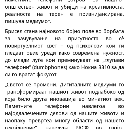
општествен живот и убијци на креативноста,
реалноста на терен е поизнијансирана,
пишува медиумот.
Брисел стана најновото бојно поле во борбата
за зачувување на присутноста во сè
повиртуелниот свет – од психолози кои ги
гледаат овие уреди како современа нужност,
до млади луѓе кои преминуваат на „глупави
телефони“ (dumbphones) како Нокиа 3310 за да
си го вратат фокусот.
„Светот се промени. Дигиталните медиуми го
трансформираат нашиот живот подлабоко од
која било друга иновација во минатиот век.
Паметните телефони навлегоа во
најоддалечените делови од нашите животи и
наопаку превртеа многу области од нашето
секојдневие“, наведува РАСФ во својот