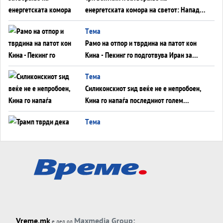
енергетската комора на светот: Нападот
во Суец најавува глобален енергетски
Tема
инфаркт?
Рамо на отпор и тврдина на патот кон
Кина - Пекинг го подготвува Иран за
американска копнена инвазија
Tема
Силиконскиот ѕид веќе не е непробоен,
Кина го напаѓа последниот голем
монопол на Западот?
Tема
Трамп тврди дека повторно „разговара“
со Иран - ваквите моменти се поопасни
од отворените закани
Tема
ДЛАБОКО УДОЛУ: Сметководствените
трикови што го соборија ЕНРОН ги
применуваат гигантите за ВИ
Tема
Vreme.mk
Maxmedia Group:
е дел од