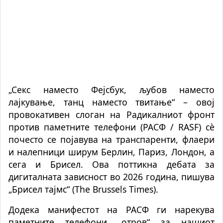
„Секс наместо Фејсбук, љубов наместо
лајкување, танц наместо твитање“ – овој
провокативен слоган на Радикалниот фронт
против паметните телефони (РАСФ / RASF) сè
почесто се појавува на транспаренти, флаери
и налепници ширум Берлин, Париз, Лондон, а
сега и Брисел. Ова поттикна дебата за
дигиталната зависност во 2026 година, пишува
„Брисел тајмс“ (The Brussels Times).
Додека манифестот на РАСФ ги нарекува
паметните телефони „отров“ за нашиот