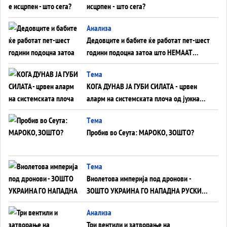
исцрпен - што сега?
Анализа
Дедовците и бабите ќе работат пет-шест
години подоцна затоа што НЕМААТ
ВНУЦИ ДА ГИ ЗАМЕНАТ
Tема
КОГА ДУНАВ ЈА ГУБИ СИЛАТА - црвен
аларм на системската плоча од јужна
Германија до Црното Море...
Tема
Пробив во Сеута: МАРОКО, ЗОШТО?
Tема
Виолетова империја под дронови -
ЗОШТО УКРАИНА ГО НАПАДНА РУСКИОТ
WILDBERRIES
Aнализа
Три вентили и затворање на