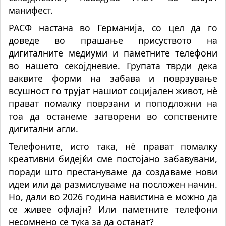
манифест.
РАСФ настана во Германија, со цел да го
доведе во прашање присуството на
дигиталните медиуми и паметните телефони
во нашето секојдневие. Групата тврди дека
ваквите форми на забава и поврзување
всушност го трујат нашиот социјален живот, нè
прават помалку поврзани и поподложни на
тоа да останеме затворени во сопствените
дигитални агли.
Телефоните, исто така, нè прават помалку
креативни бидејќи сме постојано забавувани,
поради што престануваме да создаваме нови
идеи или да размислуваме на посложен начин.
Но, дали во 2026 година навистина е можно да
се живее офлајн? Или паметните телефони
несомнено се тука за да останат?