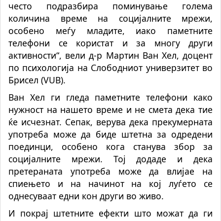
често подразбира поминување голема
количина време на социјалните мрежи,
особено меѓу младите, иако паметните
телефони се користат и за многу други
активности“, вели д-р Мартин Ван Хел, доцент
по психологија на Слободниот универзитет во
Брисел (VUB).
Ван Хел ги гледа паметните телефони како
нужност на нашето време и не смета дека тие
ќе исчезнат. Сепак, верува дека прекумерната
употреба може да биде штетна за одредени
поединци, особено кога станува збор за
социјалните мрежи. Тој додаде и дека
претераната употреба може да влијае на
спиењето и на начинот на кој луѓето се
однесуваат едни кон други во живо.
И покрај штетните ефекти што можат да ги