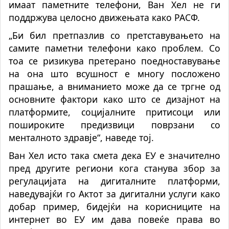
имаат паметните телефони, Ван Хел не ги
поддржува целосно движењата како РАСФ.
„Би бил претпазлив со претставувањето на
самите паметни телефони како проблем. Со
тоа се ризикува претерано поедноставување
на она што всушност е многу посложено
прашање, а вниманието може да се тргне од
основните фактори како што се дизајнот на
платформите, социјалните притисоци или
пошироките предизвици поврзани со
менталното здравје“, наведе тој.
Ван Хел исто така смета дека ЕУ е значително
пред другите региони кога станува збор за
регулацијата на дигиталните платформи,
наведувајќи го Актот за дигитални услуги како
добар пример, бидејќи на корисниците на
интернет во ЕУ им дава повеќе права во