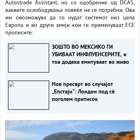
Autostrade Assistant, но со одобрение од DCAS,
ваквите ослободувања повеќе не се потребни. Ова
им овозможува да го нудат системот низ цела
Европа и во други земји кои ги применуваат ECE
прописите.
ЗОШТО ВО МЕКСИКО ГИ
УБИВААТ ИНФЛУЕНСЕРИТЕ, и
тоа додека емитуваат во живо
Нов пресврт во случајот
„Епстајн“: Лондон под сè
поголем притисок