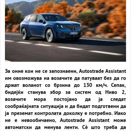
За оние кои не се запознаени, Autostrade Assistant
им овозможува на возачите да патуваат без да го
држат воланот со брзина до 130 км/ч. Сепак,
бидејќи станува збор за систем од Ниво 2,
возачите мора постојано да ја следат
сообраќајната ситуација и да бидат подготвени да
ја преземат контролата доколку е потребно. Иако
не е невообичаено, Autostrade Assistant може
автоматски да менува ленти. Сè што треба да