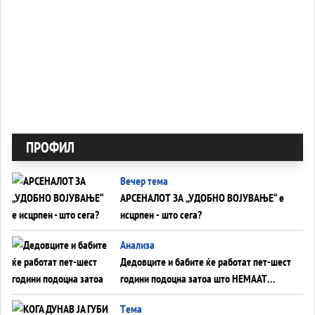
ПРОФИЛ
Вечер тема
АРСЕНАЛОТ ЗА „УДОБНО ВОЈУВАЊЕ“ е
исцрпен - што сега?
Анализа
Дедовците и бабите ќе работат пет-шест
години подоцна затоа што НЕМААТ
ВНУЦИ ДА ГИ ЗАМЕНАТ
Tема