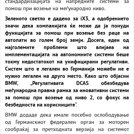
стандардизацијата на напредните системи за
помош при возење на меѓународно ниво.
Зеленото светло е дадено за iX3, а одобрението
значи дека компанијата ќе може да ја понуди
функцијата за помош при возење без раце на
автопати во голем број земји. Досега, еден од
најголемите проблеми што влијаеа на
имплементацијата на автономните системи беше
токму недостатокот на унифицирани регулативи.
Систем што е легален во Германија можеби не е
нужно легален на друго место. Како што објасни
BMW, „Регулативата DCAS обезбедува
меѓународна правна рамка за иновативни системи
за помош при возење од ниво 2, со фокус на
безбедноста на корисниците
“.
BMW додаде дека имале посебно ослободување
од Германскиот федерален орган за моторен
сообраќај за претходната верзија на системот