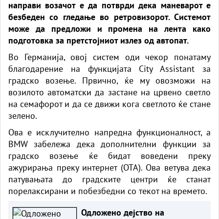
направи возачот е да потврди дека маневарот е
безбеден со гледање во ретровизорот. Системот
може да предложи и промена на лента како
подготовка за претстојниот излез од автопат.
Во Германија, овој систем оди чекор понатаму
благодарение на функцијата City Assistant за
градско возење. Првично, ќе му овозможи на
возилото автоматски да застане на црвено светло
на семафорот и да се движи кога светлото ќе стане
зелено.
Ова е исклучително напредна функционалност, а
BMW забележа дека дополнителни функции за
градско возење ќе бидат воведени преку
ажурирања преку интернет (OTA). Ова ветува дека
патувањата до градските центри ќе станат
порелаксирани и побезбедни со текот на времето.
Одложено дејство на