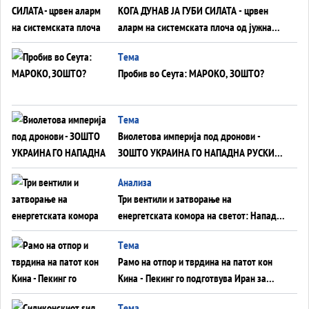
КОГА ДУНАВ ЈА ГУБИ СИЛАТА - црвен
аларм на системската плоча од јужна
Германија до Црното Море...
Tема
Пробив во Сеута: МАРОКО, ЗОШТО?
Tема
Виолетова империја под дронови -
ЗОШТО УКРАИНА ГО НАПАДНА РУСКИОТ
WILDBERRIES
Aнализа
Три вентили и затворање на
енергетската комора на светот: Нападот
во Суец најавува глобален енергетски
Tема
инфаркт?
Рамо на отпор и тврдина на патот кон
Кина - Пекинг го подготвува Иран за
американска копнена инвазија
Tема