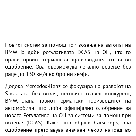
Новиот систем за помош при возење на автопат на
BMW ја доби регулативата DCAS на ОН, што го
прави првиот германски производител со такво
одобрение. Ова овозможува легално возење без
раце до 130 км/ч во бројни земји.
Додека Mercedes-Benz се фокусира на развојот на
S-класата без возач, неговиот главен конкурент,
BMW, стана првиот германски производител на
автомобили што доби официјално одобрение за
новата Регулатива на ОН за системи за помош при
возење (DCAS). Како што објави Carscoops, ова
одобрение претставува значаен чекор напред во