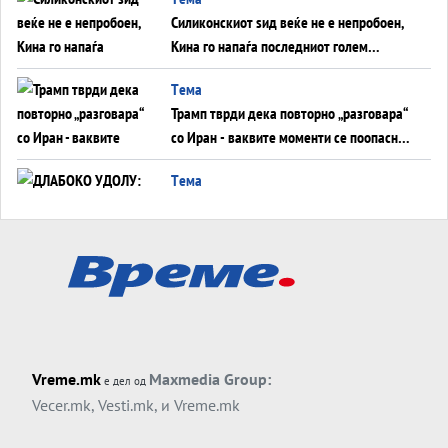
Силиконскиот ѕид веќе не е непробоен,
Кина го напаѓа последниот голем
монопол на Западот?
Tема
Трамп тврди дека повторно „разговара“
со Иран - ваквите моменти се поопасни
од отворените закани
Tема
ДЛАБОКО УДОЛУ: Сметководствените
трикови што го соборија ЕНРОН ги
применуваат гигантите за ВИ
Tема
АТОМСКО ДОМИНО НА БЛИСКИОТ
ИСТОК
Tема
Vreme.mk
Maxmedia Group:
е дел од
ОД ШАХЕД ДО СВЕТСКА ВОЈНА?
Vecer.mk
,
Vesti.mk
, и
Vreme.mk
Обвинувањето кон Русија го поврзува
Блискиот Исток со украинското бојно