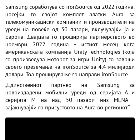
Samsung соработува со ironSource од 2022 година,
носејќи го својот комплет алатки Aura за
телекомуникациски компании и производители на
уреди на повеќе од 30 пазари, вклучувајќи ја и
Европа. Двајцата го проширија партнерството во
ноември 2022 година - истиот месец кога
американската компанија Unity Technologies (која
го произведува моторот за игри Unity) го заврши
своето преземање на ironSource за 4,4 милијарди
долари. Тоа проширување го направи ironSource
„Единствениот партнер на Samsung за
новоиздадени мобилни уреди од серијата А и
серијата М на над 50 пазари низ MENA -
зајакнувајќи го присуството на Aura во регионот.“