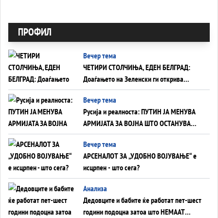
ПРОФИЛ
Вечер тема
ЧЕТИРИ СТОЛЧИЊА, ЕДЕН БЕЛГРАД:
Доаѓањето на Зеленски ги открива
тајните на политиката на балансирање
Вечер тема
на Вучиќ
Русија и реалноста: ПУТИН ЈА МЕНУВА
АРМИЈАТА ЗА ВОЈНА ШТО ОСТАНУВА
БЕЗ ФРОНТ
Вечер тема
АРСЕНАЛОТ ЗА „УДОБНО ВОЈУВАЊЕ“ е
исцрпен - што сега?
Анализа
Дедовците и бабите ќе работат пет-шест
години подоцна затоа што НЕМААТ