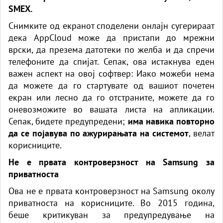
SMEX.
Снимките од екранот споделени онлајн сугерираат
дека AppCloud може да пристапи до мрежни
врски, да презема датотеки по желба и да спречи
телефоните да спијат. Сепак, ова истакнува еден
важен аспект на овој софтвер: Иако можеби нема
да можете да го стартувате од вашиот почетен
екран или лесно да го отстраните, можете да го
оневозможите во вашата листа на апликации.
Сепак, бидете предупредени;
има навика повторно
да се појавува по ажурирањата на системот
, велат
корисниците.
Не е првата контроверзност на Samsung за
приватноста
Ова не е првата контроверзност на Samsung околу
приватноста на корисниците. Во 2015 година,
беше критикуван за предупредување на