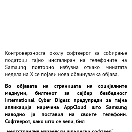
Контроверзноста околу софтверот за собирање
податоци тајно инсталиран на телефоните на
Samsung повторно избувна откако минатата
недела на X се појави нова обвинувачка
објава
.
Во објавата на страницата на социјалните
медиуми, билтенот за сајбер безбедност
International Cyber ​​​​Digest предупреди за тајна
апликација наречена AppCloud што Samsung
наводно ја поставил на своите телефони.
Софтверот, како што се вели, бил
„неотстранлив израелски шпионски софтвер“.