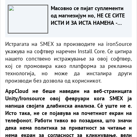
Масовно се пијат суплементи
од магнезијум но, НЕ СЕ СИТЕ
ИСТИ И ЗА ИСТА НАМЕНА -
КОЈ Е ЗА ВАС?!
Истрагата на SMEX за производите на ironSource
укажува на софтвер наречен Install Core. Се цитира
нашето сопствено истражување за овој софтвер,
кој се промовира како платформа за рекламна
технологија, но може да инсталира други
производи без дозвола од корисникот.
AppCloud не беше наведен на веб-страницата
Unity/Ironsource овој февруари кога SMEX ја
напиша својата длабинска анализа. Сè уште не е.
Исто така, не се појавува на почетниот екран на
телефонот. Работи тивко во позадина, што значи
дека нема политика за приватност за читање и
нема екран за согласност за кликнување, вели