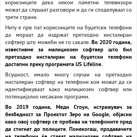
корисниците дека некои паметни телевизори
можат да слушаат разговори и да ги споделуваат со
трети страни.
Ниту е прв пат корисниците на буџетски телефони
да мораат да издржат претходно инсталиран
софтвер што можеби не го сакале.
Во 2020 година,
известивме за малициозен софтвер што бил
претходно инсталиран на буџетски телефони
достапни преку програмата US Lifeline.
Всушност, имало многу случаи на претходно
инсталиран софтвер на телефони кои можат да се
идентификуваат како малициозен софтвер или
потенцијално несакани програми.
Во 2019 година, Меди Стоун, истражувач за
безбедност за Проектот Зеро на Google, објасни
како овој софтвер се пробива на телефоните пред
да стигнат до полиците. Понекогаш, продавачите
на телефони ќе стават малициозен софтвер на