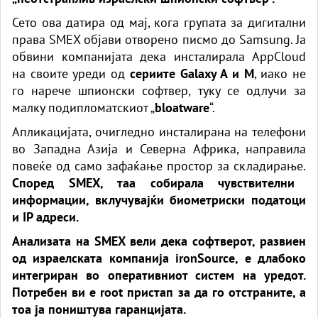
Сето ова датира од мај, кога групата за дигитални
права SMEX објави отворено писмо до Samsung. Ја
обвини компанијата дека инсталирала AppCloud
на своите уреди од
сериите Galaxy A и M
, иако не
го нарече шпионски софтвер, туку се одлучи за
малку подипломатскиот „
bloatware
“.
Апликацијата, очигледно инсталирана на телефони
во Западна Азија и Северна Африка, направила
повеќе од само зафаќање простор за складирање.
Според SMEX, таа собирала чувствителни
информации, вклучувајќи биометриски податоци
и IP адреси.
Анализата на SMEX вели дека софтверот, развиен
од израелската компанија ironSource, е длабоко
интегриран во оперативниот систем на уредот.
Потребен ви е root пристап за да го отстраните, а
тоа ја поништува гаранцијата.