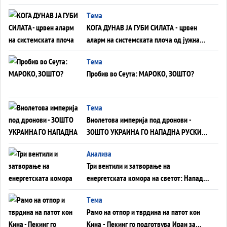
ВНУЦИ ДА ГИ ЗАМЕНАТ
Tема
КОГА ДУНАВ ЈА ГУБИ СИЛАТА - црвен
аларм на системската плоча од јужна
Германија до Црното Море...
Tема
Пробив во Сеута: МАРОКО, ЗОШТО?
Tема
Виолетова империја под дронови -
ЗОШТО УКРАИНА ГО НАПАДНА РУСКИОТ
WILDBERRIES
Aнализа
Три вентили и затворање на
енергетската комора на светот: Нападот
во Суец најавува глобален енергетски
Tема
инфаркт?
Рамо на отпор и тврдина на патот кон
Кина - Пекинг го подготвува Иран за