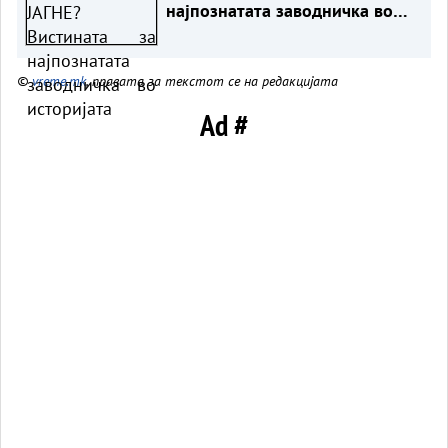
најпознатата заводничка во
историјата
©
vreme.mk
, правата за текстот се на редакцијата
Ad #