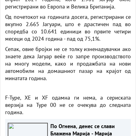
регистрирани во Европа и Велика Британија.
Од почетокот на годината досега, регистрирани се
вкупно 2.665 Јагуари, што е драстичен пад во
споредба со 10.641 единици во првите четири
месеци од 2024 година - пад од 75,1%.
Сепак, овие бројки не се толку изненадувачки ако
знаете дека Јагуар веќе го запре производството
на многу модели, како и продажбата на нови
автомобили на домашниот пазар на крајот од
минатата година.
F-Type, XE и XF одамна ги нема, а сериската
верзија на Type 00 не се очекува до следната
година.
По Огнена, денес се слави
Блажена Марија - Марија