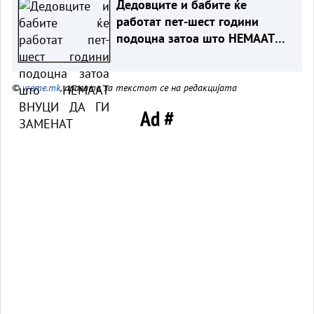
Дедовците и бабите ќе
работат пет-шест години
подоцна затоа што НЕМААТ
ВНУЦИ ДА ГИ ЗАМЕНАТ
©
vreme.mk
, правата за текстот се на редакцијата
Ad #