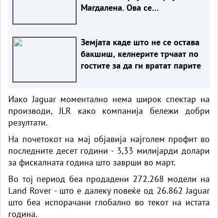
Магдалена. Ова се
православните обичаи
Земјата каде што не се остава
бакшиш, келнерите трчаат по
гостите за да ги вратат парите
Иако Jaguar моментално нема широк спектар на
производи, JLR како компанија бележи добри
резултати.
На почетокот на мај објавија најголем профит во
последните десет години - 3,33 милијарди долари
за фискалната година што заврши во март.
Во тој период беа продадени 272.268 модели на
Land Rover - што е далеку повеќе од 26.862 Jaguar
што беа испорачани глобално во текот на истата
година.