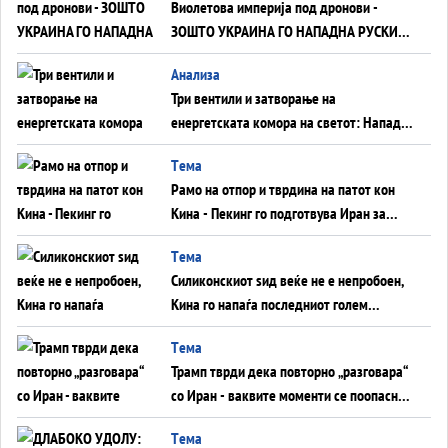
Виолетова империја под дронови -
ЗОШТО УКРАИНА ГО НАПАДНА РУСКИОТ
WILDBERRIES
Aнализа
Три вентили и затворање на
енергетската комора на светот: Нападот
во Суец најавува глобален енергетски
Tема
инфаркт?
Рамо на отпор и тврдина на патот кон
Кина - Пекинг го подготвува Иран за
американска копнена инвазија
Tема
Силиконскиот ѕид веќе не е непробоен,
Кина го напаѓа последниот голем
монопол на Западот?
Tема
Трамп тврди дека повторно „разговара“
со Иран - ваквите моменти се поопасни
од отворените закани
Tема