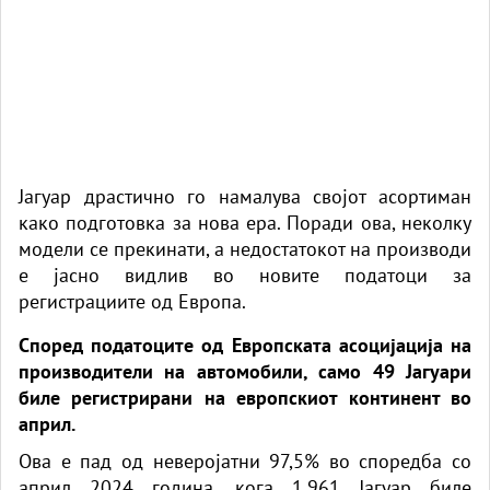
Јагуар драстично го намалува својот асортиман
како подготовка за нова ера. Поради ова, неколку
модели се прекинати, а недостатокот на производи
е јасно видлив во новите податоци за
регистрациите од Европа.
Според податоците од Европската асоцијација на
производители на автомобили, само 49 Јагуари
биле регистрирани на европскиот континент во
април.
Ова е пад од неверојатни 97,5% во споредба со
април 2024 година, кога 1.961 Јагуар биле