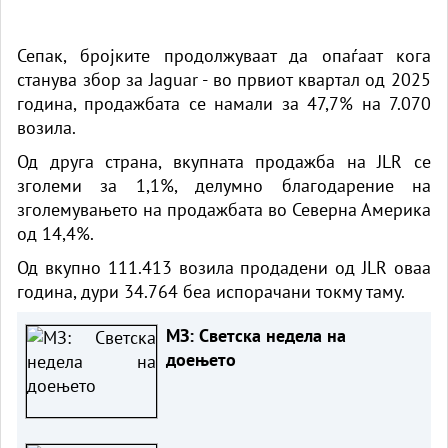
Сепак, бројките продолжуваат да опаѓаат кога
станува збор за Jaguar - во првиот квартал од 2025
година, продажбата се намали за 47,7% на 7.070
возила.
Од друга страна, вкупната продажба на JLR се
зголеми за 1,1%, делумно благодарение на
зголемувањето на продажбата во Северна Америка
од 14,4%.
Од вкупно 111.413 возила продадени од JLR оваа
година, дури 34.764 беа испорачани токму таму.
МЗ: Светска недела на
доењето