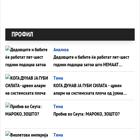
ПРОФИЛ
Анализа
Дедовците и бабите ќе работат пет-шест
години подоцна затоа што НЕМААТ
ВНУЦИ ДА ГИ ЗАМЕНАТ
Tема
КОГА ДУНАВ ЈА ГУБИ СИЛАТА - црвен
аларм на системската плоча од јужна
Германија до Црното Море...
Tема
Пробив во Сеута: МАРОКО, ЗОШТО?
Tема