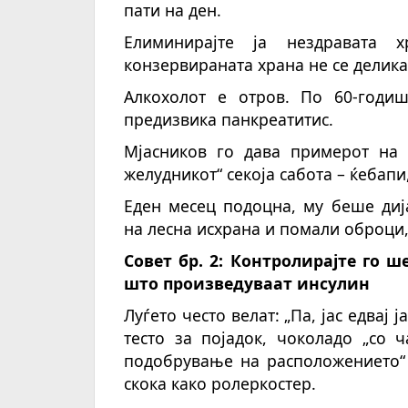
пати на ден.
Елиминирајте ја нездравата 
конзервираната храна не се делика
Алкохолот е отров. По 60-годи
предизвика панкреатитис.
Мјасников го дава примерот на 
желудникот“ секоја сабота – ќебапи
Еден месец подоцна, му беше диј
на лесна исхрана и помали оброци,
Совет бр. 2: Контролирајте го ш
што произведуваат инсулин
Луѓето често велат: „Па, јас едвај 
тесто за појадок, чоколадо „со ч
подобрување на расположението“ 
скока како ролеркостер.