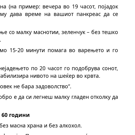
ана (на пример: вечера во 19 часот, појадок
 му дава време на вашиот панкреас да се
ње со малку маснотии, зеленчук – без тешко
.
мо 15-20 минути помага во варењето и го
нејадењето по 20 часот го подобрува сонот,
стабилизира нивото на шеќер во крвта.
овек не бара задоволство“.
обро е да си легнеш малку гладен отколку да
 60 години
без масна храна и без алкохол.