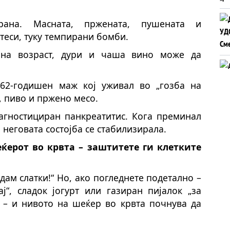
храна. Масната, пржената, пушената и
теси, туку темпирани бомби.
шна возраст, дури и чаша вино може да
62-годишен маж кој уживал во „гозба на
, пиво и пржено месо.
агностициран панкреатитис. Кога преминал
 неговата состојба се стабилизирала.
еќерот во крвта – заштитете ги клетките
јадам слатки!“ Но, ако погледнете подетално –
ај“, сладок јогурт или газиран пијалок „за
– и нивото на шеќер во крвта почнува да