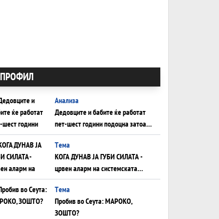
ПРОФИЛ
Анализа
Дедовците и бабите ќе работат
пет-шест години подоцна затоа
што НЕМААТ ВНУЦИ ДА ГИ
Tема
ЗАМЕНАТ
КОГА ДУНАВ ЈА ГУБИ СИЛАТА -
црвен аларм на системската
плоча од јужна Германија до
Tема
Црното Море...
Пробив во Сеута: МАРОКО,
ЗОШТО?