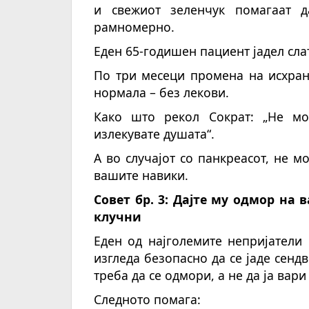
и свежиот зеленчук помагаат 
рамномерно.
Еден 65-годишен пациент јадел слат
По три месеци промена на исхран
нормала – без лекови.
Како што рекол Сократ: „Не мо
излекувате душата“.
А во случајот со панкреасот, не м
вашите навики.
Совет бр. 3: Дајте му одмор на 
клучни
Еден од најголемите непријатели
изгледа безопасно да се јаде сенд
треба да се одмори, а не да ја вари
Следното помага: