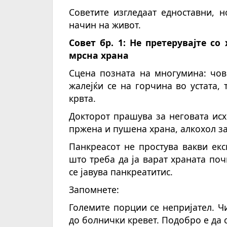
Советите изгледаат едноставни, 
начин на живот.
Совет бр. 1: Не пре
терувајте со
мрсна храна
Сцена позната на многумина: чове
жалејќи се на горчина во устата,
крвта.
Докторот прашува за неговата ис
пржена и пушена храна, алкохол з
Панкреасот не простува вакви ек
што треба да ја варат храната почн
се јавува панкреатитис.
Запомнете:
Големите порции се непријател. Чи
до болнички кревет. Подобро е да с