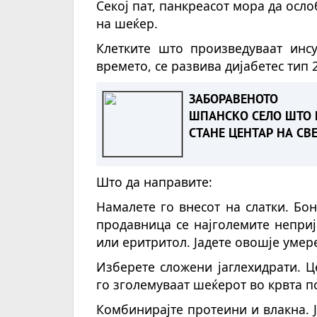
Секој пат, панкреасот мора да осло
на шеќер.
Клетките што произведуваат инсу
времето, се развива дијабетес тип 2
ЗАБОРАВЕНОТО
ШПАНСКО СЕЛО ШТО 
СТАНЕ ЦЕНТАР НА СВ
Што да направите:
Намалете го внесот на слатки. Бо
продавница се најголемите неприј
или еритритол. Јадете овошје умер
Изберете сложени јаглехидрати. Ц
го зголемуваат шеќерот во крвта п
Комбинирајте протеини и влакна. Ј