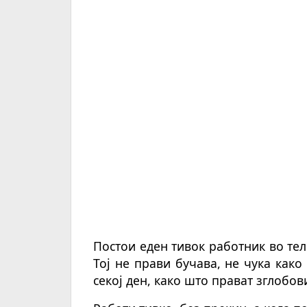
Постои еден тивок работник во тел
Тој не прави бучава, не чука како
секој ден, како што прават зглобов