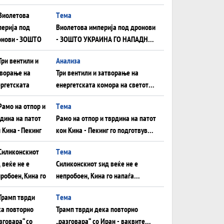
Tема
Виолетова империја под дронови
- ЗОШТО УКРАИНА ГО НАПАДНА
РУСКИОТ WILDBERRIES
Aнализа
Три вентили и затворање на
енергетската комора на светот:
Нападот во Суец најавува
Tема
глобален енергетски инфаркт?
Рамо на отпор и тврдина на патот
кон Кина - Пекинг го подготвува
Иран за американска копнена
Tема
инвазија
Силиконскиот ѕид веќе не е
непробоен, Кина го напаѓа
последниот голем монопол на
Tема
Западот?
Трамп тврди дека повторно
„разговара“ со Иран - ваквите