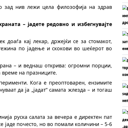
но зад нив лежи цела филозофија на здрав
храна
та
– јадете редовно и избегнувајте
к доаѓа кај лекар, држејќи се за стомакот,
 тежина по јадење и скокови во шеќерот во
храна – и веднаш открива: огромни порции,
а време на празниците.
сперименти. Кога е преоптоварен, ензимите
уваат да ја „јадат“ самата жлезда – и тогаш
нија руска салата за вечера е директен пат
е јаде почесто, но во помали количини – 5-6