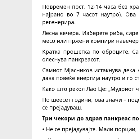
Повремен
пост. 12-14 часа без хр
најрано во 7 часот наутро). Ова
регенерира.
Лесна вечера. Изберете риба, сире
месо или пржени компири навечер
Кратка прошетка по оброците. Са
олеснува панкреасот.
Самиот Мјасников истакнува дека 
дава повеќе енергија наутро и го 
Како што рекол Лао Це: „Мудриот ч
По шеесет години, ова значи – под
се прејадуваш.
Три чекори до здрав панкреас по
•
Не
се
прејадувајте. Мали порции, 