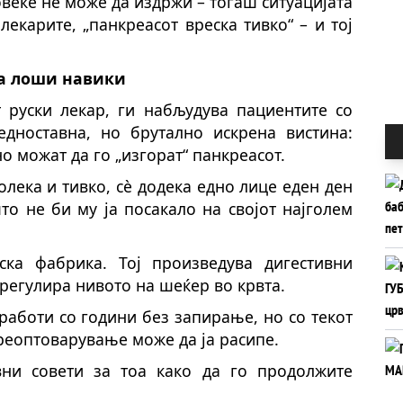
овеќе не може да издржи – тогаш ситуацијата
лекарите, „панкреасот вреска тивко“ – и тој
ва лоши навики
т руски лекар, ги набљудува пациентите со
дноставна, но брутално искрена вистина:
о можат да го „изгорат“ панкреасот.
олека и тивко, сè додека едно лице еден ден
о не би му ја посакало на својот најголем
ска фабрика. Тој произведува дигестивни
 регулира нивото на шеќер во крвта.
работи со години без запирање, но со текот
реоптоварување може да ја расипе.
вни совети за тоа како да го продолжите