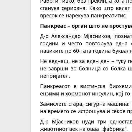
Работи тивко, без прекин, а кога п
станува сериозна. Како што велат 
вресок се нарекува панкреатитис.
Панкреас – орган што не просту
Д-р Александар Мјасников, позна
години и често повторува една е
навиките по 60-тата година буквалн
Не веднаш, не за еден ден – туку п
не заврши во болница со болка шт
непријател.
Панкреасот е вистинска биохеми
ензими и хормонот инсулин, кој го
Замислете стара, сигурна машина: 
на времето се истрошува и секое п
Д-р Мјасников нуди три едноста
животниот век на оваа „фабрика“.