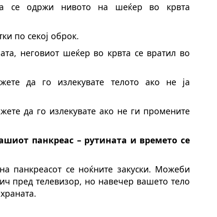
да се одржи нивото на шеќер во крвта
ки по секој оброк.
ата, неговиот шеќер во крвта се вратил во
жете да го излекувате телото ако не ја
ожете да го излекувате ако не ги промените
вашиот панкреас – рутината и времето се
 на панкреасот се ноќните закуски. Можеби
вич пред телевизор, но навечер вашето тело
 храната.