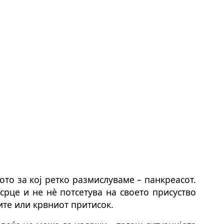
ото за кој ретко размислуваме – панкреасот.
 срце и не нè потсетува на своето присуство
ите или крвниот притисок.