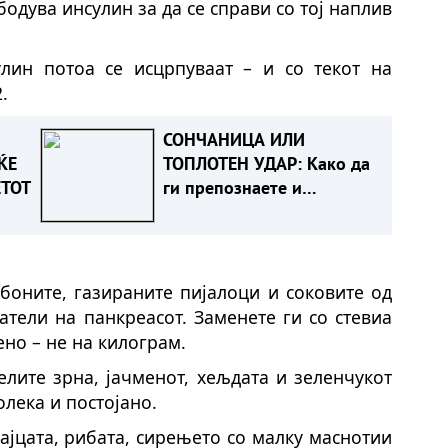
бодува инсулин за да се справи со тој наплив
лин потоа се исцрпуваат – и со текот на
.
СОНЧАНИЦА ИЛИ
ЌЕ
ТОПЛОТЕН УДАР: Како да
ЕТОТ
ги препознаете и
спречите опасните
последици
нбоните, газираните пијалоци и соковите од
атели на панкреасот. Заменете ги со стевиа
ено – не на килограм.
елите зрна, јачменот, хељдата и зеленчукот
олека и постојано.
ајцата, рибата, сирењето со малку маснотии