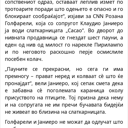
сопствениот одраз, оставаат леплив измет по
тротоарите поради што одењето е опасно и го
блокираат сообраќајот“, изјави за CNN Розана
Голфарели, која со сопругот Клаудио Јаниеро
ја води слаткарницата „Cacao“. Во дворот до
нивната продавница се гнездат шест пауни, а
еден од нив од милост го нарекле Пирилампо
и по неговото раскошно перје осмислиле
посебен колач.
„Пауните се прекрасни, но сега ги има
премногу – прават неред и колваат сè што ќе
пронајдат“, вели Јаниеро, кој сепак смета дека
е забавна сè поголемата караница околу
присуството на птиците. Тој призна дека нему
и на сопругата не им пречи бучавата бидејќи
не живеат во близина на слаткарницата.
Голфарели и Јаниеро не можат да одлучат што