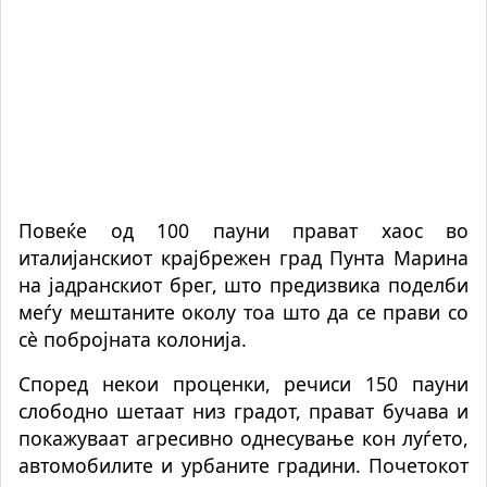
Повеќе од 100 пауни прават хаос во
италијанскиот крајбрежен град Пунта Марина
на јадранскиот брег, што предизвика поделби
меѓу мештаните околу тоа што да се прави со
сè побројната колонија.
Според некои проценки, речиси 150 пауни
слободно шетаат низ градот, прават бучава и
покажуваат агресивно однесување кон луѓето,
автомобилите и урбаните градини. Почетокот