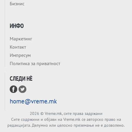
Бизнис
НЕКОГАШ ДЕНЕС ДО ФАБРИКИ ЗА
ДИПЛОМИ
Tема
БАЛКАНОТ КАКО ДОКУМЕНТ НА ТУЃА
ИНФО
МАСА: Берлинскиот договор од 1878 и
европската уметност за уредување на
Маркетинг
Tема
туѓи судбини
Контакт
ГЕРМАНИЈА Е ПРЕД ЕКСПЛОЗИЈА? АfD го
Импресум
урива заштитниот ѕид, улиците се полнат
Политика за приватност
со отпор, а Европа гледа почеток на
Tема
голем потрес?
СЛЕДИ НÈ
Кинеска ракета испукана во Пацификот.
Што значи тоа за СТРАТЕШКИОТ ЈАЗИК
ВО СВЕТОТ?
Tема
home@vreme.mk
Брисел ги менува правилата за
проширување: НОВИ ЗАШТИТНИ
2026
© Vreme.mk, сите права задржани
МЕХАНИЗМИ ЗА ИДНИТЕ ЧЛЕНКИ НА ЕУ
Сите содржини и објави на Vreme.mk се авторско право на
Вечер Анализа
редакцијата. Делумно или целосно преземање не е дозволено.
БЕШЕ ЕДНАШ ЕДЕН СДСМ... А што остана