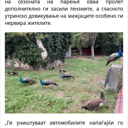
на сезоната на парење оваа пролет
дополнително ги засили тензиите, а гласното
утринско довикување на мажјаците особено ги
нервира жителите.
„Ги уништуваат автомобилите напаѓајќи го