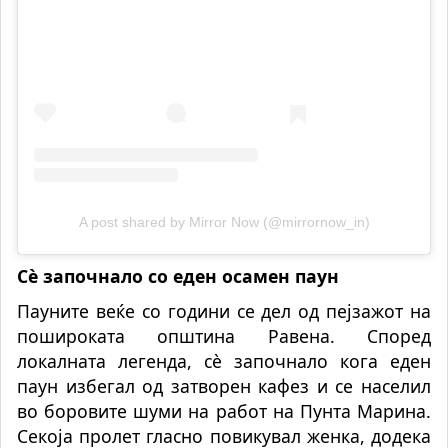
A post shared by Mirror Now (@mirrornow_in)
Сè започнало со еден осамен паун
Пауните веќе со години се дел од пејзажот на
пошироката општина Равена. Според
локалната легенда, сè започнало кога еден
паун избегал од затворен кафез и се населил
во боровите шуми на работ на Пунта Марина.
Секоја пролет гласно повикувал женка, додека