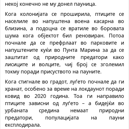
некој конечно не му донел пауница.
Кога колонијата се проширила, птиците се
населиле во напуштена воена касарна во
близина, а подоцна се вратиле во боровата
шума кога објектот бил реновиран. Потоа
почнале да се префрлаат во парковите и
напуштените куќи во Пунта Марина за да се
заштитат од природните предатори како
лисиците и волците, чиј број се зголемил
токму поради присуството на пауните.
Кога стигнале во градот, луѓето почнале да ги
хранат, особено за време на локдаунот поради
ковид во 2020 година. Тоа ги направило
птиците зависни од луѓето – а бидејќи во
урбаната средина немаат природни
предатори, популацијата на пауни
експлодирала.