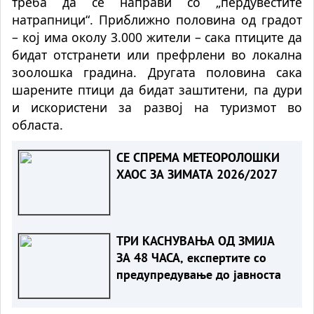
треба да се направи со „пер
дувестите
натрапници
“.
Приближно
половина од градот
– кој има околу 3.000 жители – сака птиците да
бидат отстранети или префрлени во локална
зоолошка градина. Другата половина сака
шарените птици да бидат заштитени, па дури
и искористени за развој на туризмот во
областа.
СЕ СПРЕМА МЕТЕОРОЛОШКИ
ХАОС ЗА ЗИМАТА 2026/2027
ТРИ КАСНУВАЊА ОД ЗМИЈА
ЗА 48 ЧАСА, експертите со
предупредување до јавноста