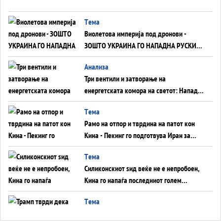
Tема
Виолетова империја под дронови -
ЗОШТО УКРАИНА ГО НАПАДНА РУСКИОТ
WILDBERRIES
Aнализа
Три вентили и затворање на
енергетската комора на светот: Нападот
во Суец најавува глобален енергетски
Tема
инфаркт?
Рамо на отпор и тврдина на патот кон
Кина - Пекинг го подготвува Иран за
американска копнена инвазија
Tема
Силиконскиот ѕид веќе не е непробоен,
Кина го напаѓа последниот голем
монопол на Западот?
Tема
Трамп тврди дека повторно „разговара“