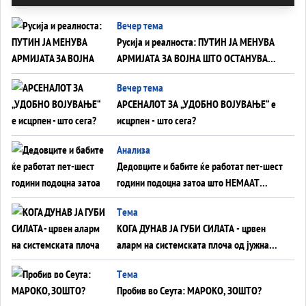
Вечер тема
Русија и реалноста: ПУТИН ЈА МЕНУВА
АРМИЈАТА ЗА ВОЈНА ШТО ОСТАНУВА
БЕЗ ФРОНТ
Вечер тема
АРСЕНАЛОТ ЗА „УДОБНО ВОЈУВАЊЕ“ е
исцрпен - што сега?
Анализа
Дедовците и бабите ќе работат пет-шест
години подоцна затоа што НЕМААТ
ВНУЦИ ДА ГИ ЗАМЕНАТ
Tема
КОГА ДУНАВ ЈА ГУБИ СИЛАТА - црвен
аларм на системската плоча од јужна
Германија до Црното Море...
Tема
Пробив во Сеута: МАРОКО, ЗОШТО?