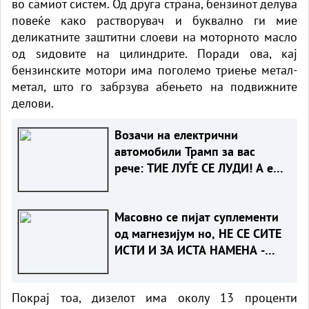
во самиот систем. Од друга страна, бензинот делува
повеќе како растворувач и буквално ги мие
деликатните заштитни слоеви на моторното масло
од ѕидовите на цилиндрите. Поради ова, кај
бензинските мотори има поголемо триење метал-
метал, што го забрзува абењето на подвижните
делови.
Возачи на електрични
автомобили Трамп за вас
рече: ТИЕ ЛУЃЕ СЕ ЛУДИ! А еве
зошто
Масовно се пијат суплементи
од магнезијум но, НЕ СЕ СИТЕ
ИСТИ И ЗА ИСТА НАМЕНА -
КОЈ Е ЗА ВАС?!
Покрај тоа, дизелот има околу 13 проценти