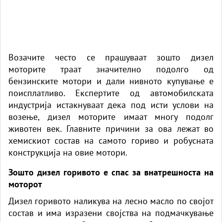
Возачите често се прашуваат зошто дизел
моторите траат значително подолго од
бензинските мотори и дали нивното купување е
поисплатливо. Експертите од автомобилската
индустрија истакнуваат дека под исти услови на
возење, дизел моторите имаат многу подолг
животен век. Главните причини за ова лежат во
хемискиот состав на самото гориво и робусната
конструкција на овие мотори.
Зошто дизел горивото е спас за внатрешноста на
моторот
Дизел горивото наликува на лесно масло по својот
состав и има изразени својства на подмачкување