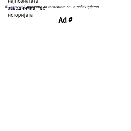
©
vreme.mk
, правата за текстот се на редакцијата
Ad #