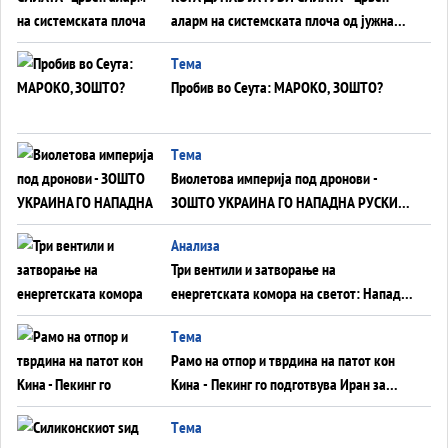
аларм на системската плоча од јужна
Германија до Црното Море...
Tема
Пробив во Сеута: МАРОКО, ЗОШТО?
Tема
Виолетова империја под дронови -
ЗОШТО УКРАИНА ГО НАПАДНА РУСКИОТ
WILDBERRIES
Aнализа
Три вентили и затворање на
енергетската комора на светот: Нападот
во Суец најавува глобален енергетски
Tема
инфаркт?
Рамо на отпор и тврдина на патот кон
Кина - Пекинг го подготвува Иран за
американска копнена инвазија
Tема