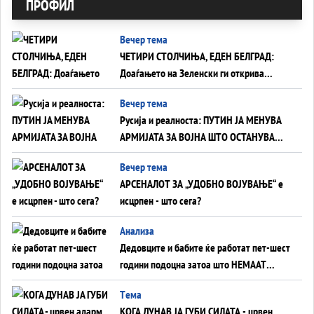
ПРОФИЛ
Вечер тема
ЧЕТИРИ СТОЛЧИЊА, ЕДЕН БЕЛГРАД:
Доаѓањето на Зеленски ги открива
тајните на политиката на балансирање
Вечер тема
на Вучиќ
Русија и реалноста: ПУТИН ЈА МЕНУВА
АРМИЈАТА ЗА ВОЈНА ШТО ОСТАНУВА
БЕЗ ФРОНТ
Вечер тема
АРСЕНАЛОТ ЗА „УДОБНО ВОЈУВАЊЕ“ е
исцрпен - што сега?
Анализа
Дедовците и бабите ќе работат пет-шест
години подоцна затоа што НЕМААТ
ВНУЦИ ДА ГИ ЗАМЕНАТ
Tема
КОГА ДУНАВ ЈА ГУБИ СИЛАТА - црвен