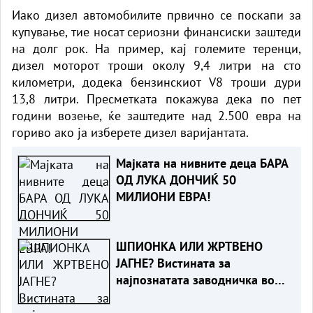
Иако дизел автомобилите првично се поскапи за
купување, тие носат сериозни финансиски заштеди
на долг рок. На пример, кај големите теренци,
дизел моторот троши околу 9,4 литри на сто
километри, додека бензинскиот V8 троши дури
13,8 литри. Пресметката покажува дека по пет
години возење, ќе заштедите над 2.500 евра на
гориво ако ја изберете дизел варијантата.
Мајката на нивните деца БАРА
ОД ЛУКА ДОНЧИЌ 50
МИЛИОНИ ЕВРА!
ШПИОНКА ИЛИ ЖРТВЕНО
ЈАГНЕ? Вистината за
најпознатата заводничка во
историјата