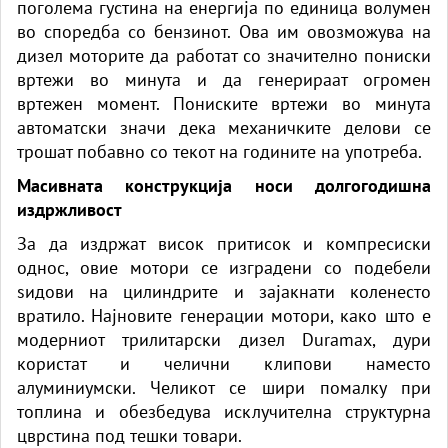
поголема густина на енергија по единица волумен
во споредба со бензинот. Ова им овозможува на
дизел моторите да работат со значително пониски
вртежи во минута и да генерираат огромен
вртежен момент. Пониските вртежи во минута
автоматски значи дека механичките делови се
трошат побавно со текот на годините на употреба.
Масивната конструкција носи долгогодишна
издржливост
За да издржат висок притисок и компресиски
однос, овие мотори се изградени со подебели
ѕидови на цилиндрите и зајакнати коленесто
вратило. Најновите генерации мотори, како што е
модерниот трилитарски дизел Duramax, дури
користат и челични клипови наместо
алуминиумски. Челикот се шири помалку при
топлина и обезбедува исклучителна структурна
цврстина под тешки товари.