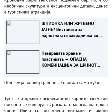
необични скулптури и ексцентрични детали, денес
е туристичка атракција.
ШПИОНКА ИЛИ ЖРТВЕНО
ЈАГНЕ? Вистината за
најпознатата заводничка во
историјата
Нездравата храна и
пластиката — ОПАСНА
КОМБИНАЦИЈА ЗА ЦРНИОТ
ДРОБ
Под земја во овој град не се наоѓаат само куќи.
Тука се и црквите исклесани во карпите, меѓу кои
посебно се издвојува Српската православна црква
Свети Илија со осветлени витражи и икони