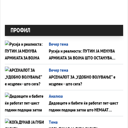
ПРОФИЛ
Вечер тема
Русија и реалноста: ПУТИН ЈА МЕНУВА
АРМИЈАТА ЗА ВОЈНА ШТО ОСТАНУВА
БЕЗ ФРОНТ
Вечер тема
АРСЕНАЛОТ ЗА „УДОБНО ВОЈУВАЊЕ“ е
исцрпен - што сега?
Анализа
Дедовците и бабите ќе работат пет-шест
години подоцна затоа што НЕМААТ
ВНУЦИ ДА ГИ ЗАМЕНАТ
Tема