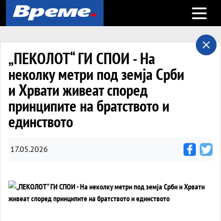
Open m
„ПЕКОЛОТ“ ГИ СПОИ - На
неколку метри под земја Срби
и Хрвати живеат според
принципите на братството и
единството
17.05.2026