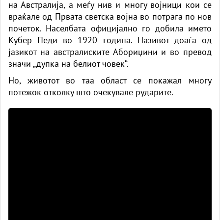
на Австралија, а меѓу нив и многу војници кои се
враќале од Првата светска војна во потрага по нов
почеток. Населбата официјално го добила името
Кубер Педи во 1920 година. Називот доаѓа од
јазикот на австралиските Абориџини и во превод
значи „дупка на белиот човек“.
Но, животот во таа област се покажал многу
потежок отколку што очекувале рударите.