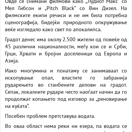
Овде се снимани филмови како „Лудиот Макс“ со
Мел Гибсон и „Pitch Black“ со Вин Дизел. На
филмските екипи речиси и не им била потребна
сценографија, бидејќи природното опкружување
веќе изгледало како свет по апокалипса.
Градот денес има околу 2.500 жители од повеќе од
45 различни националности, меѓу кои се и Срби,
Грци, Хрвати и бројни доселеници од Европа и
Азија.
Иако многумина и понатаму се занимаваат со
ископување опал, властите го забранија
рударењето во станбените делови на градот.
Сепак, локалните рудари често наоѓаат начин да го
продолжат копањето под изговор за „реновирање
на куќата“.
Посебен проблем претставува водата.
Во оваа област нема реки ни езера, па водата се