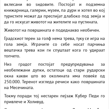
вклесани во ѕидовите. Постојат и подземна
книжарница, галерии, музеи, па дури и хотел во кој
туристите можат да преспијат длабоко под земја и
да го искусат животот на жителите на пустината.
Животот на површината е подеднакво необичен.
Градскиот терен за голф нема трева, туку се игра на
гола земја. Играчите со себе носат парчиња
вештачка трева кои ги спуштаат кога го удираат
топчето.
Низ градот постојат предупредувања за
необележани дупки, остатоци од стари рударски
окна какви што во околината има повеќе од
250.000. Теренот изгледа речиси како површината
на Месечината.
Токму поради тој нестарен пејзаж Кубер Педи го
привлече и Холивуд.