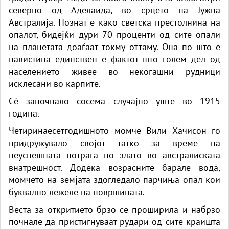
северно од Аделаида, во срцето на Јужна
Австралија. Познат е како светска престолнина на
опалот, бидејќи дури 70 проценти од сите опали
на планетата доаѓаат токму оттаму. Она по што е
навистина единствен е фактот што голем дел од
населението живее во некогашни рудници
исклесани во карпите.
Сè започнало сосема случајно уште во 1915
година.
Четиринаесетгодишното момче Вили Хачисон го
придружувало својот татко за време на
неуспешната потрага по злато во австралиската
внатрешност. Додека возрасните барале вода,
момчето на земјата здогледало парчиња опал кои
буквално лежеле на површината.
Веста за откритието брзо се проширила и набрзо
почнале да пристигнуваат рудари од сите краишта