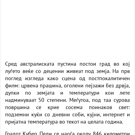
Сред австралиската пустина постои град во кој
луѓето веќе со децении живеат под земја. На прв
поглед изгледа како сцена од постпокалитичен
филм: црвена прашина, оголени пејзажи без дрвја,
дупки по земјата и температури кои лете
надминуваат 50 степени. Меѓутоа, под таа сурова
површина се крие сосема поинаков свет:
подземни куќи со дневни соби, кујни, интернет и
пријатна температура во текот на целата година.
Градот Кубер Педи се наоѓа околу 846 километри