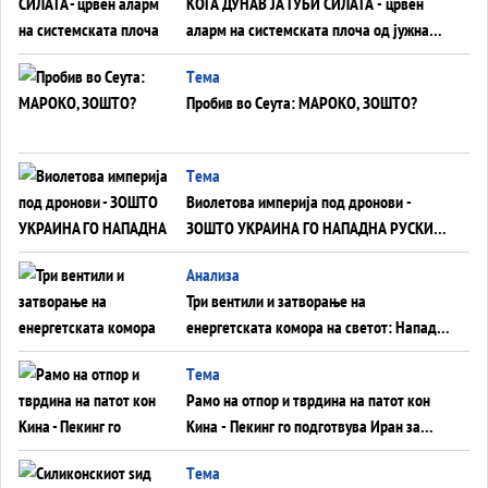
КОГА ДУНАВ ЈА ГУБИ СИЛАТА - црвен
аларм на системската плоча од јужна
Германија до Црното Море...
Tема
Пробив во Сеута: МАРОКО, ЗОШТО?
Tема
Виолетова империја под дронови -
ЗОШТО УКРАИНА ГО НАПАДНА РУСКИОТ
WILDBERRIES
Aнализа
Три вентили и затворање на
енергетската комора на светот: Нападот
во Суец најавува глобален енергетски
Tема
инфаркт?
Рамо на отпор и тврдина на патот кон
Кина - Пекинг го подготвува Иран за
американска копнена инвазија
Tема