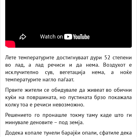
Лете температурите достигнуваат дури 52 степени
во лад, а лад речиси и да нема. Воздухот е
исклучително сув, вегетација нема, а ноќе
температурите нагло паѓаат.
Првите жители се обидувале да живеат во обични
куќи на површината, но пустината брзо покажала
колку тоа е речиси невозможно.
Решението го пронашле токму таму каде што ги
минувале деновите – под земја.
Додека копале тунели барајќи опали, сфатиле дека