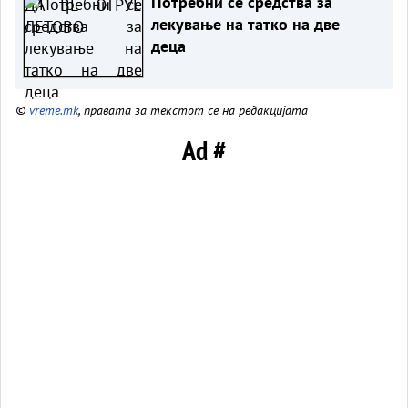
Потребни се средства за
лекување на татко на две
деца
©
vreme.mk
, правата за текстот се на редакцијата
Ad #