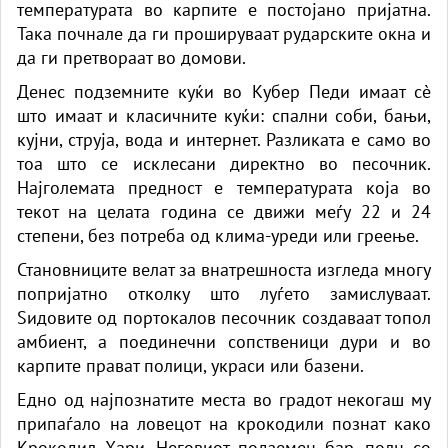
температурата во карпите е постојано пријатна.
Така почнале да ги прошируваат рударските окна и
да ги претвораат во домови.
Денес подземните куќи во Кубер Педи имаат сè
што имаат и класичните куќи: спални соби, бањи,
кујни, струја, вода и интернет. Разликата е само во
тоа што се исклесани директно во песочник.
Најголемата предност е температурата која во
текот на целата година се движи меѓу 22 и 24
степени, без потреба од клима-уреди или греење.
Становниците велат за внатрешноста изгледа многу
попријатно отколку што луѓето замислуваат.
Ѕидовите од портокалов песочник создаваат топол
амбиент, а поединечни сопственици дури и во
карпите прават полици, украси или базени.
Едно од најпознатите места во градот некогаш му
припаѓало на ловецот на крокодили познат како
Крокодил Хари. Неговиот подземен бар, полн со