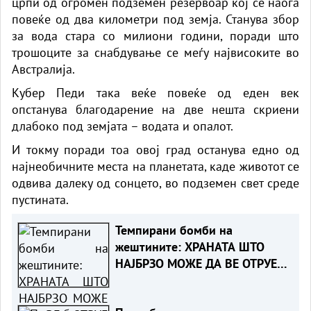
црпи од огромен подземен резервоар кој се наоѓа
повеќе од два километри под земја. Станува збор
за вода стара со милиони години, поради што
трошоците за снабдување се меѓу највисоките во
Австралија.
Кубер Педи така веќе повеќе од еден век
опстанува благодарение на две нешта скриени
длабоко под земјата – водата и опалот.
И токму поради тоа овој град останува едно од
најнеобичните места на планетата, каде животот се
одвива далеку од сонцето, во подземен свет среде
пустината.
Темпирани бомби на
жештините: ХРАНАТА ШТО
НАЈБРЗО МОЖЕ ДА ВЕ ОТРУЕ
ЛЕТОВО