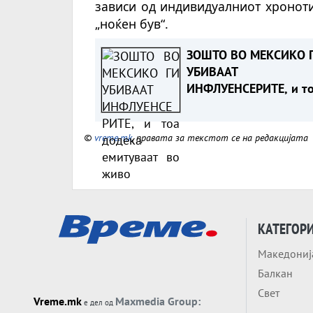
зависи од индивидуалниот хроноти
„ноќен був“.
ЗОШТО ВО МЕКСИКО 
УБИВААТ
ИНФЛУЕНСЕРИТЕ, и т
додека емитуваат во
живо
©
vreme.mk
, правата за текстот се на редакцијата
КАТЕГОР
Македониј
Балкан
Свет
Vreme.mk
Maxmedia Group:
е дел од