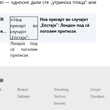
п — односно дали сте „утринска птица“ или
ГИ
Нов пресврт во случајот
„Епстајн“: Лондон под сè
оа
поголем притисок
ИИ
а
Живот
Trending
Спорт
Забава
Techno
Профил
Бизнис