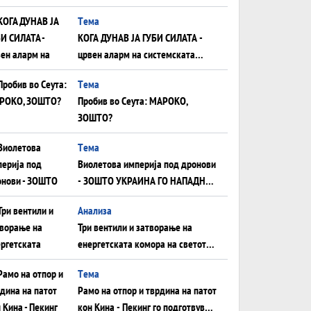
што НЕМААТ ВНУЦИ ДА ГИ
Tема
ЗАМЕНАТ
КОГА ДУНАВ ЈА ГУБИ СИЛАТА -
црвен аларм на системската
плоча од јужна Германија до
Tема
Црното Море...
Пробив во Сеута: МАРОКО,
ЗОШТО?
Tема
Виолетова империја под дронови
- ЗОШТО УКРАИНА ГО НАПАДНА
РУСКИОТ WILDBERRIES
Aнализа
Три вентили и затворање на
енергетската комора на светот:
Нападот во Суец најавува
Tема
глобален енергетски инфаркт?
Рамо на отпор и тврдина на патот
кон Кина - Пекинг го подготвува