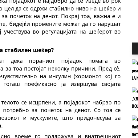
ека појадокот е најдобро да се изеде во рок
со цел да се одржи стабилно ниво на шеќер и
за почеток на денот. Покрај тоа, важна е и
те, бидејќи промените можат да го нарушат
ј учествува во регулацијата на шеќерот во
за стабилен шеќер?
аат дека пораниот појадок помага во
а за тоа постојат неколку причини. Пред сè,
очувствително на инсулин (хормонот кој го
 тогаш поефикасно ја извршува својата
 телото се исцрпени, а појадокот набрзо по
 потребно за почеток на денот. Со тоа се
озокот и мускулите, што придонесува за
.
едно време го поддржува и внатрешниот