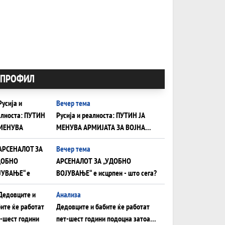
ПРОФИЛ
Вечер тема
Русија и реалноста: ПУТИН ЈА
МЕНУВА АРМИЈАТА ЗА ВОЈНА
ШТО ОСТАНУВА БЕЗ ФРОНТ
Вечер тема
АРСЕНАЛОТ ЗА „УДОБНО
ВОЈУВАЊЕ“ е исцрпен - што сега?
Анализа
Дедовците и бабите ќе работат
пет-шест години подоцна затоа