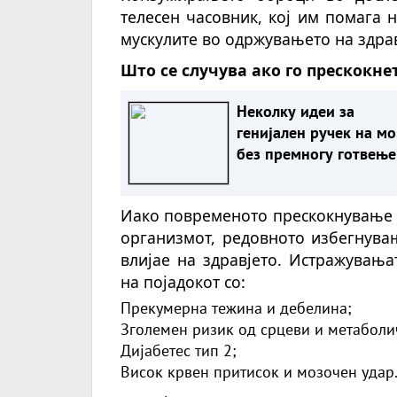
телесен часовник, кој им помага 
мускулите во одржувањето на здра
Што се случува ако го прескокне
Неколку идеи за
генијален ручек на м
без премногу готвење
миење
Иако повременото прескокнување 
организмот, редовното избегнува
влијае на здравјето. Истражувањ
на појадокот со:
Прекумерна тежина и дебелина;
Зголемен ризик од срцеви и метаболи
Дијабетес тип 2;
Висок крвен притисок и мозочен удар