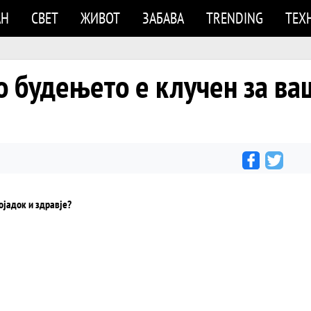
АН
СВЕТ
ЖИВОТ
ЗАБАВА
TRENDING
ТЕХ
о будењето е клучен за ва