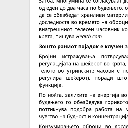
Затоа, многумина се согласуваат д
од еден до два часа по будењето, 
да се обезбедат хранливи материи 
доследноста во времето на оброци
внатрешниот телесен часовник ко
крвта, пишува
Health.com
.
Зошто раниот појадок е клучен 
Бројни истражувања потврдув
регулацијата на шеќерот во крвта, 
телото во утринските часови е п
регулира шеќерот), поради што
функција.
По ноќта, залихите на енергија во
будењето го обезбедува горивото
поттикнува подобра работа на м
чувство на будност и концентрација
Конзумирањето оброци во досл