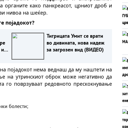
на органите како панкреасот, црниот дроб и
ви нивоа на шеќер.
те појадокот?
Тигрицата Умит се врати
оре
во дивината, нова надеж
 и
за загрозен вид (ВИДЕО)
на појадокот нема веднаш да му наштети на
ње на утринскиот оброк може негативно да
ата го поврзуваат редовното прескокнување
чки болести;
.