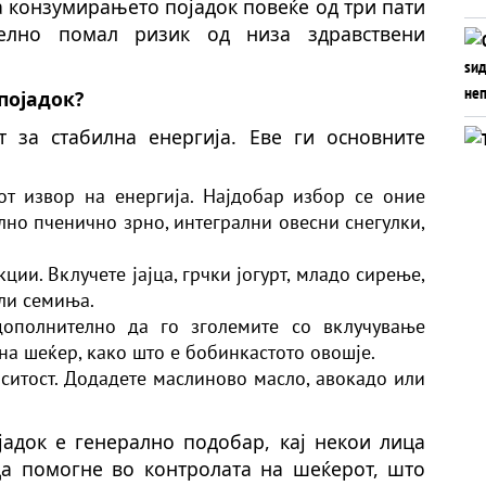
а конзумирањето појадок повеќе од три пати
елно помал ризик од низа здравствени
појадок?
 за стабилна енергија. Еве ги основните
от извор на енергија. Најдобар избор се оние
ално пченично зрно, интегрални овесни снегулки,
ции. Вклучете јајца, грчки јогурт, младо сирење,
или семиња.
дополнително да го зголемите со вклучување
на шеќер, како што е бобинкастото овошје.
 ситост. Додадете маслиново масло, авокадо или
адок е генерално подобар, кај некои лица
а помогне во контролата на шеќерот, што