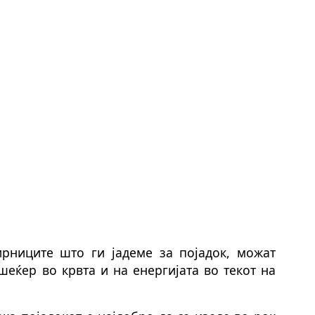
рниците што ги јадеме за појадок, можат
шеќер во крвта и на енергијата во текот на