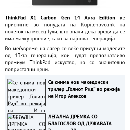
ThinkPad X1 Carbon Gen 14 Aura Edition
ќе
пристигне во понудата на
Kupilenovo.mk
на
почеток на месец Јули, што значи дека вреди да се
има малку трпение, како за најнова генерација.
Во меѓувреме, на лагер се веќе присутни моделите
од 13-та генерација, кои нудат препознатливо
премиум
ThinkPad
искуство, но со значително
попристапни цени.
Се снима нов македонски
трилер „Голиот Рид“ во режија
на Игор Алексов
ЛЕГАЛНА ДРЕМКА СО
БЛАГОСЛОВ ОД ДРЖАВАТА