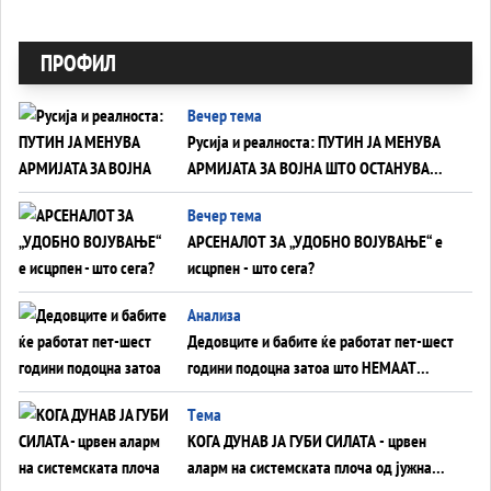
ПРОФИЛ
Вечер тема
Русија и реалноста: ПУТИН ЈА МЕНУВА
АРМИЈАТА ЗА ВОЈНА ШТО ОСТАНУВА
БЕЗ ФРОНТ
Вечер тема
АРСЕНАЛОТ ЗА „УДОБНО ВОЈУВАЊЕ“ е
исцрпен - што сега?
Анализа
Дедовците и бабите ќе работат пет-шест
години подоцна затоа што НЕМААТ
ВНУЦИ ДА ГИ ЗАМЕНАТ
Tема
КОГА ДУНАВ ЈА ГУБИ СИЛАТА - црвен
аларм на системската плоча од јужна