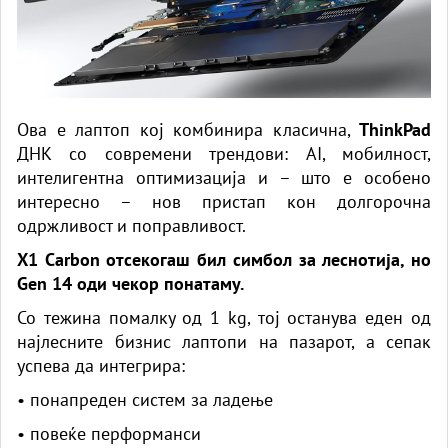
Ова е лаптоп кој комбинира класична,
ThinkPad
ДНК со современи трендови: AI, мобилност,
интелигентна оптимизација и – што е особено
интересно – нов пристап кон долгорочна
одржливост и поправливост.
X1 Carbon отсекогаш бил симбол за леснотија, но
Gen 14 оди чекор понатаму.
Со тежина помалку од 1 kg, тој останува еден од
најлесните бизнис лаптопи на пазарот, а сепак
успева да интегрира:
• понапреден систем за ладење
• повеќе перформанси