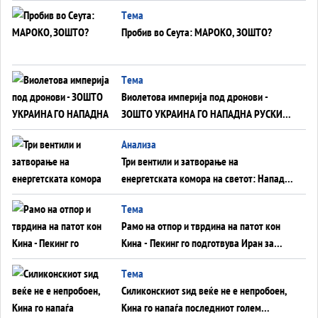
Германија до Црното Море...
Tема
Пробив во Сеута: МАРОКО, ЗОШТО?
Tема
Виолетова империја под дронови -
ЗОШТО УКРАИНА ГО НАПАДНА РУСКИОТ
WILDBERRIES
Aнализа
Три вентили и затворање на
енергетската комора на светот: Нападот
во Суец најавува глобален енергетски
Tема
инфаркт?
Рамо на отпор и тврдина на патот кон
Кина - Пекинг го подготвува Иран за
американска копнена инвазија
Tема
Силиконскиот ѕид веќе не е непробоен,
Кина го напаѓа последниот голем