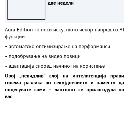
две недели
Aura Edition го носи искуството чекор напред со AI
функции:
• автоматско оптимизирање на перформанси
• подобрување на видео повици
• адаптација според начинот на користење
Овој „невидлив“ слој на интелигенција прави
голема разлика во секојдневието и наместо да
подесувате сами – лаптопот се прилагодува на
вас.