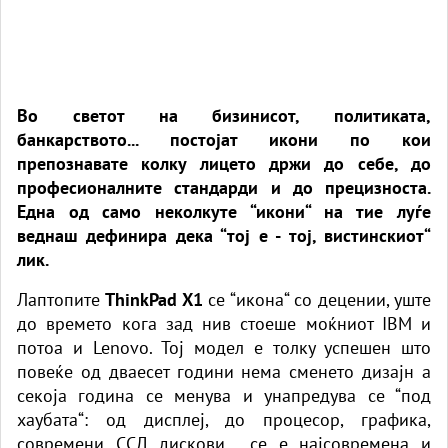
Во светот на бизинисот, политиката,
банкарството... постојат икони по кои
препознавате колку лицето држи до себе, до
професионалните стандарди и до прецизноста.
Една од само неколкуте “икони“ на тие луѓе
веднаш дефинира дека “тој е - тој, вистинскиот“
лик.
Лаптопите
ThinkPad X1
се “икона“ со децении, уште
до времето кога зад нив стоеше моќниот IBM и
потоа и
Lenovo
. Тој модел е толку успешен што
повеќе од дваесет години нема сменето дизајн а
секоја година се менува и унапредува се “под
хаубата“: од дисплеј, до процесор, графика,
современи ССД дискови... се е најсовремена и