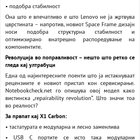
• подобра стабилност
Она што е впечатливо е што
Lenovo
не ја жртвува
цврстината – напротив, новиот Space Frame дизајн
носи подобра структурна стабилност и
оптимизирано внатрешно распоредување на
компонентите.
Револуција во поправливост – нешто што ретко се
гледа кај ултрабуци
Една од најинтересните поенти што ја истакнуваат
рецензиите е новиот пристап кон сервисирање.
Notebookcheck.net
го опишува овој модел како
вистинска „repairability revolution“. Што значи тоа
во реалност?
За првпат кај X1 Carbon:
• тастатурата е модуларна и лесно заменлива
• USB C портите се исто така модуларни