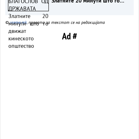
Златните 20 минути што го
движат кинеското општество
©
vreme.mk
, правата за текстот се на редакцијата
Ad #