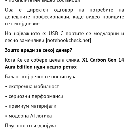
Ова е директен одговор на потребите на
денешните професионалци, каде видео повиците
се секојдневие.
Но најважното е: USB C портите се модуларни и
лесно заменливи [
notebookcheck.net
]
Зошто вреди за секој денар?
Кога ќе се собере целата слика,
X1 Carbon Gen 14
Aura Edition нуди нешто ретко
:
Баланс кој ретко се постигнува:
• екстремна мобилност
• сериозни перформанси
• премиум материјали
• модерна AI логика
Плус што го издвојува: