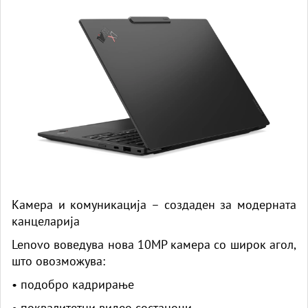
Камера и комуникација – создаден за модерната
канцеларија
Lenovo воведува нова 10MP камера со широк агол,
што овозможува:
• подобро кадрирање
• поквалитетни видео состаноци