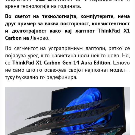
врвна технологија на годината.
Во светот на технологиајта, компјутерите, нема
друг пример за ваква постојаност, конзистентност
и долготрајност како кај лаптпот ThinkPad X1
Carbon на
Леново.
Во сегментот на ултрапремиум лаптопи, ретко се
појавува уред што навистина носи нешто ново. Но,
со
ThinkPad X1 Carbon Gen 14 Aura Edition
, Lenovo
не само што го освежува својот најпознат модел –
туку буквално го редефинира.