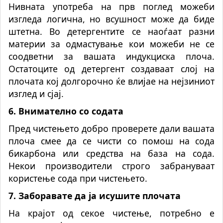
Нивната употреба на прв поглед можеби
изгледа логична, но всушност може да биде
штетна. Во детергентите се наоѓаат разни
материи за одмастување кои можеби не се
соодветни за вашата индукциска плоча.
Остатоците од детергент создаваат слој на
плочата кој долгорочно ќе влијае на нејзиниот
изглед и сјај.
6. Внимателно со содата
Пред чистењето добро проверете дали вашата
плоча смее да се чисти со помош на сода
бикарбона или средства на база на сода.
Некои производители строго забрануваат
користење сода при чистењето.
7. Заборавате да ја исушите плочата
На крајот од секое чистење, потребно е