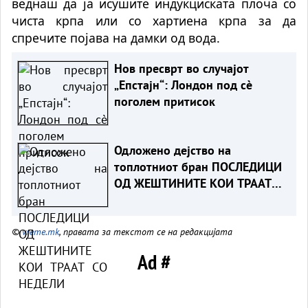
веднаш да ја исушите индукциската плоча со
чиста крпа или со хартиена крпа за да
спречите појава на дамки од вода.
Нов пресврт во случајот
„Епстајн“: Лондон под сè
поголем притисок
Одложено дејство на
топлотниот бран ПОСЛЕДИЦИ
ОД ЖЕШТИНИТЕ КОИ ТРААТ
СО НЕДЕЛИ
©
vreme.mk
, правата за текстот се на редакцијата
Ad #