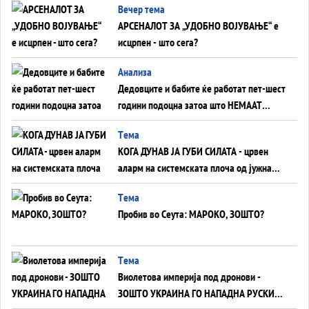
Вечер тема
АРСЕНАЛОТ ЗА „УДОБНО ВОЈУВАЊЕ“ е
исцрпен - што сега?
Анализа
Дедовците и бабите ќе работат пет-шест
години подоцна затоа што НЕМААТ
ВНУЦИ ДА ГИ ЗАМЕНАТ
Tема
КОГА ДУНАВ ЈА ГУБИ СИЛАТА - црвен
аларм на системската плоча од јужна
Германија до Црното Море...
Tема
Пробив во Сеута: МАРОКО, ЗОШТО?
Tема
Виолетова империја под дронови -
ЗОШТО УКРАИНА ГО НАПАДНА РУСКИОТ