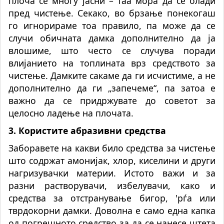
плоча се многу јасни – таа мора да се олади
пред чистење. Секако, во брзање понекогаш
го игнорираме тоа правило, па може да се
случи обичната дамка дополнително да ја
влошиме, што често се случува поради
влијанието на топлината врз средството за
чистење. Дамките сакаме да ги исчистиме, а не
дополнително да ги „запечеме“, па затоа е
важно да се придржувате до советот за
целосно ладење на плочата.
3. Користите абразивни средства
Заборавете на какви било средства за чистење
што содржат амонијак, хлор, киселини и други
нагризувачки материи. Истото важи и за
разни растворувачи, избелувачи, како и
средства за отстранување бигор, 'рѓа или
тврдокорни дамки. Доволна е само една капка
од погрешното средство за да се нанесе штета