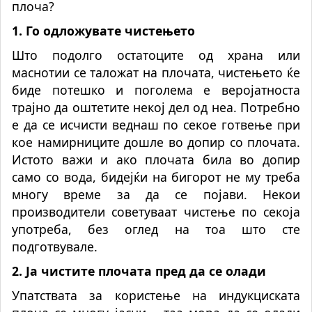
плоча
?
1. Го одложувате чистењето
Што подолго остатоците од храна или
маснотии се таложат на плочата, чистењето ќе
биде потешко и поголема е веројатноста
трајно да оштетите некој дел од неа. Потребно
е да се исчисти веднаш по секое готвење при
кое намирниците дошле во допир со плочата.
Истото важи и ако плочата била во допир
само со вода, бидејќи на бигорот не му треба
многу време за да се појави. Некои
производители советуваат чистење по секоја
употреба, без оглед на тоа што сте
подготвувале.
2. Ја чистите плочата пред да се олади
Упатствата за користење на индукциската