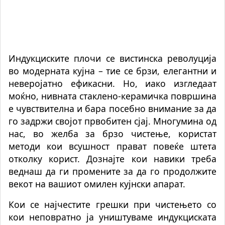
Индукциските плочи се вистинска револуција
во модерната кујна – тие се брзи, елегантни и
неверојатно ефикасни. Но, иако изгледаат
моќно, нивната стаклено-керамичка површина
е чувствителна и бара посебно внимание за да
го задржи својот првобитен сјај. Многумина од
нас, во желба за брзо чистење, користат
методи кои всушност прават повеќе штета
отколку корист. Дознајте кои навики треба
веднаш да ги промените за да го продолжите
векот на вашиот омилен кујнски апарат.
Кои се најчестите грешки при чистењето со
кои неповратно ја уништуваме индукциската