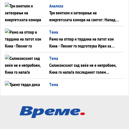
WILDBERRIES
Aнализа
Три вентили и затворање на
енергетската комора на светот: Нападот
во Суец најавува глобален енергетски
Tема
инфаркт?
Рамо на отпор и тврдина на патот кон
Кина - Пекинг го подготвува Иран за
американска копнена инвазија
Tема
Силиконскиот ѕид веќе не е непробоен,
Кина го напаѓа последниот голем
монопол на Западот?
Tема
Трамп тврди дека повторно „разговара“
со Иран - ваквите моменти се поопасни
од отворените закани
Tема
ДЛАБОКО УДОЛУ: Сметководствените
трикови што го соборија ЕНРОН ги