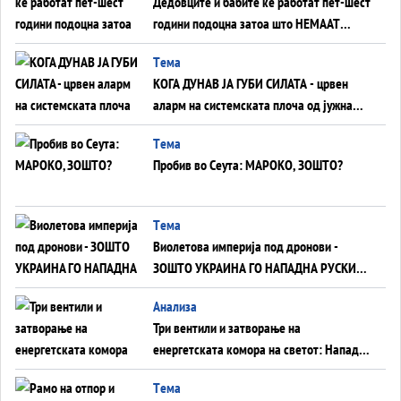
Дедовците и бабите ќе работат пет-шест
години подоцна затоа што НЕМААТ
ВНУЦИ ДА ГИ ЗАМЕНАТ
Tема
КОГА ДУНАВ ЈА ГУБИ СИЛАТА - црвен
аларм на системската плоча од јужна
Германија до Црното Море...
Tема
Пробив во Сеута: МАРОКО, ЗОШТО?
Tема
Виолетова империја под дронови -
ЗОШТО УКРАИНА ГО НАПАДНА РУСКИОТ
WILDBERRIES
Aнализа
Три вентили и затворање на
енергетската комора на светот: Нападот
во Суец најавува глобален енергетски
Tема
инфаркт?