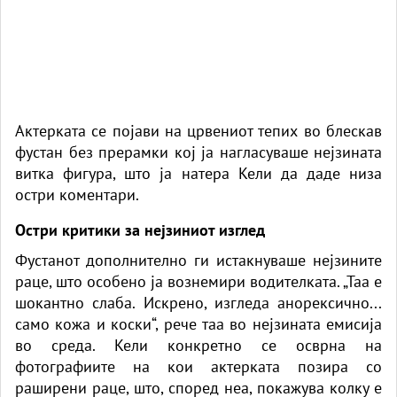
Актерката се појави на црвениот тепих во блескав
фустан без прерамки кој ја нагласуваше нејзината
витка фигура, што ја натера Кели да даде низа
остри коментари.
Остри критики за нејзиниот изглед
Фустанот дополнително ги истакнуваше нејзините
раце, што особено ја вознемири водителката. „Таа е
шокантно слаба. Искрено, изгледа анорексично...
само кожа и коски“, рече таа во нејзината емисија
во среда. Кели конкретно се осврна на
фотографиите на кои актерката позира со
раширени раце, што, според неа, покажува колку е