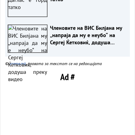
Членовите на ВИС Билјана му
„напраја да му е неубо“ на
Сергеј Ќетковиќ, додуша
преку видео
©
vreme.mk
, правата за текстот се на редакцијата
Ad #