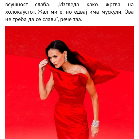
всушност слаба. „Изгледа како жртва на
холокаустот. Жал ми е, но едвај има мускули. Ова
не треба да се слави“, рече таа.