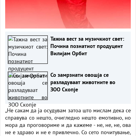
Тажна вест за музичкиот свет:
Почина познатиот продуцент
Вилијам Орбит
Со замрзнати овошја се
разладуваат животните во
ЗОО Скопје
„Не сакам да ја осудувам затоа што мислам дека се
справува со нешто, очигледно нешто емотивно, но
мора да проговориме и да кажеме - не, не, не, ова
не е здраво и не е привлечно. Со сето почитување,