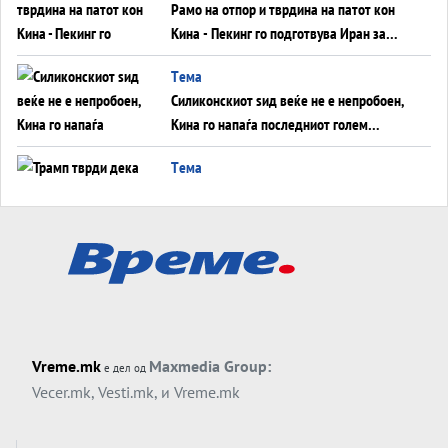
Рамо на отпор и тврдина на патот кон
Кина - Пекинг го подготвува Иран за
американска копнена инвазија
Tема
Силиконскиот ѕид веќе не е непробоен,
Кина го напаѓа последниот голем
монопол на Западот?
Tема
Трамп тврди дека повторно „разговара“
со Иран - ваквите моменти се поопасни
од отворените закани
Tема
ДЛАБОКО УДОЛУ: Сметководствените
трикови што го соборија ЕНРОН ги
применуваат гигантите за ВИ
Tема
Vreme.mk
Maxmedia Group:
е дел од
АТОМСКО ДОМИНО НА БЛИСКИОТ
Vecer.mk
,
Vesti.mk
, и
Vreme.mk
ИСТОК
Tема