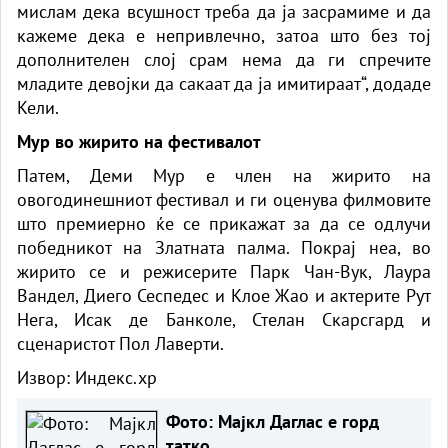
мислам дека всушност треба да ја засрамиме и да
кажеме дека е непривлечно, затоа што без тој
дополнителен слој срам нема да ги спречите
младите девојки да сакаат да ја имитираат“, додаде
Кели.
Мур во жирито на фестивалот
Патем, Деми Мур е член на жирито на
овогодинешниот фестивал и ги оценува филмовите
што премиерно ќе се прикажат за да се одлучи
победникот на Златната палма. Покрај неа, во
жирито се и режисерите Парк Чан-Вук, Лаура
Вандел, Диего Сеспедес и Клое Жао и актерите Рут
Нега, Исак де Банколе, Стелан Скарсгард и
сценаристот Пол Лаверти.
Извор:
Индекс.хр
Фото: Мајкл Даглас е горд
татко