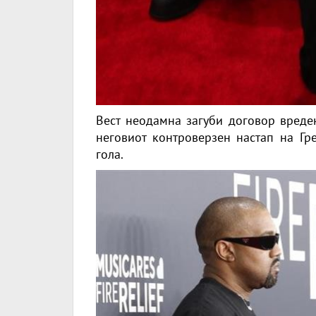
Вест неодамна загуби договор вреде
неговиот контроверзен настап на Гр
гола.