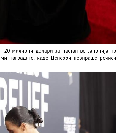
н 20 милиони долари за настап во Јапонија по
еми наградите, каде Ценсори позираше речиси