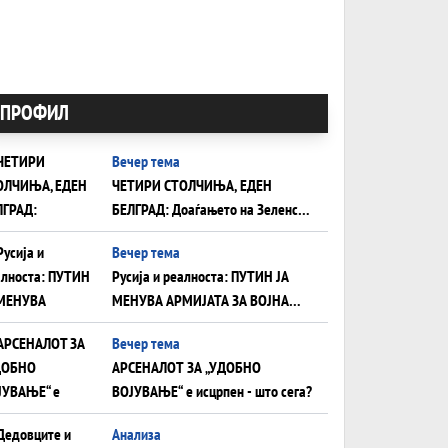
ПРОФИЛ
Вечер тема
ЧЕТИРИ СТОЛЧИЊА, ЕДЕН
БЕЛГРАД: Доаѓањето на Зеленски
ги открива тајните на политиката
Вечер тема
на балансирање на Вучиќ
Русија и реалноста: ПУТИН ЈА
МЕНУВА АРМИЈАТА ЗА ВОЈНА
ШТО ОСТАНУВА БЕЗ ФРОНТ
Вечер тема
АРСЕНАЛОТ ЗА „УДОБНО
ВОЈУВАЊЕ“ е исцрпен - што сега?
Анализа