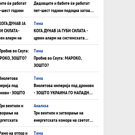
Дедовците и бабите ќе работат
пет-шест години подоцна затоа
што НЕМААТ ВНУЦИ ДА ГИ
Tема
ЗАМЕНАТ
КОГА ДУНАВ ЈА ГУБИ СИЛАТА -
црвен аларм на системската
плоча од јужна Германија до
Tема
Црното Море...
Пробив во Сеута: МАРОКО,
ЗОШТО?
Tема
Виолетова империја под дронови
- ЗОШТО УКРАИНА ГО НАПАДНА
РУСКИОТ WILDBERRIES
Aнализа
Три вентили и затворање на
енергетската комора на светот:
Нападот во Суец најавува
Tема
глобален енергетски инфаркт?