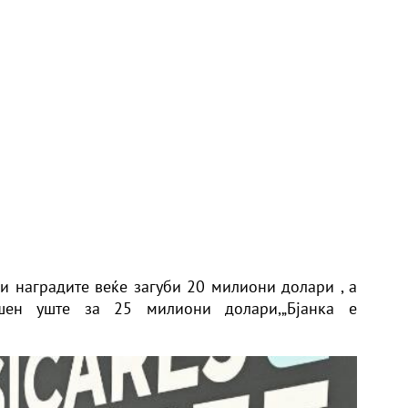
и наградите веќе загуби 20 милиони долари , а
ен уште за 25 милиони долари,„Бјанка е