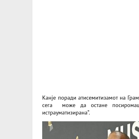
Канје поради атисемитизамот на Грам
сега може да остане посиромаш
истрауматизирана“.