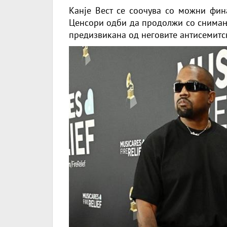
Канје Вест се соочува со можни фина
Ценсори одби да продолжи со снимањ
предизвикана од неговите антисемитс