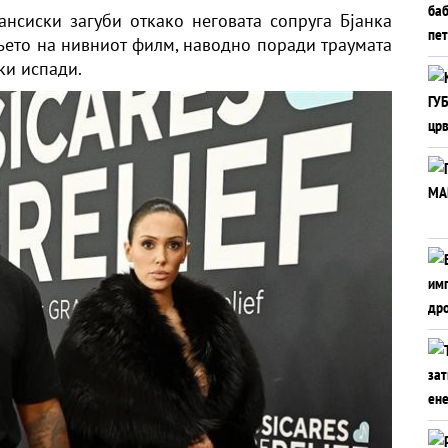
нсиски загуби откако неговата сопруга Бјанка
ето на нивниот филм, наводно поради траумата
ки испади.