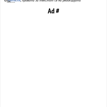
©
vreme.mk
, правата за текстот се на редакцијата
Ad #