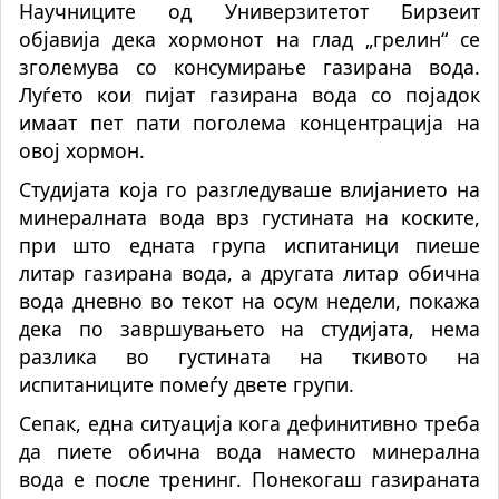
Научниците од Универзитетот Бирзеит
објавија дека хормонот на глад „грелин“ се
зголемува со консумирање газирана вода.
Луѓето кои пијат газирана вода со појадок
имаат пет пати поголема концентрација на
овој хормон.
Студијата која го разгледуваше влијанието на
минералната вода врз густината на коските,
при што едната група испитаници пиеше
литар газирана вода, а другата литар обична
вода дневно во текот на осум недели, покажа
дека по завршувањето на студијата, нема
разлика во густината на ткивото на
испитаниците помеѓу двете групи.
Сепак, една ситуација кога дефинитивно треба
да пиете обична вода наместо минерална
вода е после тренинг. Понекогаш газираната