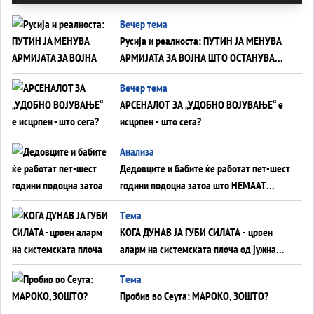
Вечер тема
Русија и реалноста: ПУТИН ЈА МЕНУВА
АРМИЈАТА ЗА ВОЈНА ШТО ОСТАНУВА
БЕЗ ФРОНТ
Вечер тема
АРСЕНАЛОТ ЗА „УДОБНО ВОЈУВАЊЕ“ е
исцрпен - што сега?
Анализа
Дедовците и бабите ќе работат пет-шест
години подоцна затоа што НЕМААТ
ВНУЦИ ДА ГИ ЗАМЕНАТ
Tема
КОГА ДУНАВ ЈА ГУБИ СИЛАТА - црвен
аларм на системската плоча од јужна
Германија до Црното Море...
Tема
Пробив во Сеута: МАРОКО, ЗОШТО?