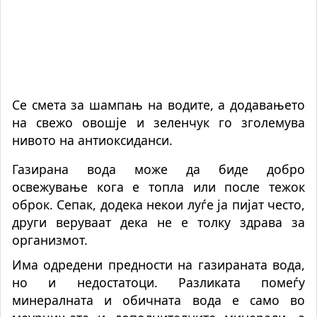
Се смета за шампањ на водите, а додавањето
на свежо овошје и зеленчук го зголемува
нивото на антиоксиданси.
Газирана вода може да биде добро
освежување кога е топла или после тежок
оброк. Сепак, додека некои луѓе ja пијат често,
други веруваат дека не е толку здравa за
организмот.
Има одредени предности на газираната вода,
но и недостатоци. Разликата помеѓу
минералната и обичната вода е само во