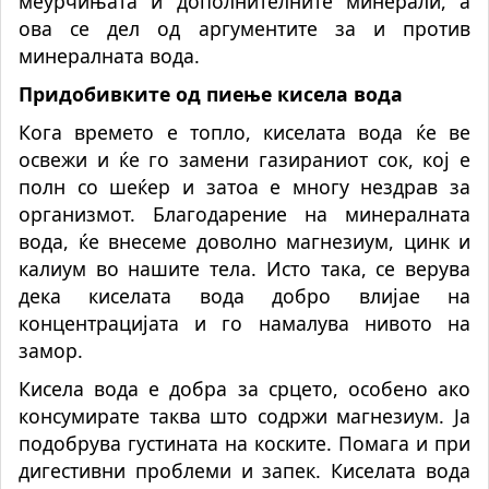
меурчињата и дополнителните минерали, а
ова се дел од аргументите за и против
минералната вода.
Придобивките од пиење кисела вода
Кога времето е топло, киселата вода ќе ве
освежи и ќе го замени газираниот сок, кој е
полн со шеќер и затоа е многу нездрав за
организмот. Благодарение на минералната
вода, ќе внесеме доволно магнезиум, цинк и
калиум во нашите тела. Исто така, се верува
дека киселата вода добро влијае на
концентрацијата и го намалува нивото на
замор.
Кисела вода е добра за срцето, особено ако
консумирате таква што содржи магнезиум. Ја
подобрува густината на коските. Помага и при
дигестивни проблеми и запек. Кисела
та
вода