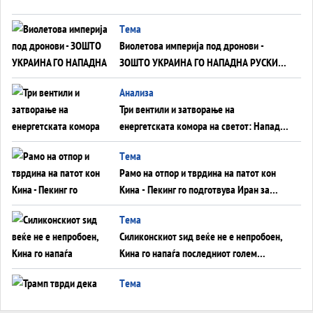
Tема
Виолетова империја под дронови -
ЗОШТО УКРАИНА ГО НАПАДНА РУСКИОТ
WILDBERRIES
Aнализа
Три вентили и затворање на
енергетската комора на светот: Нападот
во Суец најавува глобален енергетски
Tема
инфаркт?
Рамо на отпор и тврдина на патот кон
Кина - Пекинг го подготвува Иран за
американска копнена инвазија
Tема
Силиконскиот ѕид веќе не е непробоен,
Кина го напаѓа последниот голем
монопол на Западот?
Tема
Трамп тврди дека повторно „разговара“