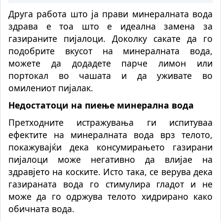
Друга работа што ја прави минералната вода
здрава е тоа што е идеална замена за
газираните пијалоци. Доколку сакате да го
подобрите вкусот на минералната вода,
можете да додадете парче лимон или
портокал во чашата и да уживате во
омилениот пијал
а
к.
Недостатоци на пиење минерална вода
Претходните истражувања ги испитуваа
ефектите на минералната вода врз телото,
покажувајќи дека консумирањето газирани
пијалоци може негативно да влијае на
здравјето на коските. Исто така, се верува дека
газираната вода го стимулира гладот и не
може да го одржува телото хидрирано како
обичната вода.