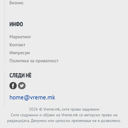
Бизнис
НЕКОГАШ ДЕНЕС ДО ФАБРИКИ ЗА
ДИПЛОМИ
Tема
БАЛКАНОТ КАКО ДОКУМЕНТ НА ТУЃА
ИНФО
МАСА: Берлинскиот договор од 1878 и
европската уметност за уредување на
Маркетинг
Tема
туѓи судбини
Контакт
ГЕРМАНИЈА Е ПРЕД ЕКСПЛОЗИЈА? АfD го
Импресум
урива заштитниот ѕид, улиците се полнат
Политика за приватност
со отпор, а Европа гледа почеток на
Tема
голем потрес?
СЛЕДИ НÈ
Кинеска ракета испукана во Пацификот.
Што значи тоа за СТРАТЕШКИОТ ЈАЗИК
ВО СВЕТОТ?
Tема
home@vreme.mk
Брисел ги менува правилата за
проширување: НОВИ ЗАШТИТНИ
2026
© Vreme.mk, сите права задржани
МЕХАНИЗМИ ЗА ИДНИТЕ ЧЛЕНКИ НА ЕУ
Сите содржини и објави на Vreme.mk се авторско право на
Вечер Анализа
редакцијата. Делумно или целосно преземање не е дозволено.
БЕШЕ ЕДНАШ ЕДЕН СДСМ... А што остана