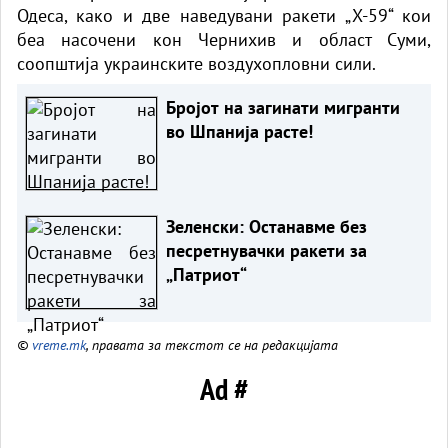
Одеса, како и две наведувани ракети „Х-59“ кои
беа насочени кон Чернихив и област Суми,
соопштија украинските воздухопловни сили.
Бројот на загинати мигранти
во Шпанија расте!
Зеленски: Останавме без
песретнувачки ракети за
„Патриот“
©
vreme.mk
, правата за текстот се на редакцијата
Ad #