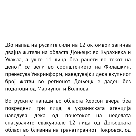
„Во напад на руските сили на 12 октомври загинаа
двајца жители на областа Доњецк: во Курахивка и
Улакла, а уште 11 лица беа ранети во текот на
денот“, се вели во соопштението на Филашкин,
пренесува Ункринформ, наведувајќи дека вкупниот
број жртви во регионот Доњецк е даден без
податоци од Мариупол и Волнова.
Во руските напади во областа Херсон вчера беа
повредени три лица, а украинската агенција
наведува дека од почетокот на неделата
спасувачите евакуирале 12 лица од Доњецката
област во близина на гранатираниот Покровск, од