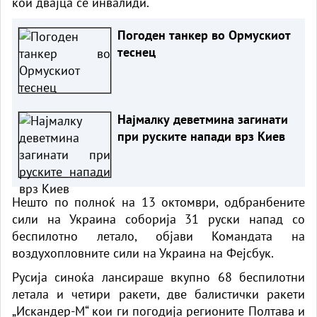
кои двајца се инвалиди.
Погоден танкер во Ормускиот
теснец
Најмалку деветмина загинати
при руските напади врз Киев
Нешто по полноќ на 13 октомври, одбранбените
сили на Украина соборија 31 руски напад со
беспилотно летало, објави Командата на
воздухопловните сили на Украина на Фејсбук.
Русија синоќа лансираше вкупно 68 беспилотни
летала и четири ракети, две балистички ракети
„Искандер-М“ кои ги погодија регионите Полтава и