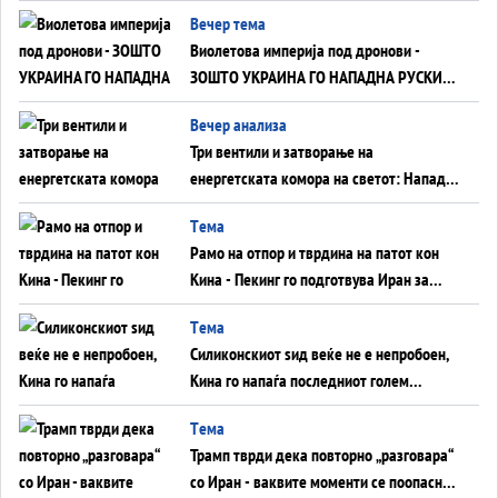
Вечер тема
Виолетова империја под дронови -
ЗОШТО УКРАИНА ГО НАПАДНА РУСКИОТ
WILDBERRIES
Вечер анализа
Три вентили и затворање на
енергетската комора на светот: Нападот
во Суец најавува глобален енергетски
Tема
инфаркт?
Рамо на отпор и тврдина на патот кон
Кина - Пекинг го подготвува Иран за
американска копнена инвазија
Tема
Силиконскиот ѕид веќе не е непробоен,
Кина го напаѓа последниот голем
монопол на Западот?
Tема
Трамп тврди дека повторно „разговара“
со Иран - ваквите моменти се поопасни