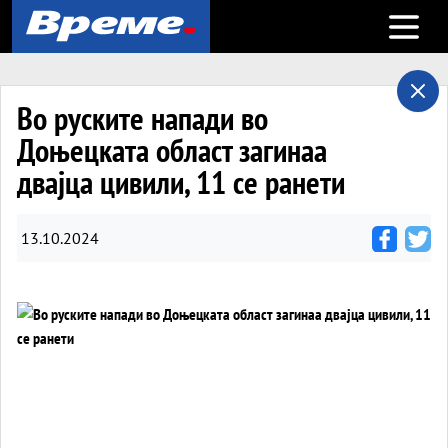
Open m
Во руските напади во
Доњецката област загинаа
двајца цивили, 11 се ранети
13.10.2024