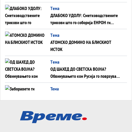
од отворените закани
Tема
ДЛАБОКО УДОЛУ: Сметководствените
трикови што го соборија ЕНРОН ги
применуваат гигантите за ВИ
Tема
АТОМСКО ДОМИНО НА БЛИСКИОТ
ИСТОК
Tема
ОД ШАХЕД ДО СВЕТСКА ВОЈНА?
Обвинувањето кон Русија го поврзува
Блискиот Исток со украинското бојно
Тема
поле?
Заборавете ги премиерите, ОВА СЕ
ЛУЃЕТО ШТО РЕШАВААТ ЗА МИР, ВОЈНА,
СОЖИВОТ ИЛИ ПРОПАСТ
Анализа
Приватни факултети - ОД ПРЕСТИЖ
НЕКОГАШ ДЕНЕС ДО ФАБРИКИ ЗА