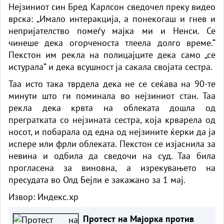
Нејзиниот син Бред Карлсон сведочел преку видео
врска: „Имало интеракција, а понекогаш и гнев и
непријателство помеѓу мајка ми и Ненси. Се
чинеше дека огорченоста тлеела долго време.“
Пекстон им рекла на полицајците дека само „се
истурала“ и дека всушност ја сакала својата сестра.
Таа исто така тврдела дека не се сеќава на 90-те
минути што ги поминала во нејзиниот стан. Таа
рекла дека крвта на облеката дошла од
прегратката со нејзината сестра, која крварела од
носот, и побарала од една од нејзините ќерки да ја
испере или фрли облеката. Пекстон се изјаснила за
невина и одбила да сведочи на суд. Таа била
прогласена за виновна, а изрекувањето на
пресудата во Олд Бејли е закажано за 1 мај.
Извор:
Индекс.хр
Протест на Мајорка против