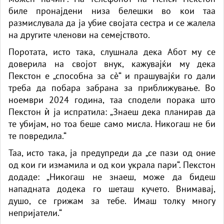
биле пронајдени низа белешки во кои таа
размислувала да ја убие својата сестра и се жалела
на другите членови на семејството.
Поротата, исто така, слушнала дека Абот му се
доверила на својот внук, кажувајќи му дека
Пекстон е „способна за сè“ и прашувајќи го дали
треба да побара забрана за приближување. Во
ноември 2024 година, таа сподели порака што
Пекстон ѝ ја испратила: „Знаеш дека планирав да
те убијам, но тоа беше само мисла. Никогаш не би
те повредила.“
Таа, исто така, ја предупреди да „се пази од оние
од кои ги измамила и од кои украла пари“. Пекстон
додаде: „Никогаш не знаеш, може да бидеш
нападната додека го шеташ кучето. Внимавај,
душо, се грижам за тебе. Имаш толку многу
непријатели.“