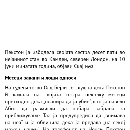
Пекстон ја избодела својата сестра десет пати во
нејзиниот стан во Камден, северен Лондон, на 10
јуни минатата година, објави Скај њуз.
Месеци закани и лоши односи
На судењето во Олд Бејли се слушна дека Пекстон
ѝ кажала на својата сестра неколку месеци
претходно дека „планира да ја убие“, што ја навело
Абот да размисли да побара забрана за
приближување. Таа ја предупредила да „внимава
на неа“ и ја обвинила дека ја предала „на секој
можен начин“. На телефонот на Ненси Пекстон