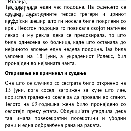
Таа заминала еден час подоцна. На судењето се
слушна дека сините тексас трегери и црниот
каубојски шешир што ги носела биле покриени со
крв . Пекстон подоцна го повикала својот матичен
лекар и му рекла дека се предозирала, по што
била однесена во болница, каде што останала до
нејзиното апсење една недела подоцна. Таа била
уапсена на 18 јуни, а украдениот Ролекс, бил
пронајден во нејзината чанта.
Откривање на криминал и судење
Она што се случило со сестрата било откриено на
13 јуни, кога сосед, загрижен за куче што лае,
користел градежно скеле за да провали во станот.
Телото на 69-годишна жена било пронајдено со
селотејп преку устата. Обдукцијата утврдила дека
таа имала повеќекратни посекотини и убодни
рани и една одбранбена рана на раката.