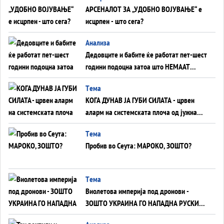
АРСЕНАЛОТ ЗА „УДОБНО ВОЈУВАЊЕ“ е
исцрпен - што сега?
Анализа
Дедовците и бабите ќе работат пет-шест
години подоцна затоа што НЕМААТ
ВНУЦИ ДА ГИ ЗАМЕНАТ
Tема
КОГА ДУНАВ ЈА ГУБИ СИЛАТА - црвен
аларм на системската плоча од јужна
Германија до Црното Море...
Tема
Пробив во Сеута: МАРОКО, ЗОШТО?
Tема
Виолетова империја под дронови -
ЗОШТО УКРАИНА ГО НАПАДНА РУСКИОТ
WILDBERRIES