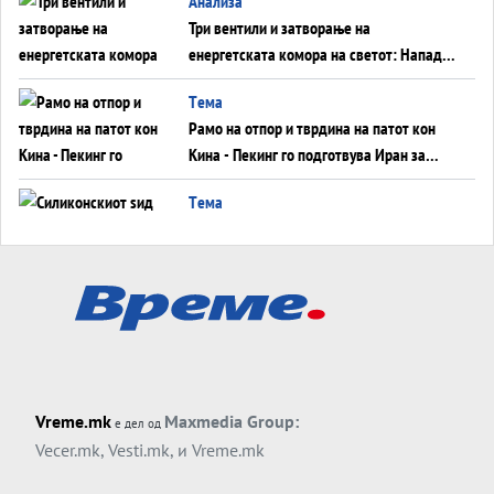
Aнализа
Три вентили и затворање на
енергетската комора на светот: Нападот
во Суец најавува глобален енергетски
Tема
инфаркт?
Рамо на отпор и тврдина на патот кон
Кина - Пекинг го подготвува Иран за
американска копнена инвазија
Tема
Силиконскиот ѕид веќе не е непробоен,
Кина го напаѓа последниот голем
монопол на Западот?
Tема
Трамп тврди дека повторно „разговара“
со Иран - ваквите моменти се поопасни
од отворените закани
Tема
Vreme.mk
Maxmedia Group:
е дел од
ДЛАБОКО УДОЛУ: Сметководствените
Vecer.mk
,
Vesti.mk
, и
Vreme.mk
трикови што го соборија ЕНРОН ги
применуваат гигантите за ВИ