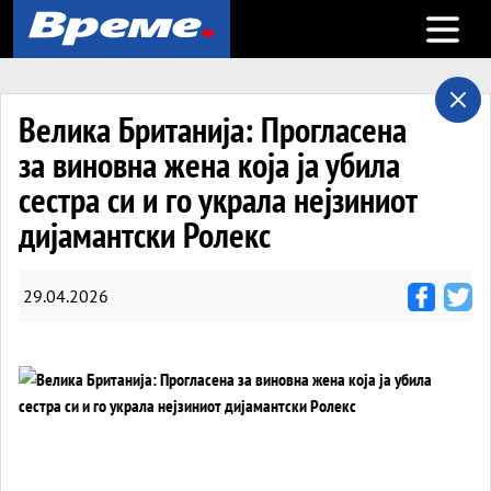
Open m
Велика Британија: Прогласена
за виновна жена која ја убила
сестра си и го украла нејзиниот
дијамантски Ролекс
29.04.2026