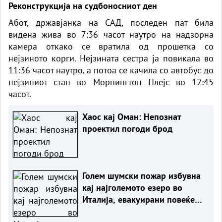
Реконструкција на судбоносниот ден
Абот, државјанка на САД, последен пат била
видена жива во 7:36 часот наутро на надзорна
камера откако се вратила од прошетка со
нејзиното корги. Нејзината сестра ја повикала во
11:36 часот наутро, а потоа се качила со автобус до
нејзиниот стан во Морнингтон Плејс во 12:45
часот.
Хаос кај Оман: Непознат
проектил погоди брод
Голем шумски пожар избувна
кај најголемото езеро во
Италија, евакуирани повеќе
од 200 луѓе