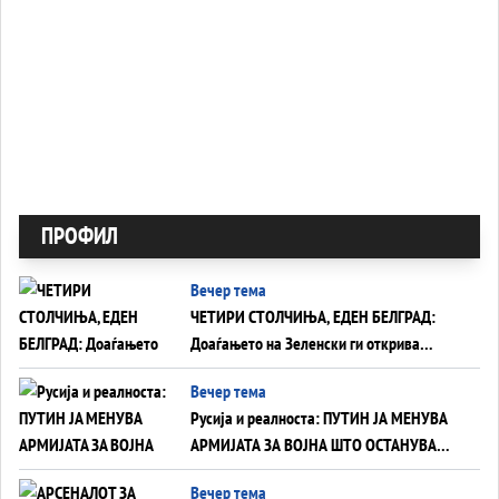
ПРОФИЛ
Вечер тема
ЧЕТИРИ СТОЛЧИЊА, ЕДЕН БЕЛГРАД:
Доаѓањето на Зеленски ги открива
тајните на политиката на балансирање
Вечер тема
на Вучиќ
Русија и реалноста: ПУТИН ЈА МЕНУВА
АРМИЈАТА ЗА ВОЈНА ШТО ОСТАНУВА
БЕЗ ФРОНТ
Вечер тема