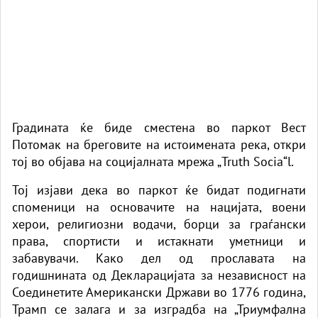
Градината ќе биде сместена во паркот Вест
Потомак на бреговите на истоимената река, откри
тој во објава на социјалната мрежа „Truth Socia“l.
Тој изјави дека во паркот ќе бидат подигнати
споменици на основачите на нацијата, воени
херои, религиозни водачи, борци за граѓански
права, спортисти и истакнати уметници и
забавувачи. Како дел од прославата на
годишнината од Декларацијата за независност на
Соединетите Американски Држави во 1776 година,
Трамп се залага и за изградба на „Триумфална