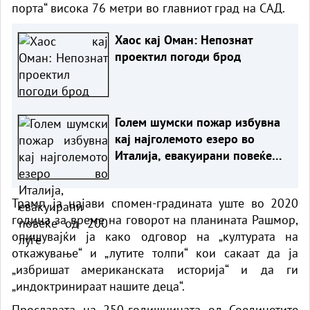
порта“ висока 76 метри во главниот град на САД.
Хаос кај Оман: Непознат
проектил погоди брод
Голем шумски пожар избувна
кај најголемото езеро во
Италија, евакуирани повеќе
од 200 луѓе
Трамп ја најави спомен-градината уште во 2020
година за време на говорот на планината Рашмор,
опишувајќи ја како одговор на „културата на
откажување“ и „лутите толпи“ кои сакаат да ја
„избришат американската историја“ и да ги
„индоктринираат нашите деца“.
Прославата на 250-годишнината од Соединетите