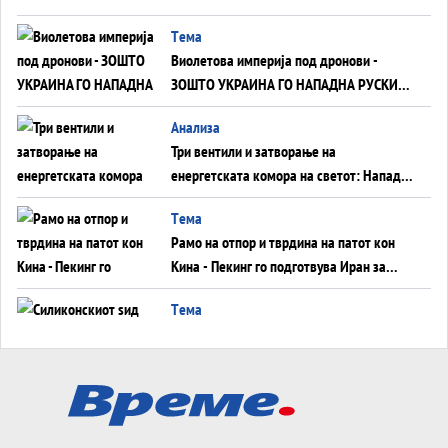
Tема
Виолетова империја под дронови -
ЗОШТО УКРАИНА ГО НАПАДНА РУСКИОТ
WILDBERRIES
Aнализа
Три вентили и затворање на
енергетската комора на светот: Нападот
во Суец најавува глобален енергетски
Tема
инфаркт?
Рамо на отпор и тврдина на патот кон
Кина - Пекинг го подготвува Иран за
американска копнена инвазија
Tема
Силиконскиот ѕид веќе не е непробоен,
Кина го напаѓа последниот голем
монопол на Западот?
Tема
Трамп тврди дека повторно „разговара“
со Иран - ваквите моменти се поопасни