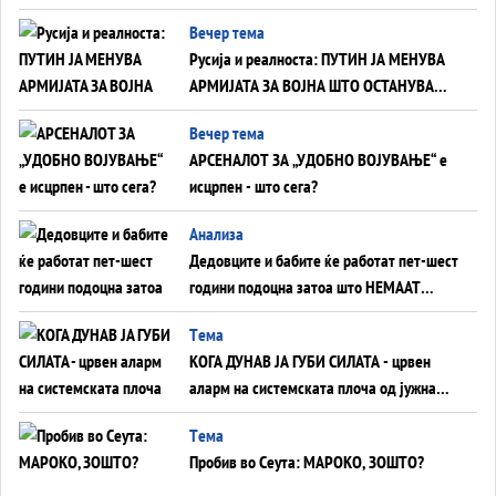
тајните на политиката на балансирање
Вечер тема
на Вучиќ
Русија и реалноста: ПУТИН ЈА МЕНУВА
АРМИЈАТА ЗА ВОЈНА ШТО ОСТАНУВА
БЕЗ ФРОНТ
Вечер тема
АРСЕНАЛОТ ЗА „УДОБНО ВОЈУВАЊЕ“ е
исцрпен - што сега?
Анализа
Дедовците и бабите ќе работат пет-шест
години подоцна затоа што НЕМААТ
ВНУЦИ ДА ГИ ЗАМЕНАТ
Tема
КОГА ДУНАВ ЈА ГУБИ СИЛАТА - црвен
аларм на системската плоча од јужна
Германија до Црното Море...
Tема
Пробив во Сеута: МАРОКО, ЗОШТО?