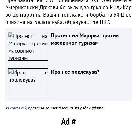
Американски Држави ќе вклучува трка со ИндиКар
во центарот на Вашингтон, како и борба на УФЦ во
близина на Белата куќа, објавува „The Hill“.
Протест на Мајорка против
масовниот туризам
Иран се повлекува?
©
vreme.mk
, правата за текстот се на редакцијата
Ad #