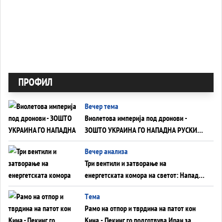
ПРОФИЛ
Вечер тема
Виолетова империја под дронови -
ЗОШТО УКРАИНА ГО НАПАДНА РУСКИОТ
WILDBERRIES
Вечер анализа
Три вентили и затворање на
енергетската комора на светот: Нападот
во Суец најавува глобален енергетски
Tема
инфаркт?
Рамо на отпор и тврдина на патот кон
Кина - Пекинг го подготвува Иран за