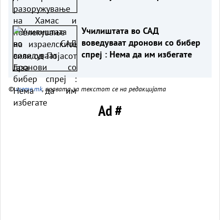
сили од Појасот Газа
Училиштата во САД
воведуваат дронови со бибер
спреј : Нема да им избегате
©
vreme.mk
, правата за текстот се на редакцијата
Ad #