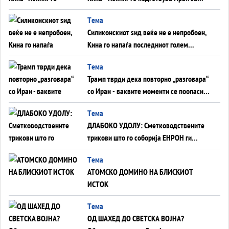
американска копнена инвазија
Tема
Силиконскиот ѕид веќе не е непробоен,
Кина го напаѓа последниот голем
монопол на Западот?
Tема
Трамп тврди дека повторно „разговара“
со Иран - ваквите моменти се поопасни
од отворените закани
Tема
ДЛАБОКО УДОЛУ: Сметководствените
трикови што го соборија ЕНРОН ги
применуваат гигантите за ВИ
Tема
АТОМСКО ДОМИНО НА БЛИСКИОТ
ИСТОК
Tема
ОД ШАХЕД ДО СВЕТСКА ВОЈНА?