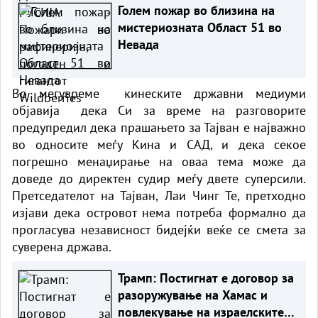
Голем пожар во близина на
мистериозната Област 51 во
Невада
Во мегувреме кинеските државни медиуми
објавија дека Си за време на разговорите
предупредил дека прашањето за Тајван е најважно
во односите меѓу Кина и САД, и дека секое
погрешно менаџирање на оваа тема може да
доведе до директен судир меѓу двете суперсили.
Претседателот на Тајван, Лаи Чинг Те, претходно
изјави дека островот нема потреба формално да
прогласува независност бидејќи веќе се смета за
суверена држава.
Трамп: Постигнат е договор за
разоружување на Хамас и
повлекување на израелските