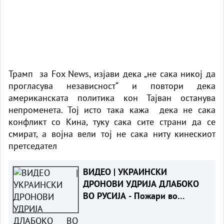
Трамп за Fox News, изјави дека „не сака никој да
прогласува независност“ и повтори дека
американската политика кон Тајван останува
непроменета. Тој исто така кажа дека не сака
конфликт со Кина, туку сака сите страни да се
смират, а војна вели тој не сака ниту кинескиот
претседател
ВИДЕО | УКРАИНСКИ
ДРОНОВИ УДРИЈА ДЛАБОКО
ВО РУСИЈА - Пожари во
рафинерија, погоден и
гигантот Wildberries