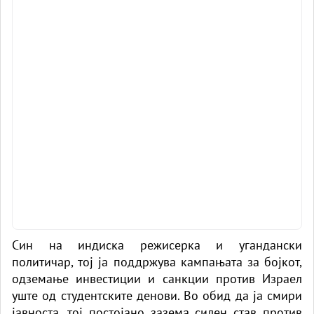
Син на индиска режисерка и угандански
политичар, тој ја поддржува кампањата за бојкот,
одземање инвестиции и санкции против Израел
уште од студентските денови. Во обид да ја смири
јавноста, тој постојано зазема силен став против