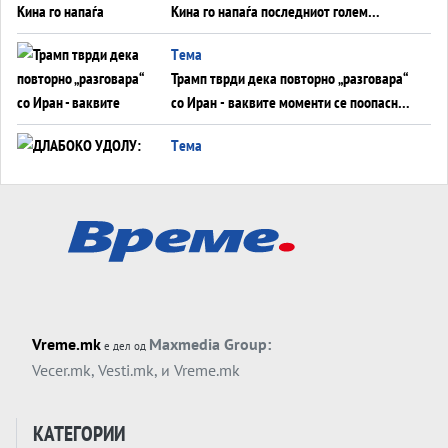
Кина го напаѓа последниот голем
монопол на Западот?
Tема
Трамп тврди дека повторно „разговара“
со Иран - ваквите моменти се поопасни
од отворените закани
Tема
ДЛАБОКО УДОЛУ: Сметководствените
трикови што го соборија ЕНРОН ги
применуваат гигантите за ВИ
Tема
АТОМСКО ДОМИНО НА БЛИСКИОТ
ИСТОК
Tема
Vreme.mk
Maxmedia Group:
е дел од
ОД ШАХЕД ДО СВЕТСКА ВОЈНА?
Vecer.mk
,
Vesti.mk
, и
Vreme.mk
Обвинувањето кон Русија го поврзува
Блискиот Исток со украинското бојно
Тема
поле?
КАТЕГОРИИ
Заборавете ги премиерите, ОВА СЕ