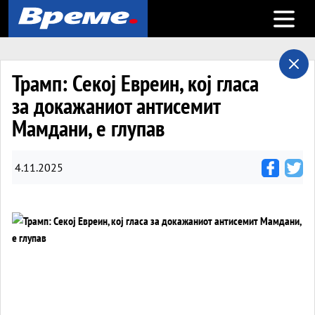
Open m
Трамп: Секој Евреин, кој гласа
за докажаниот антисемит
Мамдани, е глупав
4.11.2025