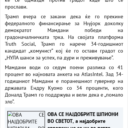
прослави.
Трамп вчера се закани дека ќе го прекине
федералното финансирање за Њујорк доколку
демократот Мамдани победи на
градоначалничката трка. На својата платформа
Truth Social, Трамп го нарече 34-годишниот
кандидат „комунист“ кој ќе го остави градот со
„НУЛА шанси за успех, па дури и преживување“.
Мамдани води со седум поени разлика со 41
процент во најновата анкета на AtlasIntel. Зад 34-
годишниот Мамдани е поранешниот гувернер на
државата Ендру Куомо со 34 проценти, кого
Доналд Трамп го поддржува и вели дека е „помало
зло“.
ОВА СЕ НАЈДОБРИТЕ ШПИОНИ
ВО СВЕТОТ, а најдобрите
европски не се ни во петте