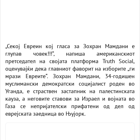
„Секој Евреин кој гласа за Зохран Мамдани е
глупав човек!!!“, напиша американскиот
претседател на својата платформа Truth Social,
оценувајќи дека главниот фаворит на изборите „ги
мрази Евреите“.
Зохран Мамдани
, 34-годишен
муслимански демократски социјалист роден во
Уганда, е страствен застапник на палестинската
кауза, а неговите ставови за Израел и војната во
Газа се непријателски прифатени од дел од
еврејската заедница во Њујорк.