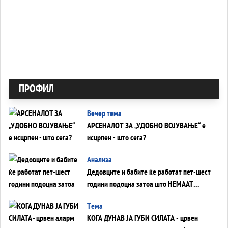
ПРОФИЛ
Вечер тема
АРСЕНАЛОТ ЗА „УДОБНО ВОЈУВАЊЕ“ е
исцрпен - што сега?
Анализа
Дедовците и бабите ќе работат пет-шест
години подоцна затоа што НЕМААТ
ВНУЦИ ДА ГИ ЗАМЕНАТ
Tема
КОГА ДУНАВ ЈА ГУБИ СИЛАТА - црвен