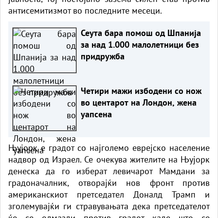
антисемитизмот во последните месеци.
Сеута бара помош од Шпанија
за над 1.000 малолетници без
придружба
Четири мажи избодени со нож
во центарот на Лондон, жена
уапсена
Њујорк е градот со најголемо еврејско население
надвор од Израел. Се очекува жителите на Њујорк
денеска да го изберат левичарот Мамдани за
градоначалник, отворајќи нов фронт против
американскиот претседател
Доналд Трамп
и
зголемувајќи ги стравувањата дека претседателот
ќе се одмазди против градот каде што се