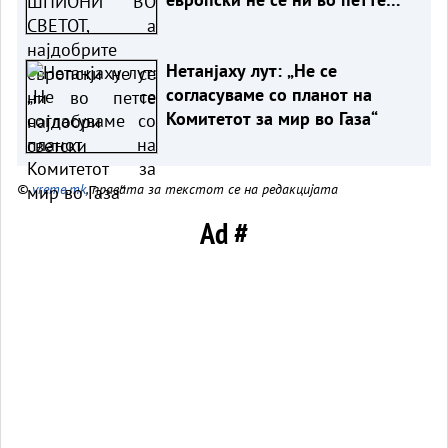
најдобри светски
Нетанјаху лут: „Не се
согласуваме со планот на
Комитетот за мир во Газа“
©
vreme.mk
, правата за текстот се на редакцијата
Ad #