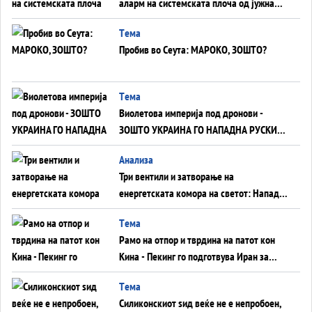
аларм на системската плоча од јужна
Германија до Црното Море...
Tема
Пробив во Сеута: МАРОКО, ЗОШТО?
Tема
Виолетова империја под дронови -
ЗОШТО УКРАИНА ГО НАПАДНА РУСКИОТ
WILDBERRIES
Aнализа
Три вентили и затворање на
енергетската комора на светот: Нападот
во Суец најавува глобален енергетски
Tема
инфаркт?
Рамо на отпор и тврдина на патот кон
Кина - Пекинг го подготвува Иран за
американска копнена инвазија
Tема
Силиконскиот ѕид веќе не е непробоен,