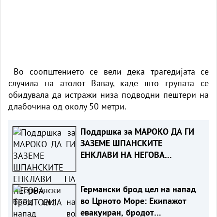
Во соопштението се вели дека трагедијата се
случила на атолот Вавау, каде што групата се
обидувала да истражи низа подводни пештери на
длабочина од околу 50 метри.
Поддршка за МАРОКО ДА ГИ
ЗАЗЕМЕ ШПАНСКИТЕ
ЕНКЛАВИ НА НЕГОВА
ТЕРИТОРИЈА
Германски брод цел на напад
во Црното Море: Екипажот
евакуиран, бродот