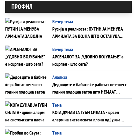
ПРОФИЛ
Вечер тема
Русија и реалноста: ПУТИН ЈА МЕНУВА
АРМИЈАТА ЗА ВОЈНА ШТО ОСТАНУВА
БЕЗ ФРОНТ
Вечер тема
АРСЕНАЛОТ ЗА „УДОБНО ВОЈУВАЊЕ“ е
исцрпен - што сега?
Анализа
Дедовците и бабите ќе работат пет-шест
години подоцна затоа што НЕМААТ
ВНУЦИ ДА ГИ ЗАМЕНАТ
Tема
КОГА ДУНАВ ЈА ГУБИ СИЛАТА - црвен
аларм на системската плоча од јужна
Германија до Црното Море...
Tема