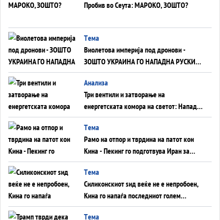
Пробив во Сеута: МАРОКО, ЗОШТО?
Tема
Виолетова империја под дронови -
ЗОШТО УКРАИНА ГО НАПАДНА РУСКИОТ
WILDBERRIES
Aнализа
Три вентили и затворање на
енергетската комора на светот: Нападот
во Суец најавува глобален енергетски
Tема
инфаркт?
Рамо на отпор и тврдина на патот кон
Кина - Пекинг го подготвува Иран за
американска копнена инвазија
Tема
Силиконскиот ѕид веќе не е непробоен,
Кина го напаѓа последниот голем
монопол на Западот?
Tема