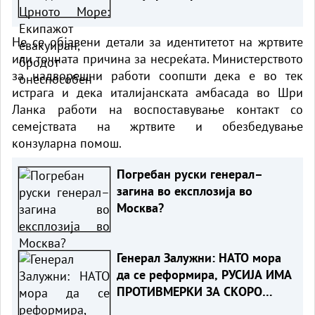
онеспособен
Не се објавени детали за идентитетот на жртвите
или точната причина за несреќата. Министерството
за надворешни работи соопшти дека е во тек
истрага и дека италијанската амбасада во Шри
Ланка работи на воспоставување контакт со
семејствата на жртвите и обезбедување
конзуларна помош.
Погребан руски генерал–
загина во експлозија во
Москва?
Генерал Залужни: НАТО мора
да се реформира, РУСИЈА ИМА
ПРОТИВМЕРКИ ЗА СКОРО
СЕКОЕ НИВНО ОРУЖЈЕ