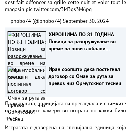
s'est fait défoncer sa grille cette nuit et voler tout le
magasin
pic.twitter.com/3M3gs3M6pg
— phobo74 (@phobo74)
September 30, 2024
ХИРОШИМА ПО 81 ГОДИНА:
Повици за разоружување во
време на нови глобални
тензии
Иран соопшти дека постигнал
договор со Оман за рута за
превоз низ Ормутскиот теснец
По истрагата, полицијата ги прегледала и снимките
од надзорните камери во потрага по какви било
траги.
Истрагата е доверена на специјална единица која