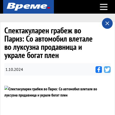
Open m
Спектакуларен грабеж во
Париз: Со автомобил влетале
во луксузна продавница и
украле богат плен
1.10.2024