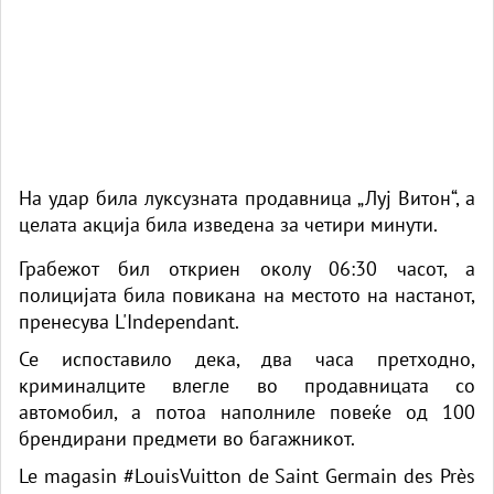
На удар била луксузната продавница „Луј Витон“, а
целата акција била изведена за четири минути.
Грабежот бил откриен околу 06:30 часот, а
полицијата била повикана на местото на настанот,
пренесува L'Independant.
Се испоставило дека, два часа претходно,
криминалците влегле во продавницата со
автомобил, а потоа наполниле повеќе од 100
брендирани предмети во багажникот.
Le magasin
#LouisVuitton
de Saint Germain des Près